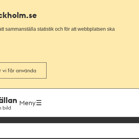
ockholm.se
tt sammanställa statistik och för att webbplatsen ska
or vi får använda
ällan
Meny
h bild