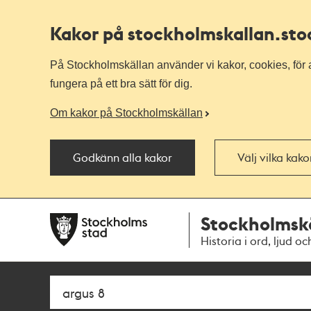
Kakor på stockholmskallan
.st
På Stockholmskällan använder vi kakor, cookies, för a
fungera på ett bra sätt för dig.
Om kakor på Stockholmskällan
Godkänn alla kakor
Välj vilka kak
Till
Till
Stockholmsk
navigationen
huvudinnehållet
Historia i ord, ljud oc
Sök
Fritextsök