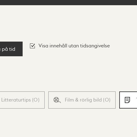
Visa innehåll utan tidsangivelse
a på tid
Litteraturtips
(
0
)
Film & rörlig bild
(
0
)