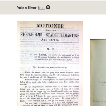
Totalt
Valda filter:
Text
2
träffar