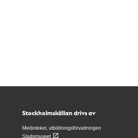
Kontakt
Stockholmskällan
Stockholmskällan drivs av
Medioteket, utbildningsförvaltningen
Stadsmuseet