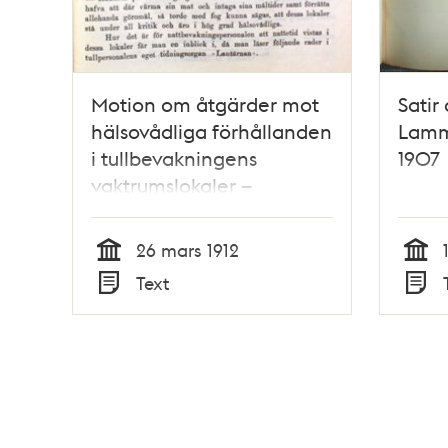
Motion om åtgärder mot
Satir
hälsovådliga förhållanden
Lamm
i tullbevakningens
1907
vaktrumslokaler –
Stadsfullmäktige 1912
26 mars 1912
Tid
Tid
Text
Typ
Typ