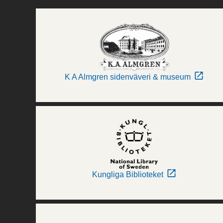
K A Almgren sidenväveri & museum
Kungliga Biblioteket