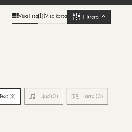
Visa karta
Visa lista
Filtrera
Filtrera
Text
(
2
)
Ljud
(
0
)
Karta
(
0
)