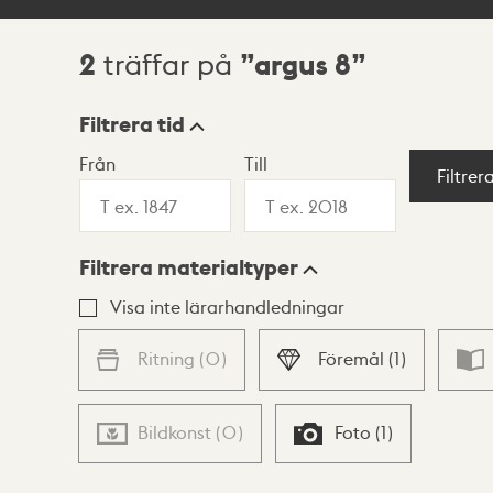
2
argus 8
träffar på
Sökresultat
Filtrera tid
Från
Till
Visningsläge
Filtrer
Filtrera materialtyper
Lista
Karta
Visa inte lärarhandledningar
Ritning
(
0
)
Föremål
(
1
)
Bildkonst
(
0
)
Foto
(
1
)