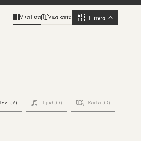
Visa karta
Visa lista
Filtrera
Filtrera
Text
(
2
)
Ljud
(
0
)
Karta
(
0
)