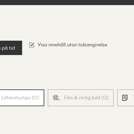
Visa innehåll utan tidsangivelse
a på tid
Litteraturtips
(
0
)
Film & rörlig bild
(
0
)