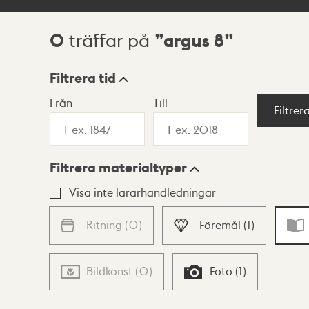
0
argus 8
träffar på
Sökresultat
Filtrera tid
Från
Till
Visningsläge
Filtrer
Filtrera materialtyper
Lista
Karta
Visa inte lärarhandledningar
Ritning
(
0
)
Föremål
(
1
)
Bildkonst
(
0
)
Foto
(
1
)