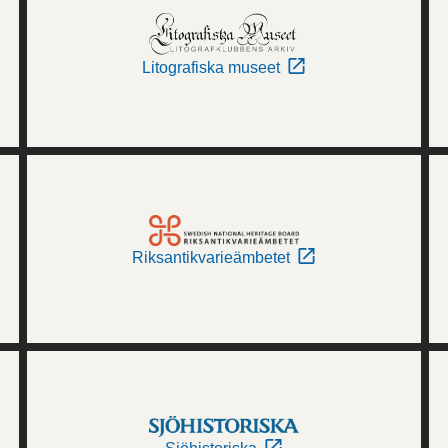
Litografiska museet
Riksantikvarieämbetet