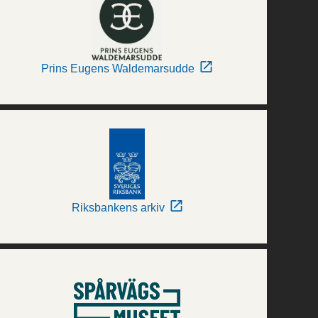
Prins Eugens Waldemarsudde
Riksbankens arkiv