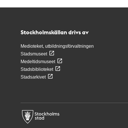
Kontakt
Stockholmskällan
Stockholmskällan drivs av
Medioteket, utbildningsförvaltningen
Stadsmuseet
Medeltidsmuseet
Stadsbiblioteket
Stadsarkivet