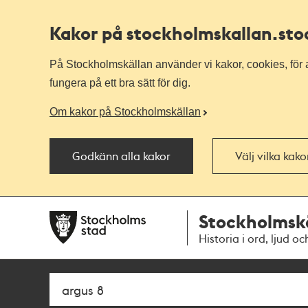
Kakor på stockholmskallan
.st
På Stockholmskällan använder vi kakor, cookies, för a
fungera på ett bra sätt för dig.
Om kakor på Stockholmskällan
Godkänn alla kakor
Välj vilka kak
Till
Till
Stockholmsk
navigationen
huvudinnehållet
Historia i ord, ljud oc
Sök
Fritextsök