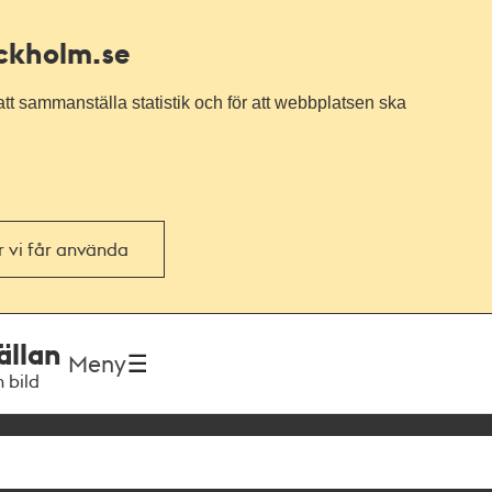
ockholm.se
tt sammanställa statistik och för att webbplatsen ska
or vi får använda
ällan
Meny
h bild