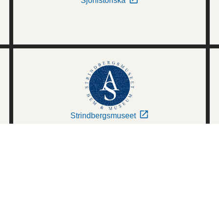
Sjöhistoriska
Strindbergsmuseet