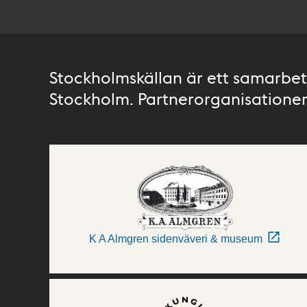
Stockholmskällan är ett samarbete
Stockholm. Partnerorganisationer 
K A Almgren sidenväveri & museum