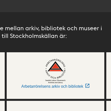
 mellan arkiv, bibliotek och museer i
till Stockholmskällan är:
Arbetarrörelsens arkiv och bibliotek