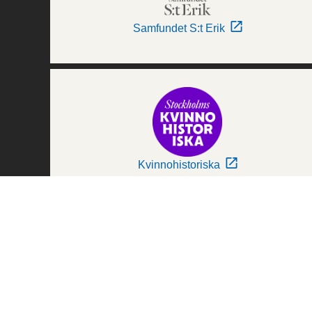
Samfundet S:t Erik
Kvinnohistoriska
Världskulturmuseerna