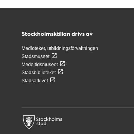
Kontakt
Stockholmskällan
Stockholmskällan drivs av
Medioteket, utbildningsförvaltningen
Stadsmuseet
Medeltidsmuseet
Stadsbiblioteket
Stadsarkivet