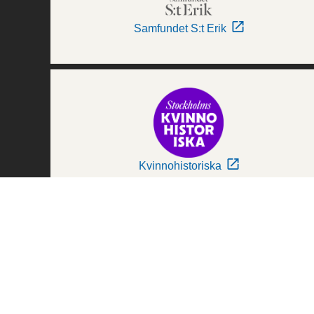
Samfundet S:t Erik
Kvinnohistoriska
Världskulturmuseerna