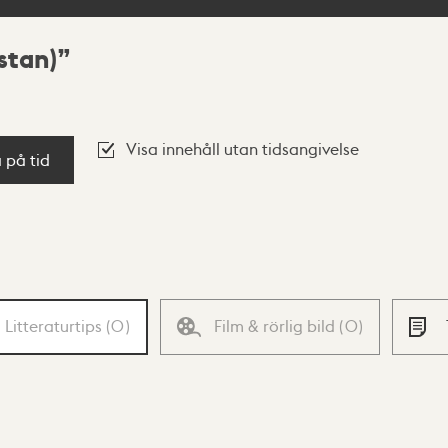
stan)
Visa innehåll utan tidsangivelse
a på tid
Litteraturtips
(
0
)
Film & rörlig bild
(
0
)