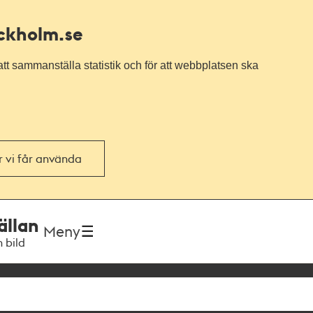
ockholm.se
tt sammanställa statistik och för att webbplatsen ska
or vi får använda
ällan
Meny
h bild