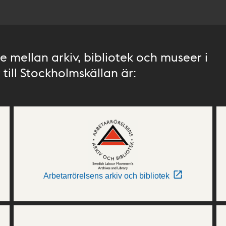
 mellan arkiv, bibliotek och museer i
till Stockholmskällan är:
Arbetarrörelsens arkiv och bibliotek