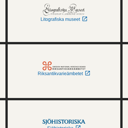
Litografiska museet
Riksantikvarieämbetet