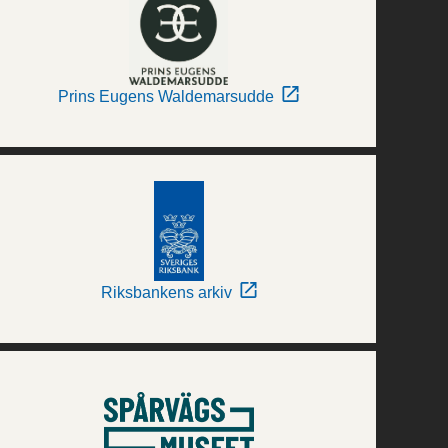
Prins Eugens Waldemarsudde
Riksbankens arkiv