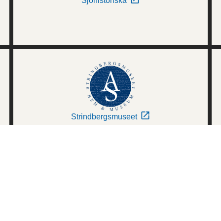
Sjöhistoriska
Strindbergsmuseet