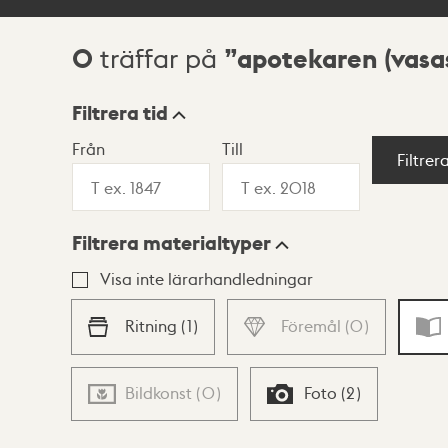
0
apotekaren (vasa
träffar på
Sökresultat
Filtrera tid
Från
Till
Visningsläge
Filtrer
Filtrera materialtyper
Lista
Karta
Visa inte lärarhandledningar
Ritning
(
1
)
Föremål
(
0
)
Bildkonst
(
0
)
Foto
(
2
)