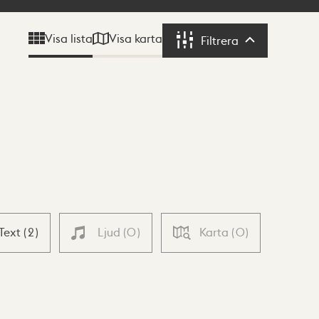
Visa karta
Visa lista
Filtrera
Filtrera
Text
(
2
)
Ljud
(
0
)
Karta
(
0
)