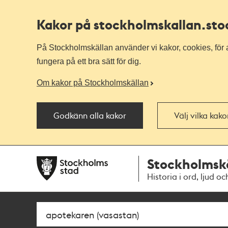
Kakor på stockholmskallan
.st
På Stockholmskällan använder vi kakor, cookies, för a
fungera på ett bra sätt för dig.
Om kakor på Stockholmskällan
Godkänn alla kakor
Välj vilka kak
Till
Till
Stockholmsk
navigationen
huvudinnehållet
Historia i ord, ljud oc
Sök
Fritextsök