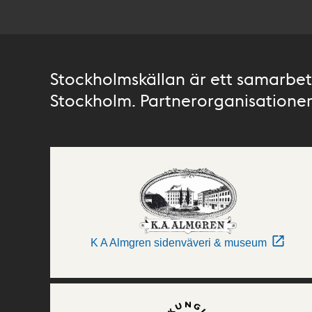
Stockholmskällan är ett samarbete
Stockholm. Partnerorganisationer 
K A Almgren sidenväveri & museum