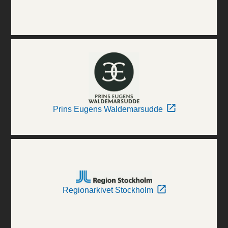
Prins Eugens Waldemarsudde
Regionarkivet Stockholm