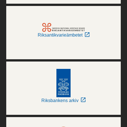
Riksantikvarieämbetet
Riksbankens arkiv