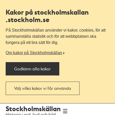
Kakor på stockholmskallan
.stockholm.se
På Stockholmskällan använder vi kakor, cookies, för att
sammanställa statistik och för att webbplatsen ska
fungera på ett bra sätt för dig.
Om kakor på Stockholmskällan
Godkänn alla kakor
Välj vilka kakor vi får använda
Till
Till
Stockholmskällan
navigationen
huvudinnehållet
Historia i ord, ljud och bild