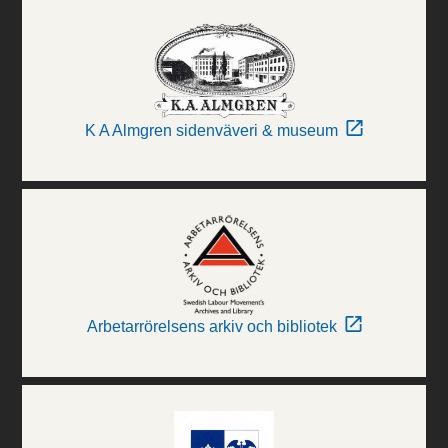
K A Almgren sidenväveri & museum
Arbetarrörelsens arkiv och bibliotek