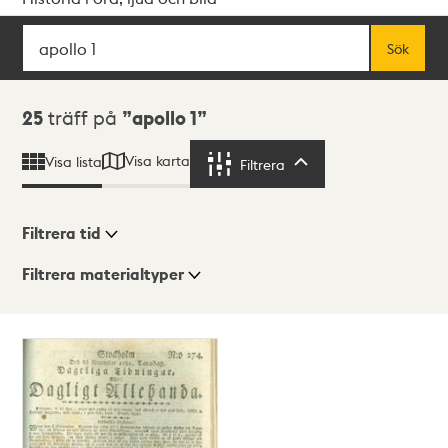
Sök
Fritextsök
Sök
Sökresultat
25
träff på
apollo 1
Visa karta
Visa lista
Filtrera
Filtrera
Filtrera tid
Filtrera materialtyper
Visningsläge
Totalt
25
träffar
Lista
Karta