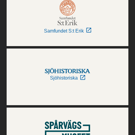
Samfundet S:t Erik
Sjöhistoriska