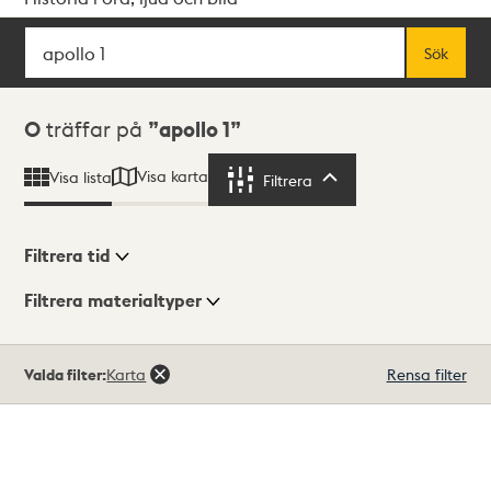
Sök
Fritextsök
Sök
Sökresultat
0
träffar på
apollo 1
Visa karta
Visa lista
Filtrera
Filtrera
Filtrera tid
Filtrera materialtyper
Visningsläge
Totalt
Valda filter:
Karta
Rensa filter
0
träffar
Lista
Karta