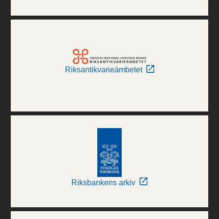
Riksantikvarieämbetet
Riksbankens arkiv