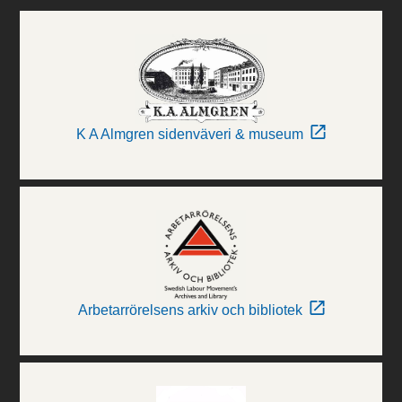
K A Almgren sidenväveri & museum
Arbetarrörelsens arkiv och bibliotek