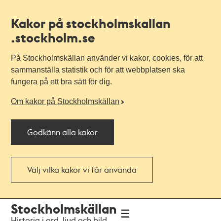
Kakor på stockholmskallan
.stockholm.se
På Stockholmskällan använder vi kakor, cookies, för att
sammanställa statistik och för att webbplatsen ska
fungera på ett bra sätt för dig.
Om kakor på Stockholmskällan
Godkänn alla kakor
Välj vilka kakor vi får använda
Till
Till
Stockholmskällan
navigationen
huvudinnehållet
Historia i ord, ljud och bild