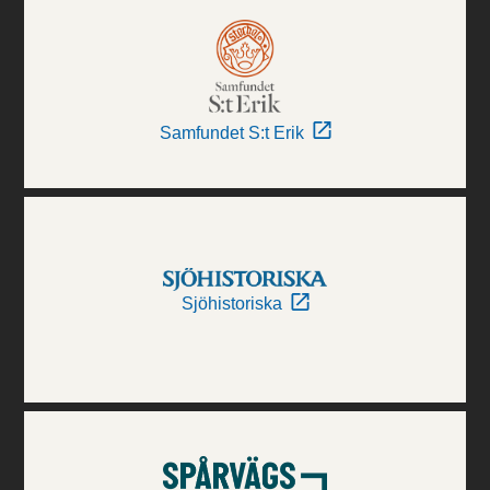
Samfundet S:t Erik
Sjöhistoriska