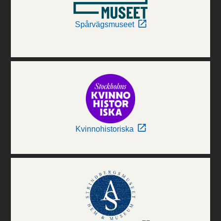
Spårvägsmuseet
Kvinnohistoriska