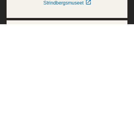
Strindbergsmuseet
Thielska Galleriet
Världskulturmuseerna