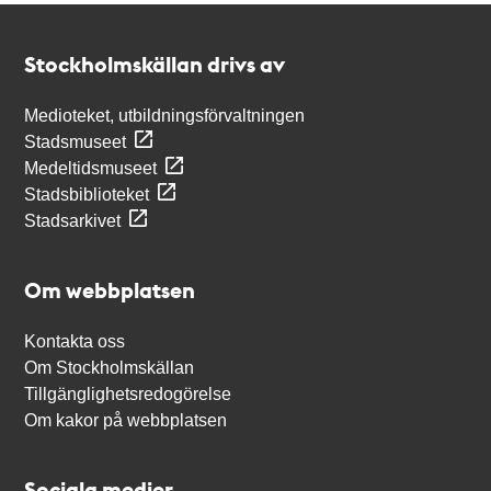
Kontakt
Stockholmskällan
Stockholmskällan drivs av
Medioteket, utbildningsförvaltningen
Stadsmuseet
Medeltidsmuseet
Stadsbiblioteket
Stadsarkivet
Om webbplatsen
Kontakta oss
Om Stockholmskällan
Tillgänglighetsredogörelse
Om kakor på webbplatsen
Sociala medier