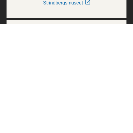
Strindbergsmuseet
Thielska Galleriet
Världskulturmuseerna