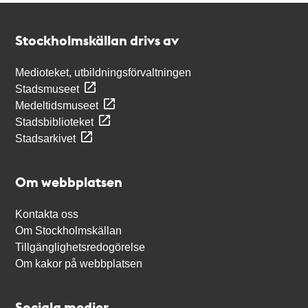
Kontakt
Stockholmskällan
Stockholmskällan drivs av
Medioteket, utbildningsförvaltningen
Stadsmuseet
Medeltidsmuseet
Stadsbiblioteket
Stadsarkivet
Om webbplatsen
Kontakta oss
Om Stockholmskällan
Tillgänglighetsredogörelse
Om kakor på webbplatsen
Sociala medier