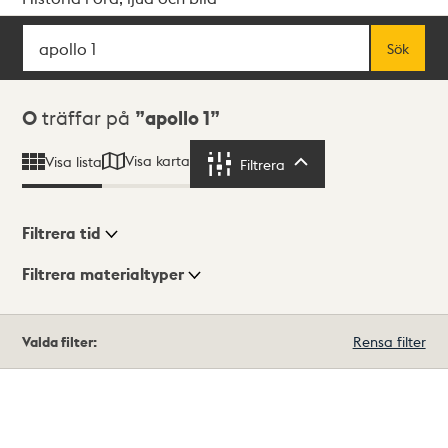
Sök
Fritextsök
Sök
Sökresultat
0
träffar på
apollo 1
Visa karta
Visa lista
Filtrera
Filtrera
Filtrera tid
Filtrera materialtyper
Visningsläge
Totalt
Valda filter:
Rensa filter
0
träffar
Lista
Karta