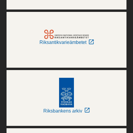
Riksantikvarieämbetet
Riksbankens arkiv