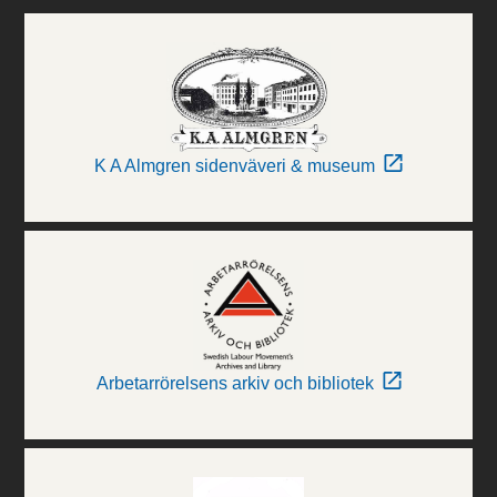
K A Almgren sidenväveri & museum
Arbetarrörelsens arkiv och bibliotek