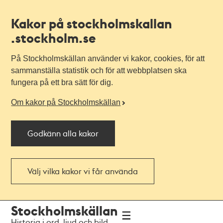
Kakor på stockholmskallan
.stockholm.se
På Stockholmskällan använder vi kakor, cookies, för att
sammanställa statistik och för att webbplatsen ska
fungera på ett bra sätt för dig.
Om kakor på Stockholmskällan
Godkänn alla kakor
Välj vilka kakor vi får använda
Till
Till
Stockholmskällan
navigationen
huvudinnehållet
Historia i ord, ljud och bild