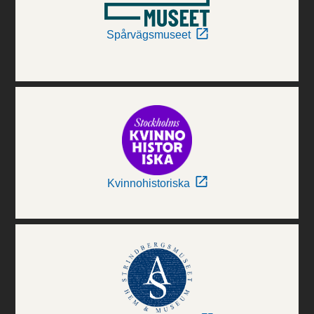
Spårvägsmuseet
Kvinnohistoriska