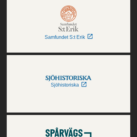
Samfundet S:t Erik
Sjöhistoriska