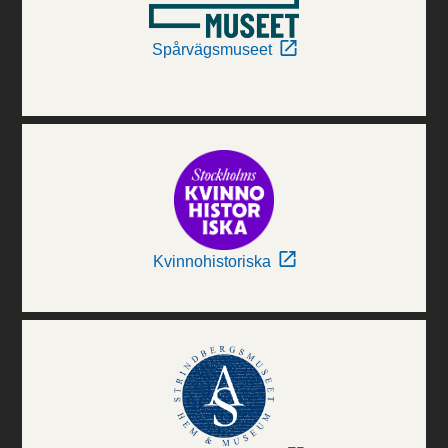
Spårvägsmuseet
Kvinnohistoriska