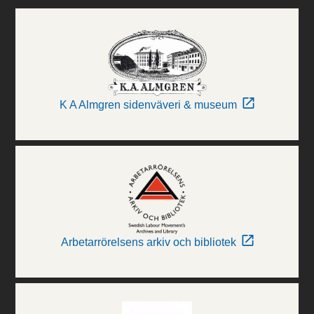
K A Almgren sidenväveri & museum
Arbetarrörelsens arkiv och bibliotek