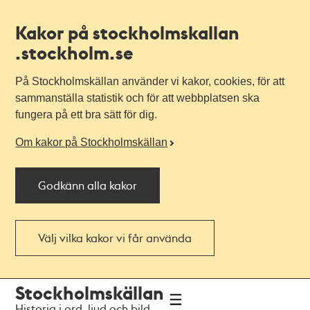
Kakor på stockholmskallan
.stockholm.se
På Stockholmskällan använder vi kakor, cookies, för att
sammanställa statistik och för att webbplatsen ska
fungera på ett bra sätt för dig.
Om kakor på Stockholmskällan
Godkänn alla kakor
Välj vilka kakor vi får använda
Till
Till
Stockholmskällan
navigationen
huvudinnehållet
Historia i ord, ljud och bild