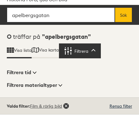
Sök
Fritextsök
Sök
Sökresultat
0
träffar på
apelbergsgatan
Visa karta
Visa lista
Filtrera
Filtrera
Filtrera tid
Filtrera materialtyper
Visningsläge
Totalt
Valda filter:
Film & rörlig bild
Rensa filter
0
träffar
Lista
Karta