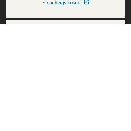
Strindbergsmuseet
Thielska Galleriet
Världskulturmuseerna