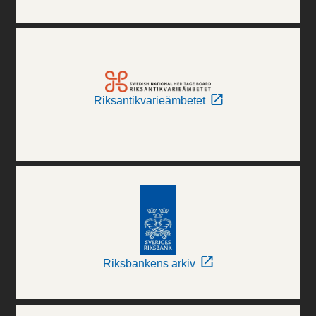
Riksantikvarieämbetet
Riksbankens arkiv