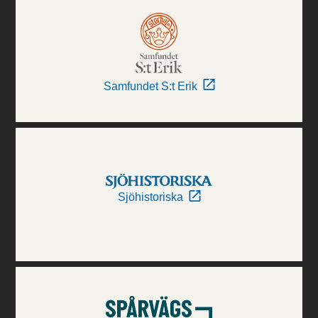
Samfundet S:t Erik
Sjöhistoriska