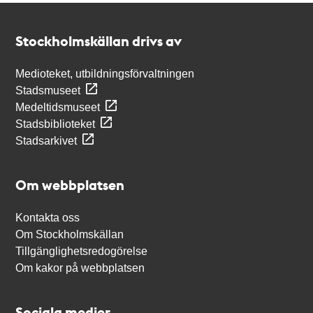
Kontakt
Stockholmskällan
Stockholmskällan drivs av
Medioteket, utbildningsförvaltningen
Stadsmuseet
Medeltidsmuseet
Stadsbiblioteket
Stadsarkivet
Om webbplatsen
Kontakta oss
Om Stockholmskällan
Tillgänglighetsredogörelse
Om kakor på webbplatsen
Sociala medier