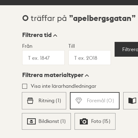
0
apelbergsgatan
träffar på
Sökresultat
Filtrera tid
Från
Till
Visningsläge
Filtrer
Filtrera materialtyper
Lista
Karta
Visa inte lärarhandledningar
Ritning
(
1
)
Föremål
(
0
)
Bildkonst
(
1
)
Foto
(
15
)