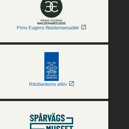
Prins Eugens Waldemarsudde
Riksbankens arkiv