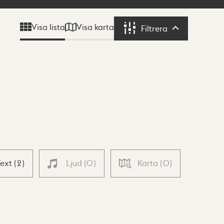
Visa karta
Visa lista
Filtrera
Filtrera
Text
(
2
)
Ljud
(
0
)
Karta
(
0
)