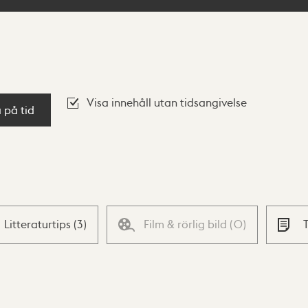
Visa innehåll utan tidsangivelse
a på tid
Litteraturtips
(
3
)
Film & rörlig bild
(
0
)