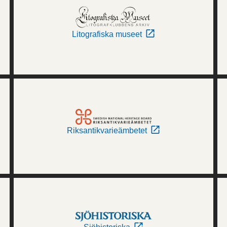
Litografiska museet
Riksantikvarieämbetet