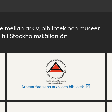
 mellan arkiv, bibliotek och museer i
till Stockholmskällan är:
Arbetarrörelsens arkiv och bibliotek