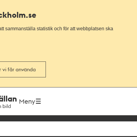
ockholm.se
tt sammanställa statistik och för att webbplatsen ska
or vi får använda
ällan
Meny
h bild