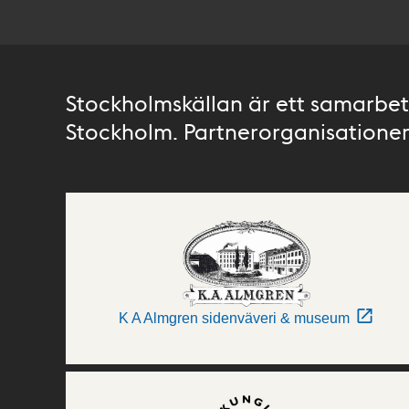
Stockholmskällan är ett samarbete
Stockholm. Partnerorganisationer 
K A Almgren sidenväveri & museum