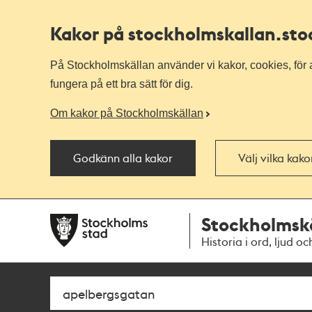
Kakor på stockholmskallan
.st
På Stockholmskällan använder vi kakor, cookies, för a
fungera på ett bra sätt för dig.
Om kakor på Stockholmskällan
Godkänn alla kakor
Välj vilka kak
Till
Till
Stockholmsk
navigationen
huvudinnehållet
Historia i ord, ljud oc
Sök
Fritextsök