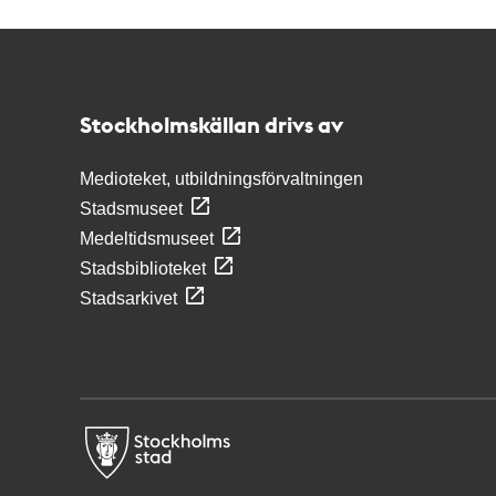
Kontakt
Stockholmskällan
Stockholmskällan drivs av
Medioteket, utbildningsförvaltningen
Stadsmuseet
Medeltidsmuseet
Stadsbiblioteket
Stadsarkivet