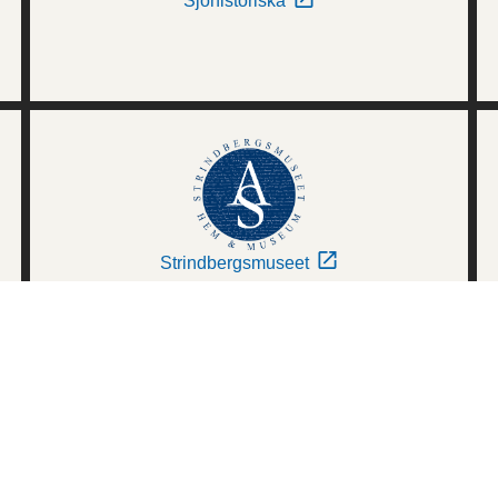
Sjöhistoriska
Strindbergsmuseet