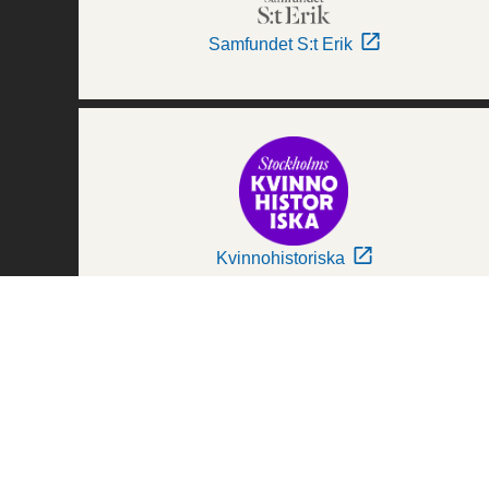
Samfundet S:t Erik
Kvinnohistoriska
Världskulturmuseerna