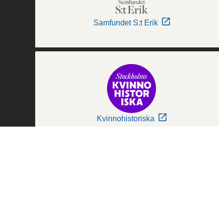
Samfundet S:t Erik
Kvinnohistoriska
Världskulturmuseerna