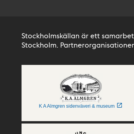
Stockholmskällan är ett samarbete
Stockholm. Partnerorganisationer 
K A Almgren sidenväveri & museum