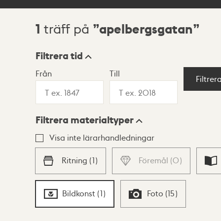
1
apelbergsgatan
träff på
Sökresultat
Filtrera tid
Från
Till
Visningsläge
Filtrer
Filtrera materialtyper
Lista
Karta
Visa inte lärarhandledningar
Ritning
(
1
)
Föremål
(
0
)
Bildkonst
(
1
)
Foto
(
15
)