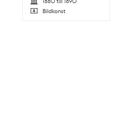
1880 till 1890
Tid
Bildkonst
Typ