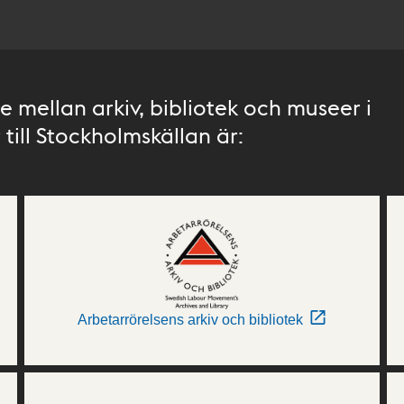
 mellan arkiv, bibliotek och museer i
till Stockholmskällan är:
Arbetarrörelsens arkiv och bibliotek