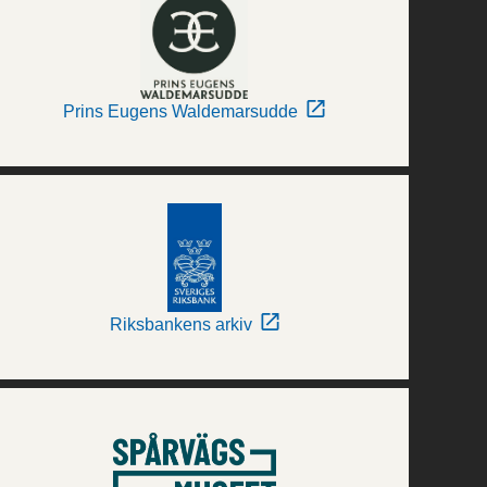
Prins Eugens Waldemarsudde
Riksbankens arkiv