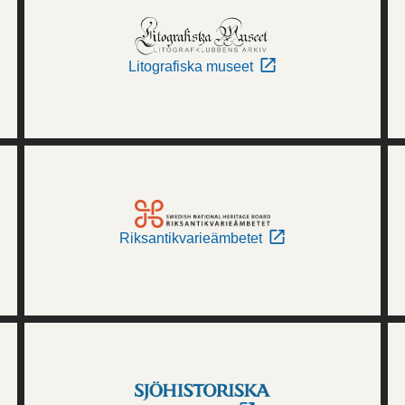
Litografiska museet
Riksantikvarieämbetet