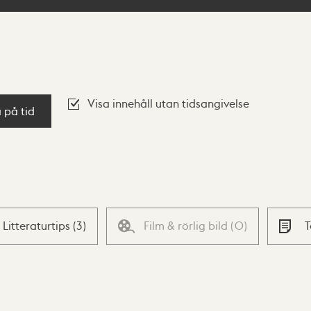
Visa innehåll utan tidsangivelse
a på tid
Litteraturtips
(
3
)
Film & rörlig bild
(
0
)