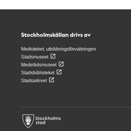
Kontakt
Stockholmskällan
Stockholmskällan drivs av
Medioteket, utbildningsförvaltningen
Stadsmuseet
Medeltidsmuseet
Stadsbiblioteket
Stadsarkivet