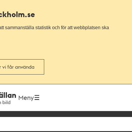
ockholm.se
tt sammanställa statistik och för att webbplatsen ska
or vi får använda
ällan
Meny
h bild