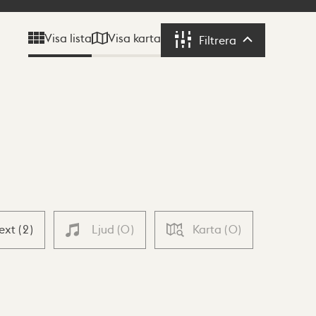
Visa karta
Visa lista
Filtrera
Filtrera
Text
(
2
)
Ljud
(
0
)
Karta
(
0
)