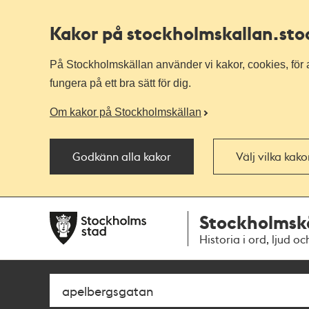
Kakor på stockholmskallan
.st
På Stockholmskällan använder vi kakor, cookies, för a
fungera på ett bra sätt för dig.
Om kakor på Stockholmskällan
Godkänn alla kakor
Välj vilka kak
Till
Till
Stockholmsk
navigationen
huvudinnehållet
Historia i ord, ljud oc
Sök
Fritextsök