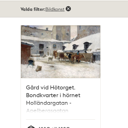
Totalt
Valda filter:
Bildkonst
1
träffar
Gård vid Hötorget.
Bondkvarter i hörnet
Holländargatan -
Apelbergsgatan