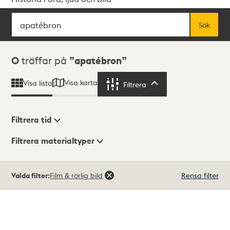
Sök
Fritextsök
Sök
Sökresultat
0
träffar på
apatébron
Visa karta
Visa lista
Filtrera
Filtrera
Filtrera tid
Filtrera materialtyper
Visningsläge
Totalt
Valda filter:
Film & rörlig bild
Rensa filter
0
träffar
Lista
Karta