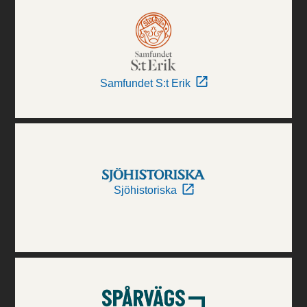
Samfundet S:t Erik
Sjöhistoriska