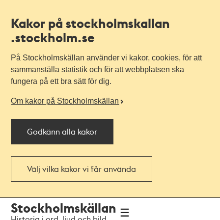
Kakor på stockholmskallan
.stockholm.se
På Stockholmskällan använder vi kakor, cookies, för att
sammanställa statistik och för att webbplatsen ska
fungera på ett bra sätt för dig.
Om kakor på Stockholmskällan
Godkänn alla kakor
Välj vilka kakor vi får använda
Till
Till
Stockholmskällan
navigationen
huvudinnehållet
Historia i ord, ljud och bild