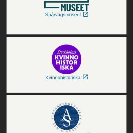
Spårvägsmuseet
Kvinnohistoriska