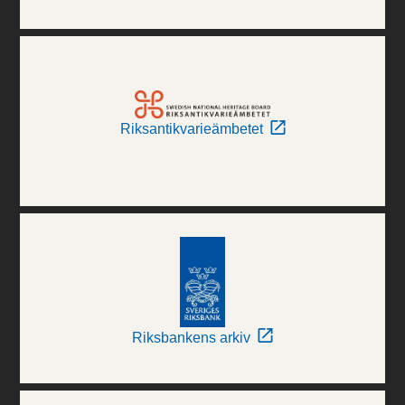
Riksantikvarieämbetet
Riksbankens arkiv