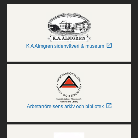
K A Almgren sidenväveri & museum
Arbetarrörelsens arkiv och bibliotek