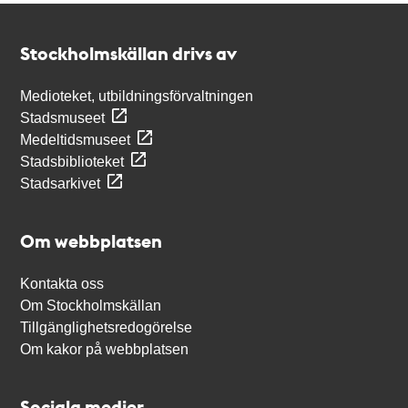
Kontakt
Stockholmskällan
Stockholmskällan drivs av
Medioteket, utbildningsförvaltningen
Stadsmuseet
Medeltidsmuseet
Stadsbiblioteket
Stadsarkivet
Om webbplatsen
Kontakta oss
Om Stockholmskällan
Tillgänglighetsredogörelse
Om kakor på webbplatsen
Sociala medier