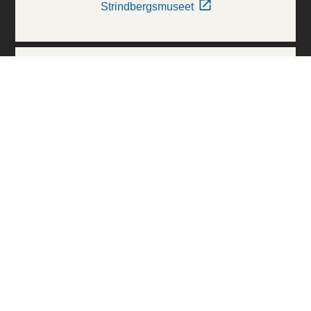
Strindbergsmuseet
Thielska Galleriet
Världskulturmuseerna