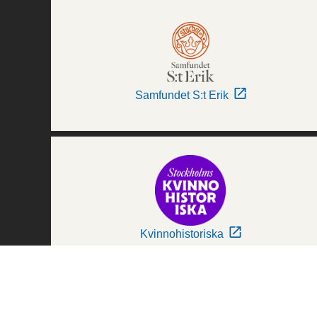
Samfundet S:t Erik
Kvinnohistoriska