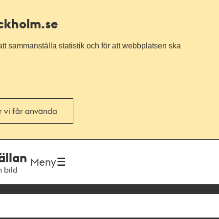
ockholm.se
tt sammanställa statistik och för att webbplatsen ska
or vi får använda
ällan
Meny
h bild