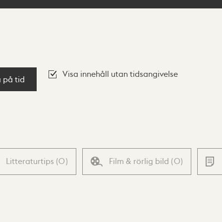
Visa innehåll utan tidsangivelse
a på tid
Litteraturtips
(
0
)
Film & rörlig bild
(
0
)