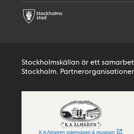
Stockholmskällan är ett samarbete
Stockholm. Partnerorganisationer 
K A Almgren sidenväveri & museum