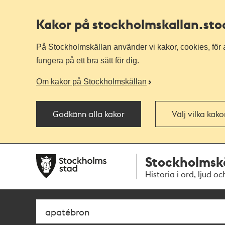
Kakor på stockholmskallan
.st
På Stockholmskällan använder vi kakor, cookies, för a
fungera på ett bra sätt för dig.
Om kakor på Stockholmskällan
Godkänn alla kakor
Välj vilka kak
Till
Till
Stockholmsk
navigationen
huvudinnehållet
Historia i ord, ljud oc
Sök
Fritextsök