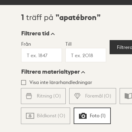
1
apatébron
träff på
Sökresultat
Filtrera tid
Från
Till
Visningsläge
Filtrer
Filtrera materialtyper
Lista
Karta
Visa inte lärarhandledningar
Ritning
(
0
)
Föremål
(
0
)
Bildkonst
(
0
)
Foto
(
1
)