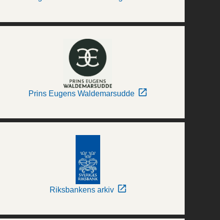
Prins Eugens Waldemarsudde
Riksbankens arkiv