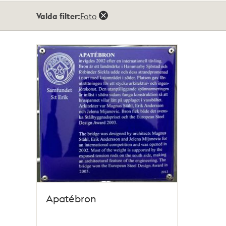
Totalt
Valda filter:
Foto
1
träffar
Apatébron