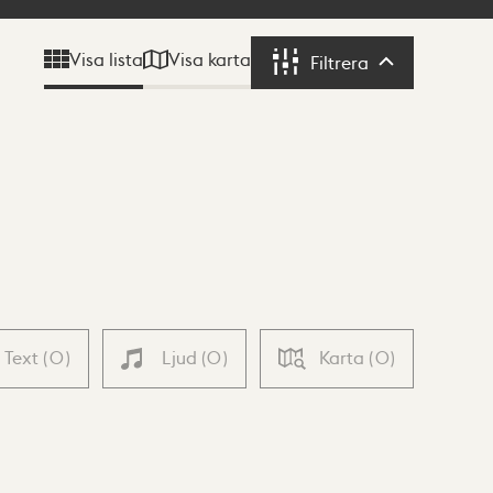
Visa karta
Visa lista
Filtrera
Filtrera
Text
(
0
)
Ljud
(
0
)
Karta
(
0
)