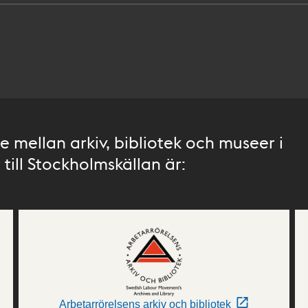
 mellan arkiv, bibliotek och museer i
till Stockholmskällan är:
Arbetarrörelsens arkiv och bibliotek