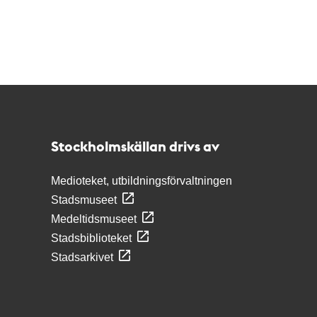
Kontakt
Stockholmskällan
Stockholmskällan drivs av
Medioteket, utbildningsförvaltningen
Stadsmuseet
Medeltidsmuseet
Stadsbiblioteket
Stadsarkivet