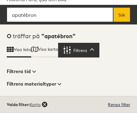
Sök
Fritextsök
Sök
Sökresultat
0
träffar på
apatébron
Visa karta
Visa lista
Filtrera
Filtrera
Filtrera tid
Filtrera materialtyper
Visningsläge
Totalt
Valda filter:
Karta
Rensa filter
0
träffar
Lista
Karta