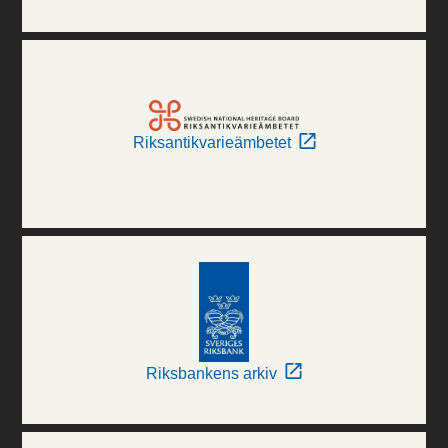
Riksantikvarieämbetet
Riksbankens arkiv