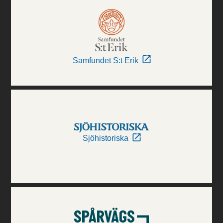
Samfundet S:t Erik
Sjöhistoriska