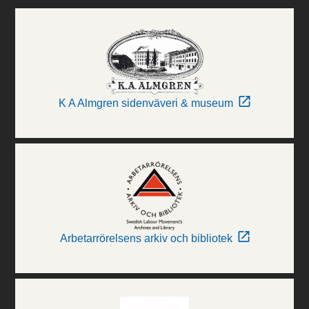
K A Almgren sidenväveri & museum
Arbetarrörelsens arkiv och bibliotek