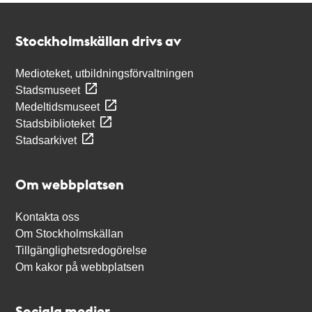
Kontakt
Stockholmskällan
Stockholmskällan drivs av
Medioteket, utbildningsförvaltningen
Stadsmuseet
Medeltidsmuseet
Stadsbiblioteket
Stadsarkivet
Om webbplatsen
Kontakta oss
Om Stockholmskällan
Tillgänglighetsredogörelse
Om kakor på webbplatsen
Sociala medier