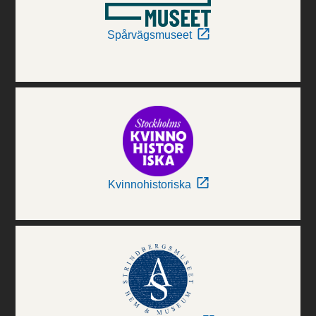
Spårvägsmuseet
Kvinnohistoriska