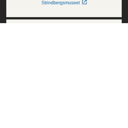
Strindbergsmuseet
Thielska Galleriet
Världskulturmuseerna