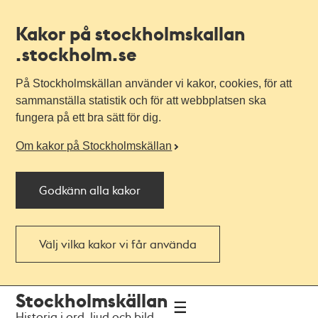
Kakor på stockholmskallan
.stockholm.se
På Stockholmskällan använder vi kakor, cookies, för att
sammanställa statistik och för att webbplatsen ska
fungera på ett bra sätt för dig.
Om kakor på Stockholmskällan
Godkänn alla kakor
Välj vilka kakor vi får använda
Till
Till
Stockholmskällan
navigationen
huvudinnehållet
Historia i ord, ljud och bild