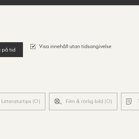
Visa innehåll utan tidsangivelse
a på tid
Litteraturtips
(
0
)
Film & rörlig bild
(
0
)