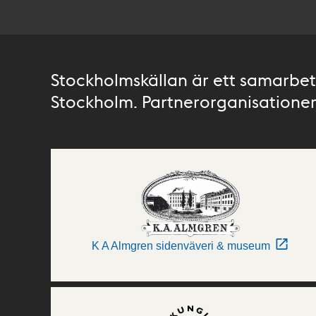
Stockholmskällan är ett samarbete
Stockholm. Partnerorganisationer 
K A Almgren sidenväveri & museum