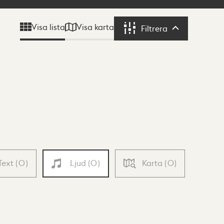
Visa karta
Visa lista
Filtrera
Filtrera
Text
(
0
)
Ljud
(
0
)
Karta
(
0
)