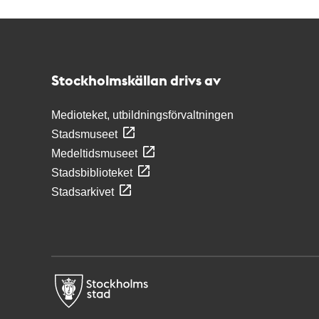
Kontakt
Stockholmskällan
Stockholmskällan drivs av
Medioteket, utbildningsförvaltningen
Stadsmuseet
Medeltidsmuseet
Stadsbiblioteket
Stadsarkivet