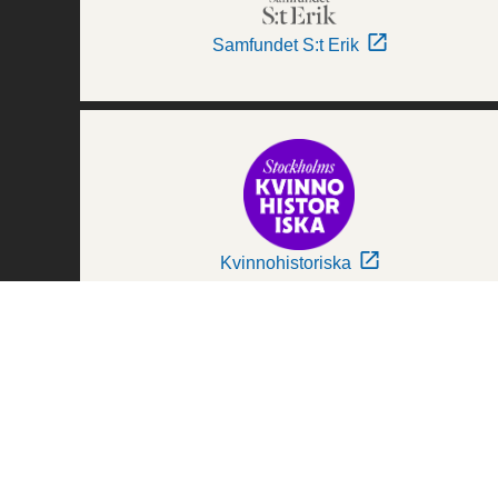
Samfundet S:t Erik
Kvinnohistoriska
Världskulturmuseerna