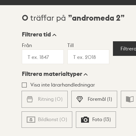
0
andromeda 2
träffar på
Sökresultat
Filtrera tid
Från
Till
Visningsläge
Filtrer
Filtrera materialtyper
Lista
Karta
Visa inte lärarhandledningar
Ritning
(
0
)
Föremål
(
1
)
Bildkonst
(
0
)
Foto
(
13
)