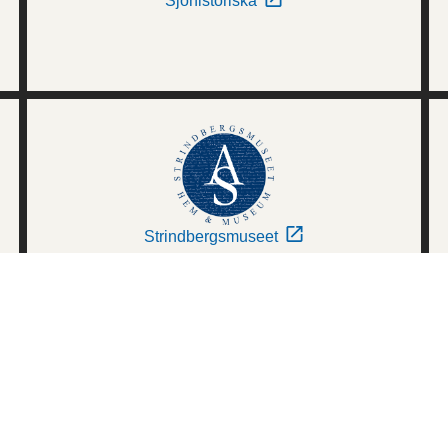
Sjöhistoriska
Strindbergsmuseet