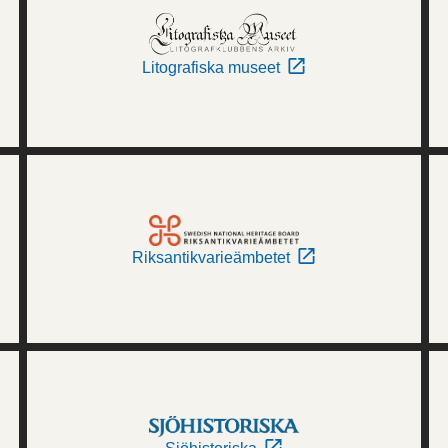
Litografiska museet
Riksantikvarieämbetet