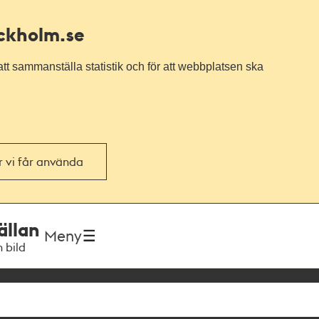
ockholm.se
tt sammanställa statistik och för att webbplatsen ska
or vi får använda
ällan
Meny
h bild