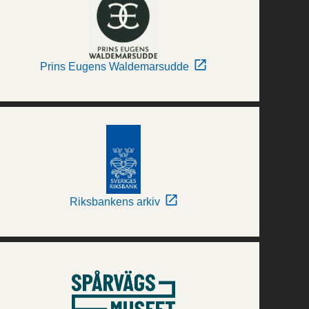
Prins Eugens Waldemarsudde
Riksbankens arkiv