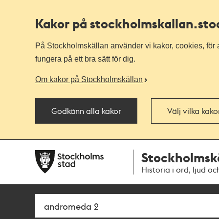
Kakor på stockholmskallan
.st
På Stockholmskällan använder vi kakor, cookies, för a
fungera på ett bra sätt för dig.
Om kakor på Stockholmskällan
Godkänn alla kakor
Välj vilka kak
Till
Till
Stockholmsk
navigationen
huvudinnehållet
Historia i ord, ljud oc
Sök
Fritextsök