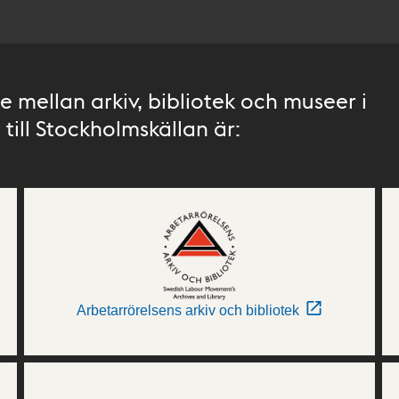
 mellan arkiv, bibliotek och museer i
till Stockholmskällan är:
Arbetarrörelsens arkiv och bibliotek