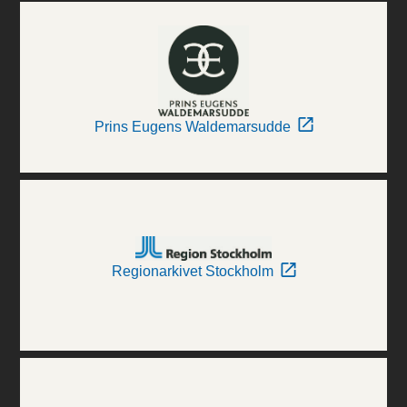
Prins Eugens Waldemarsudde
Regionarkivet Stockholm