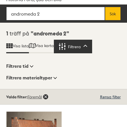
Sök
Fritextsök
Sök
Sökresultat
1
träff på
andromeda 2
Visa karta
Visa lista
Filtrera
Filtrera
Filtrera tid
Filtrera materialtyper
Visningsläge
Totalt
Valda filter:
Föremål
Rensa filter
1
träffar
Lista
Karta