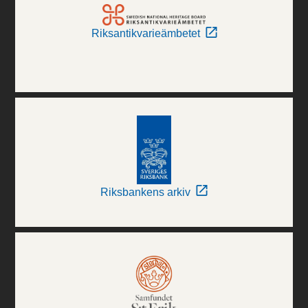
Riksantikvarieämbetet
Riksbankens arkiv