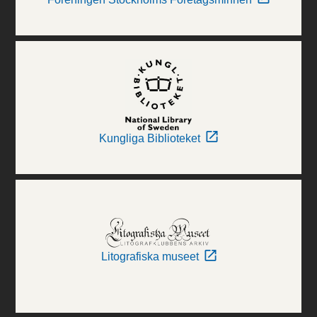
Kungliga Biblioteket
Litografiska museet