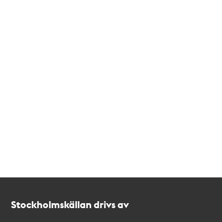
Kontakt
Stockholmskällan
Stockholmskällan drivs av