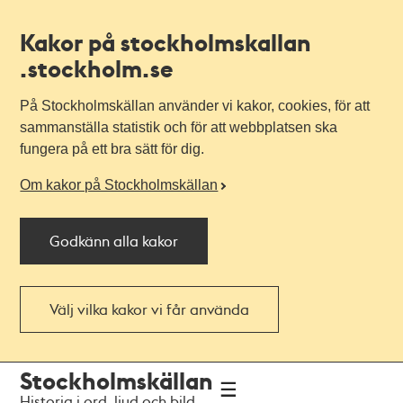
Kakor på stockholmskallan
.stockholm.se
På Stockholmskällan använder vi kakor, cookies, för att
sammanställa statistik och för att webbplatsen ska
fungera på ett bra sätt för dig.
Om kakor på Stockholmskällan
Godkänn alla kakor
Välj vilka kakor vi får använda
Till
Till
Stockholmskällan
navigationen
huvudinnehållet
Historia i ord, ljud och bild