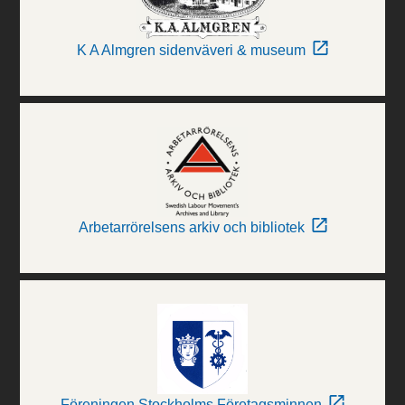
K A Almgren sidenväveri & museum
Arbetarrörelsens arkiv och bibliotek
Föreningen Stockholms Företagsminnen