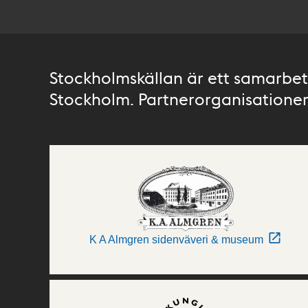
Stockholmskällan är ett samarbete
Stockholm. Partnerorganisationer 
K A Almgren sidenväveri & museum