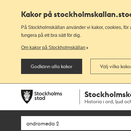
Kakor på stockholmskallan
.st
På Stockholmskällan använder vi kakor, cookies, för a
fungera på ett bra sätt för dig.
Om kakor på Stockholmskällan
Godkänn alla kakor
Välj vilka kak
Till
Till
Stockholmsk
navigationen
huvudinnehållet
Historia i ord, ljud oc
Sök
Fritextsök