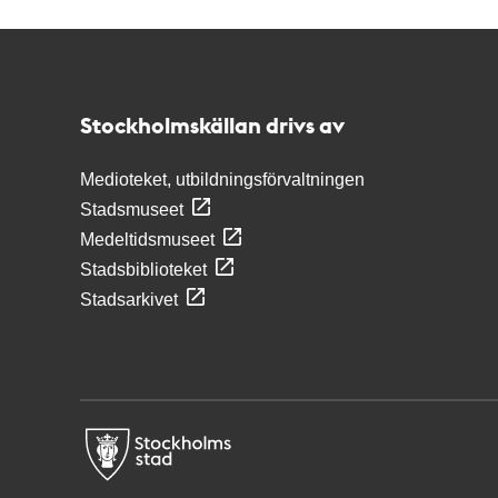
Kontakt
Stockholmskällan
Stockholmskällan drivs av
Medioteket, utbildningsförvaltningen
Stadsmuseet
Medeltidsmuseet
Stadsbiblioteket
Stadsarkivet