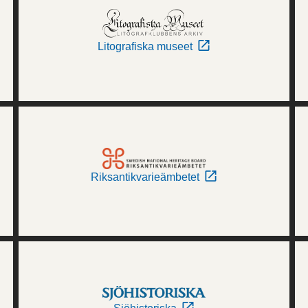
Litografiska museet
Riksantikvarieämbetet