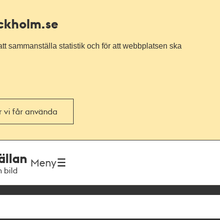
ockholm.se
tt sammanställa statistik och för att webbplatsen ska
or vi får använda
ällan
Meny
h bild