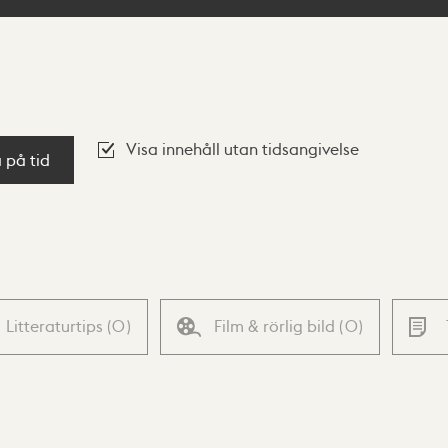
Visa innehåll utan tidsangivelse
a på tid
Litteraturtips
(
0
)
Film & rörlig bild
(
0
)