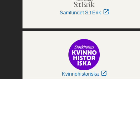
Samfundet S:t Erik
Kvinnohistoriska
Världskulturmuseerna