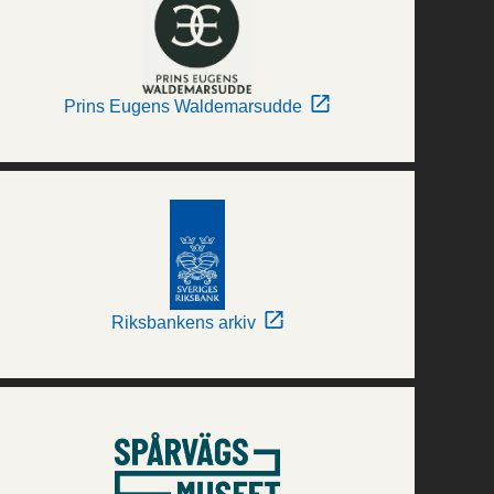
Prins Eugens Waldemarsudde
Riksbankens arkiv