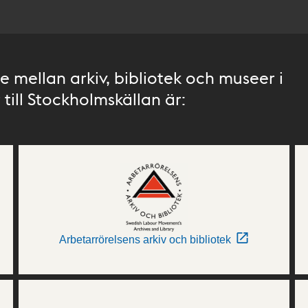
 mellan arkiv, bibliotek och museer i
till Stockholmskällan är:
Arbetarrörelsens arkiv och bibliotek