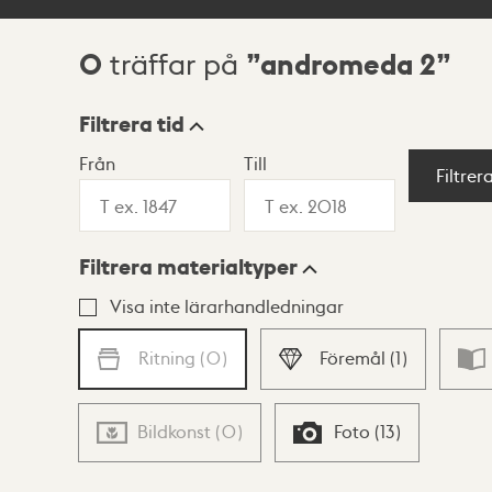
0
andromeda 2
träffar på
Sökresultat
Filtrera tid
Från
Till
Visningsläge
Filtrer
Filtrera materialtyper
Lista
Karta
Visa inte lärarhandledningar
Ritning
(
0
)
Föremål
(
1
)
Bildkonst
(
0
)
Foto
(
13
)