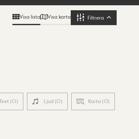
Visa karta
Visa lista
Filtrera
Filtrera
Text
(
0
)
Ljud
(
0
)
Karta
(
0
)