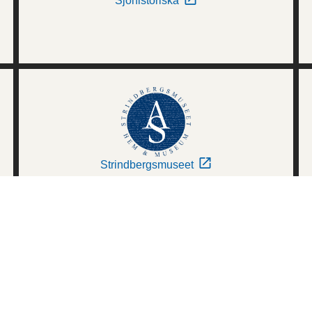
Sjöhistoriska
Strindbergsmuseet