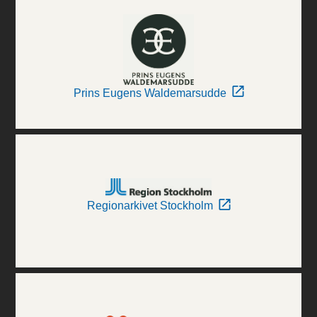
Prins Eugens Waldemarsudde
Regionarkivet Stockholm