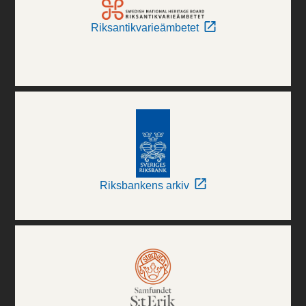
Riksantikvarieämbetet
Riksbankens arkiv