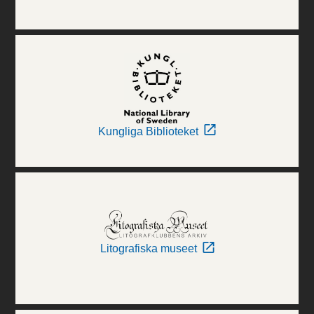
Kungliga Biblioteket
Litografiska museet