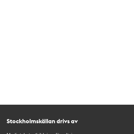
Kontakt
Stockholmskällan
Stockholmskällan drivs av