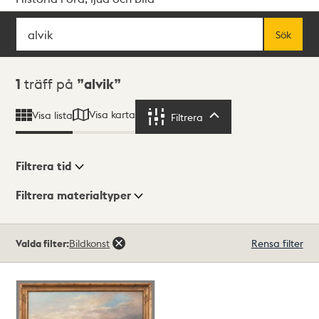
Sök
Fritextsök
Sök
Sökresultat
1
träff på
alvik
Visa karta
Visa lista
Filtrera
Filtrera
Filtrera tid
Filtrera materialtyper
Visningsläge
Totalt
Valda filter:
Bildkonst
Rensa filter
1
träffar
Lista
Karta