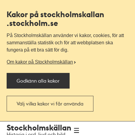
Kakor på stockholmskallan
.stockholm.se
På Stockholmskällan använder vi kakor, cookies, för att
sammanställa statistik och för att webbplatsen ska
fungera på ett bra sätt för dig.
Om kakor på Stockholmskällan
Godkänn alla kakor
Välj vilka kakor vi får använda
Till
Till
Stockholmskällan
navigationen
huvudinnehållet
Historia i ord, ljud och bild