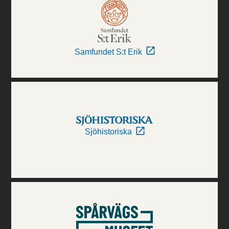
Samfundet S:t Erik
Sjöhistoriska