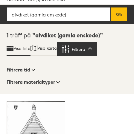
Sök
Fritextsök
Sök
Sökresultat
1
träff på
alvdiket (gamla enskede)
Visa karta
Visa lista
Filtrera
Filtrera
Filtrera tid
Filtrera materialtyper
Visningsläge
Totalt
1
träffar
Lista
Karta