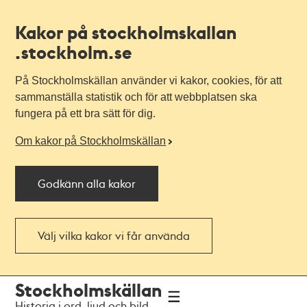
Kakor på stockholmskallan
.stockholm.se
På Stockholmskällan använder vi kakor, cookies, för att
sammanställa statistik och för att webbplatsen ska
fungera på ett bra sätt för dig.
Om kakor på Stockholmskällan
Godkänn alla kakor
Välj vilka kakor vi får använda
Till
Till
Stockholmskällan
navigationen
huvudinnehållet
Historia i ord, ljud och bild