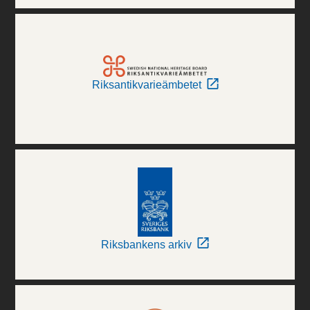
Riksantikvarieämbetet
Riksbankens arkiv