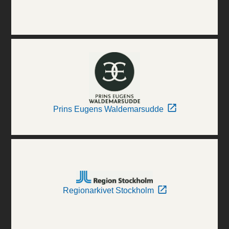
Prins Eugens Waldemarsudde
Regionarkivet Stockholm