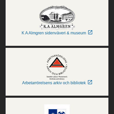
K A Almgren sidenväveri & museum
Arbetarrörelsens arkiv och bibliotek