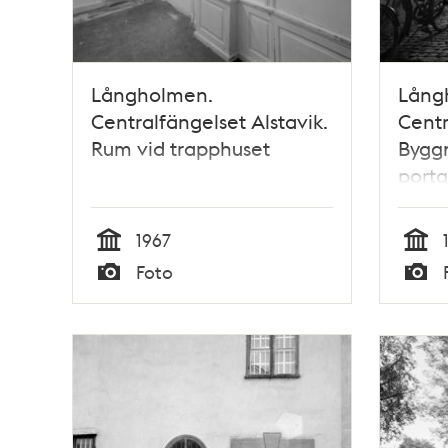
Långholmen.
Lång
Centralfängelset Alstavik.
Centr
Rum vid trapphuset
Byggn
port
1967
Tid
Tid
Foto
Typ
Typ