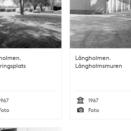
holmen.
Långholmen.
ringsplats
Långholmsmuren
1967
1967
Tid
Foto
Foto
Typ