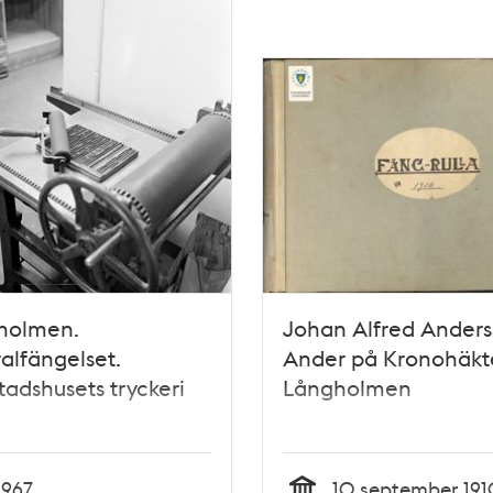
holmen.
Johan Alfred Ander
alfängelset.
Ander på Kronohäkt
tadshusets tryckeri
Långholmen
1967
10 september 191