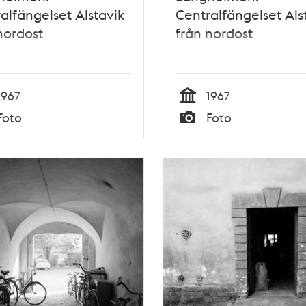
alfängelset Alstavik
Centralfängelset Als
nordost
från nordost
1967
1967
Tid
Foto
Foto
Typ