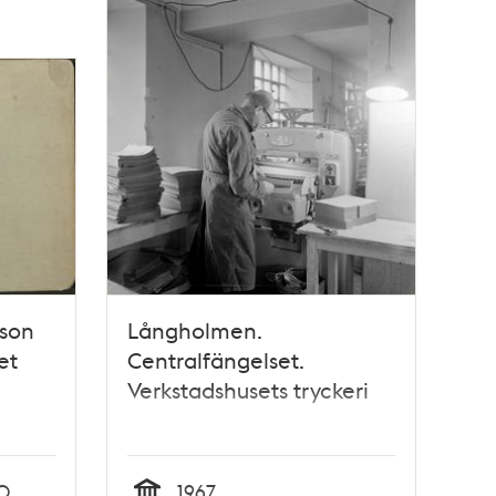
sson
Långholmen.
et
Centralfängelset.
Verkstadshusets tryckeri
0
1967