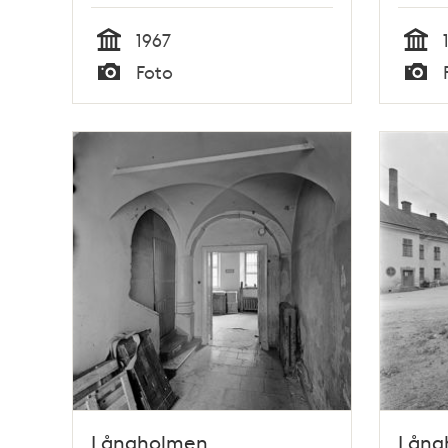
1967
Tid
Tid
Foto
Typ
Typ
Långholmen.
Lång