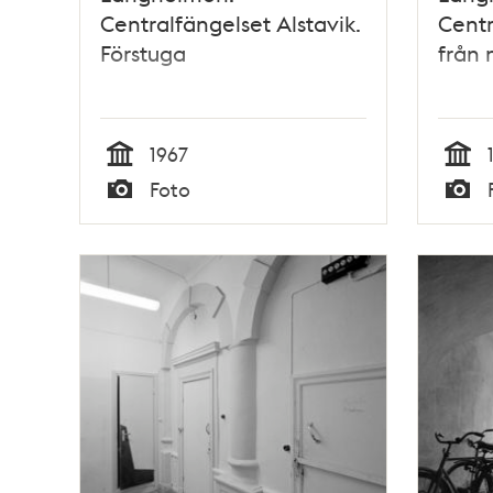
Centralfängelset Alstavik.
Centr
Förstuga
från 
1967
Tid
Tid
Foto
Typ
Typ