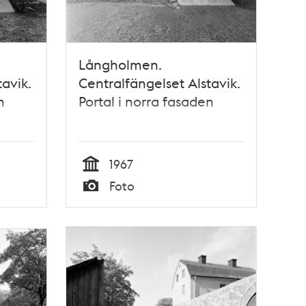
Långholmen.
avik.
Centralfängelset Alstavik.
n
Portal i norra fasaden
1967
Tid
Foto
Typ