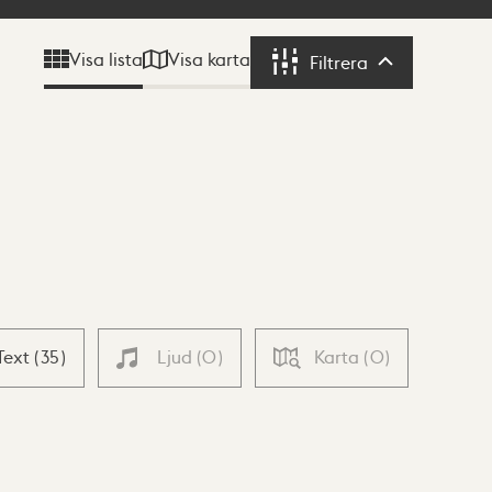
Visa karta
Visa lista
Filtrera
Filtrera
Text
(
35
)
Ljud
(
0
)
Karta
(
0
)