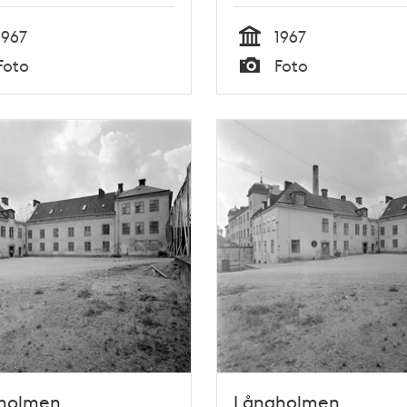
1967
1967
Tid
Foto
Foto
Typ
holmen.
Långholmen.