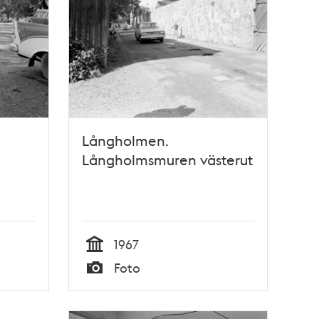
Långholmen.
Långholmsmuren västerut
1967
Tid
Foto
Typ