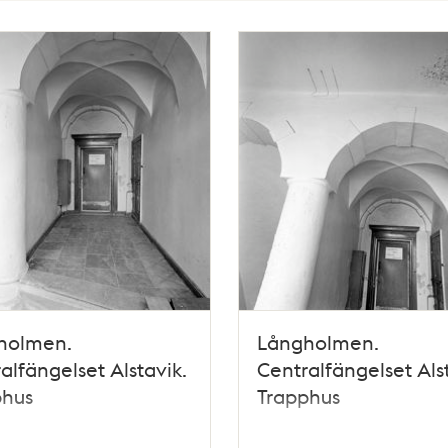
holmen.
Långholmen.
alfängelset Alstavik.
Centralfängelset Alst
phus
Trapphus