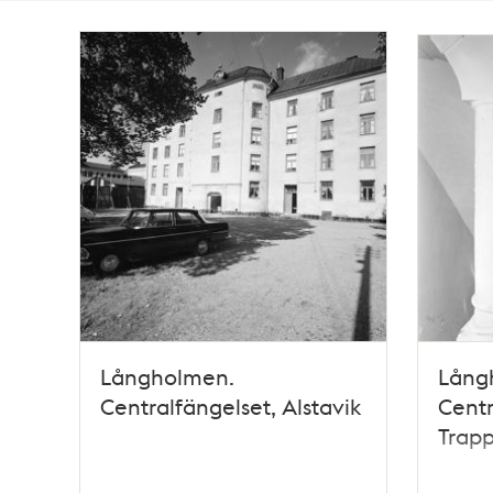
Totalt
61
träffar
Långholmen.
Lång
Centralfängelset, Alstavik
Centr
Trap