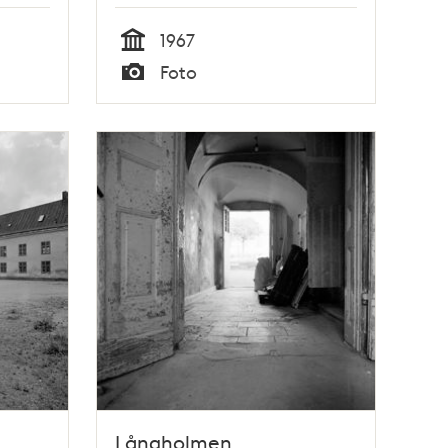
1967
Tid
Foto
Typ
Långholmen.