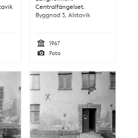
tavik
Centralfängelset.
Byggnad 3, Alstavik
1967
Tid
Foto
Typ