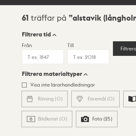
61
alstavik (långho
träffar på
Sökresultat
Filtrera tid
Från
Till
Visningsläge
Filtrer
Filtrera materialtyper
Lista
Karta
Visa inte lärarhandledningar
Ritning
(
0
)
Föremål
(
0
)
Bildkonst
(
0
)
Foto
(
25
)