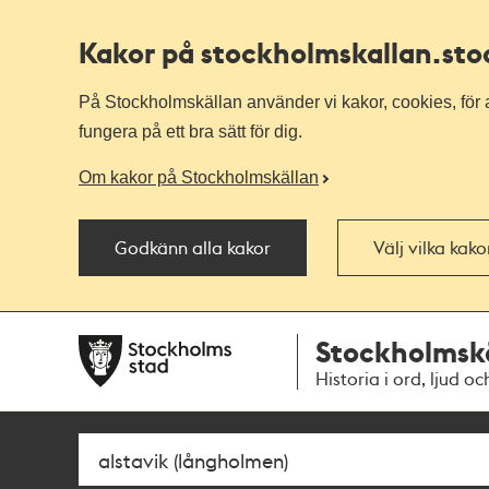
Kakor på stockholmskallan
.st
På Stockholmskällan använder vi kakor, cookies, för a
fungera på ett bra sätt för dig.
Om kakor på Stockholmskällan
Godkänn alla kakor
Välj vilka kak
Till
Till
Stockholmsk
navigationen
huvudinnehållet
Historia i ord, ljud oc
Sök
Fritextsök