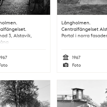
holmen.
Långholmen.
alfängelset.
Centralfängelset Alst
ad 3, Alstavik,
Portal i norra fasade
gång
1967
1967
Tid
Foto
Foto
Typ