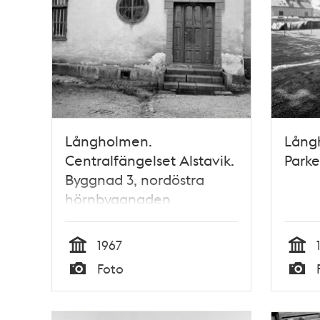
Långholmen.
Lång
Centralfängelset Alstavik.
Parke
Byggnad 3, nordöstra
hörnbyggnaden
1967
Tid
Tid
Foto
Typ
Typ