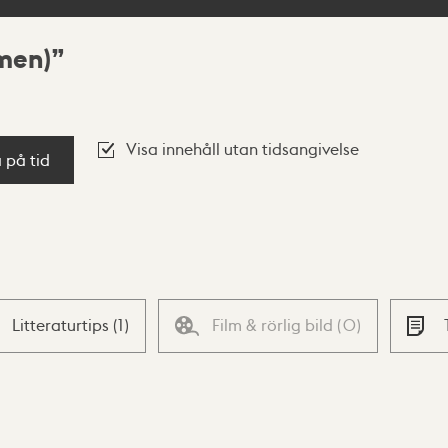
lmen)
Visa innehåll utan tidsangivelse
a på tid
Litteraturtips
(
1
)
Film & rörlig bild
(
0
)