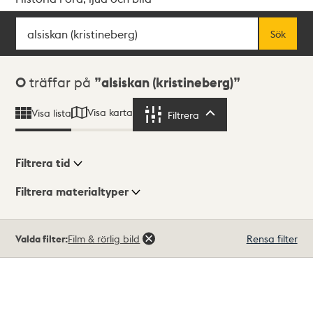
Sök
Fritextsök
Sök
Sökresultat
0
träffar på
alsiskan (kristineberg)
Visa karta
Visa lista
Filtrera
Filtrera
Filtrera tid
Filtrera materialtyper
Visningsläge
Totalt
Valda filter:
Film & rörlig bild
Rensa filter
0
träffar
Lista
Karta