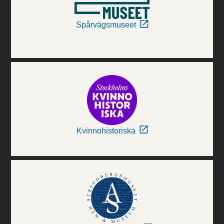
Spårvägsmuseet
Kvinnohistoriska