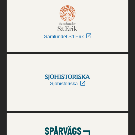
Samfundet S:t Erik
Sjöhistoriska