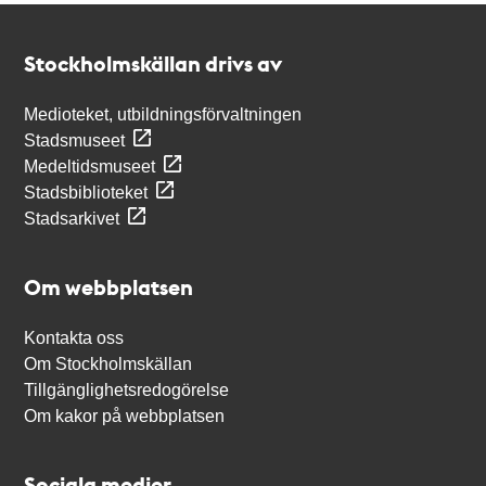
Kontakt
Stockholmskällan
Stockholmskällan drivs av
Medioteket, utbildningsförvaltningen
Stadsmuseet
Medeltidsmuseet
Stadsbiblioteket
Stadsarkivet
Om webbplatsen
Kontakta oss
Om Stockholmskällan
Tillgänglighetsredogörelse
Om kakor på webbplatsen
Sociala medier