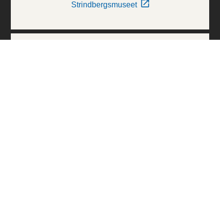
Strindbergsmuseet
Thielska Galleriet
Världskulturmuseerna