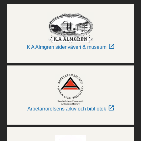
K A Almgren sidenväveri & museum
Arbetarrörelsens arkiv och bibliotek