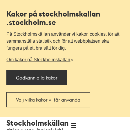
Kakor på stockholmskallan
.stockholm.se
På Stockholmskällan använder vi kakor, cookies, för att
sammanställa statistik och för att webbplatsen ska
fungera på ett bra sätt för dig.
Om kakor på Stockholmskällan
Godkänn alla kakor
Välj vilka kakor vi får använda
Till
Till
Stockholmskällan
navigationen
huvudinnehållet
Historia i ord, ljud och bild