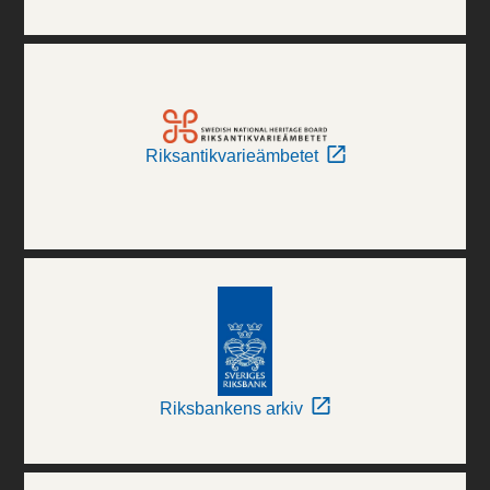
Riksantikvarieämbetet
Riksbankens arkiv