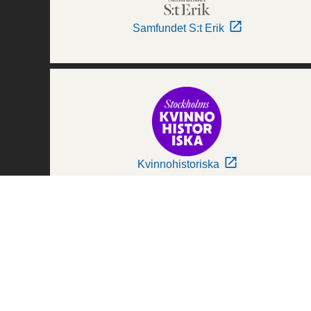
Samfundet S:t Erik
Kvinnohistoriska
Världskulturmuseerna