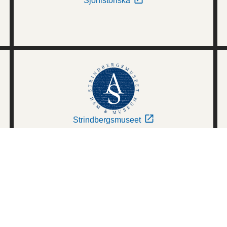
Sjöhistoriska
Strindbergsmuseet