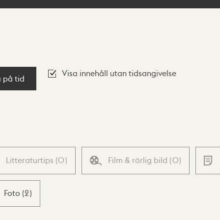
Visa innehåll utan tidsangivelse
a på tid
Litteraturtips
(
0
)
Film & rörlig bild
(
0
)
Foto
(
2
)