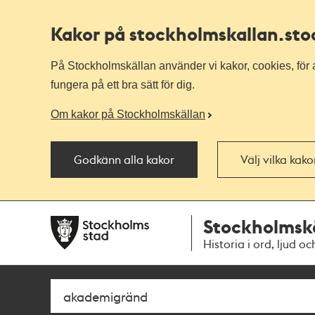
Kakor på stockholmskallan
.st
På Stockholmskällan använder vi kakor, cookies, för a
fungera på ett bra sätt för dig.
Om kakor på Stockholmskällan
Godkänn alla kakor
Välj vilka kak
Till
Till
Stockholmsk
navigationen
huvudinnehållet
Historia i ord, ljud oc
Sök
Fritextsök