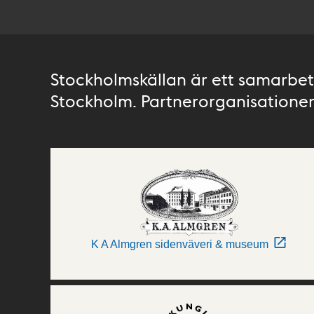
Stockholmskällan är ett samarbete
Stockholm. Partnerorganisationer 
K A Almgren sidenväveri & museum