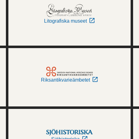
Litografiska museet
Riksantikvarieämbetet