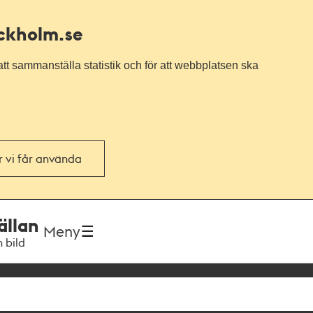
ockholm.se
tt sammanställa statistik och för att webbplatsen ska
or vi får använda
ällan
Meny
h bild