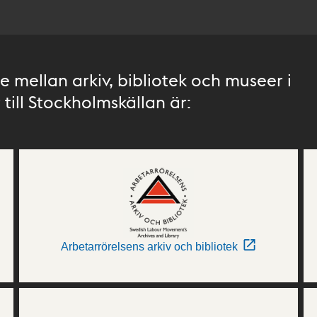
 mellan arkiv, bibliotek och museer i
till Stockholmskällan är:
Arbetarrörelsens arkiv och bibliotek