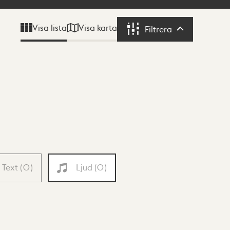
Visa karta
Visa lista
Filtrera
Filtrera
Text
(
0
)
Ljud
(
0
)