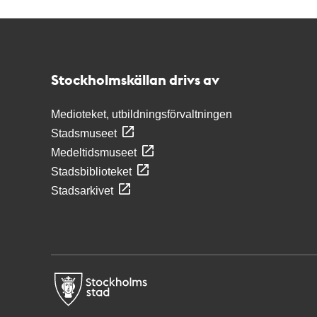
Kontakt
Stockholmskällan
Stockholmskällan drivs av
Medioteket, utbildningsförvaltningen
Stadsmuseet
Medeltidsmuseet
Stadsbiblioteket
Stadsarkivet