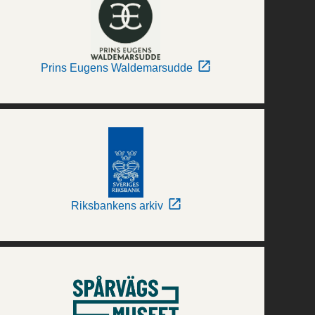
Prins Eugens Waldemarsudde
Riksbankens arkiv