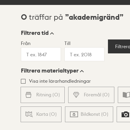
0
akademigränd
träffar på
Sökresultat
Filtrera tid
Från
Till
Visningsläge
Filtrer
Filtrera materialtyper
Lista
Karta
Visa inte lärarhandledningar
Ritning
(
0
)
Föremål
(
0
)
Karta
(
0
)
Bildkonst
(
0
)