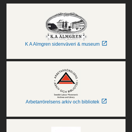
K A Almgren sidenväveri & museum
Arbetarrörelsens arkiv och bibliotek