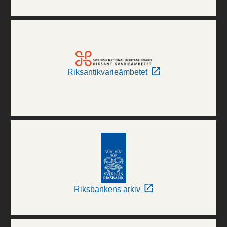
Riksantikvarieämbetet
Riksbankens arkiv