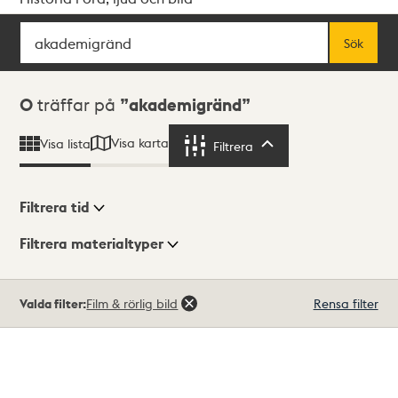
Sök
Fritextsök
Sök
Sökresultat
0
träffar på
akademigränd
Visa karta
Visa lista
Filtrera
Filtrera
Filtrera tid
Filtrera materialtyper
Visningsläge
Totalt
Valda filter:
Film & rörlig bild
Rensa filter
0
träffar
Lista
Karta