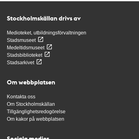
Kontakt
Stockholmskällan
Stockholmskällan drivs av
Medioteket, utbildningsförvaltningen
Stadsmuseet
Medeltidsmuseet
Stadsbiblioteket
Stadsarkivet
Om webbplatsen
Kontakta oss
Om Stockholmskällan
Tillgänglighetsredogörelse
Om kakor på webbplatsen
Sociala medier