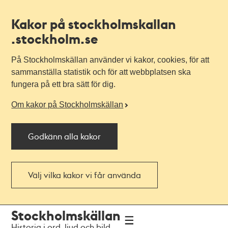
Kakor på stockholmskallan
.stockholm.se
På Stockholmskällan använder vi kakor, cookies, för att
sammanställa statistik och för att webbplatsen ska
fungera på ett bra sätt för dig.
Om kakor på Stockholmskällan
Godkänn alla kakor
Välj vilka kakor vi får använda
Till
Till
Stockholmskällan
navigationen
huvudinnehållet
Historia i ord, ljud och bild