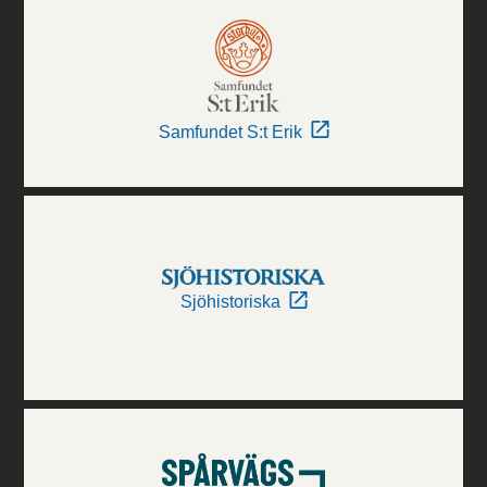
Samfundet S:t Erik
Sjöhistoriska