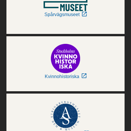
Spårvägsmuseet
Kvinnohistoriska