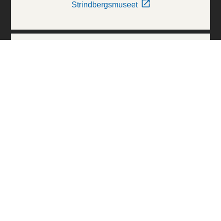
Strindbergsmuseet
Thielska Galleriet
Världskulturmuseerna