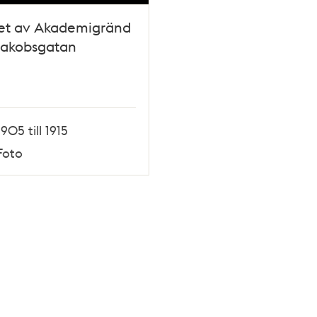
et av Akademigränd
Jakobsgatan
1905 till 1915
Foto