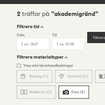
2
akademigränd
träffar på
Sökresultat
Filtrera tid
Från
Till
Visningsläge
Filtrer
Filtrera materialtyper
Lista
Karta
Visa inte lärarhandledningar
Ritning
(
0
)
Föremål
(
0
)
Bildkonst
(
0
)
Foto
(
2
)