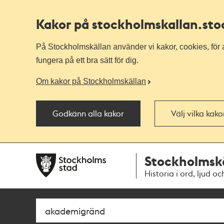
Kakor på stockholmskallan
.st
På Stockholmskällan använder vi kakor, cookies, för a
fungera på ett bra sätt för dig.
Om kakor på Stockholmskällan
Godkänn alla kakor
Välj vilka kak
Till
Till
Stockholmsk
navigationen
huvudinnehållet
Historia i ord, ljud oc
Sök
Fritextsök