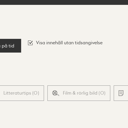
Visa innehåll utan tidsangivelse
a på tid
Litteraturtips
(
0
)
Film & rörlig bild
(
0
)