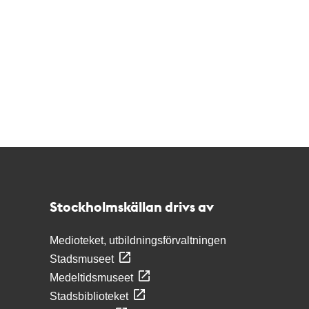
Kontakt
Stockholmskällan
Stockholmskällan drivs av
Medioteket, utbildningsförvaltningen
Stadsmuseet
Medeltidsmuseet
Stadsbiblioteket