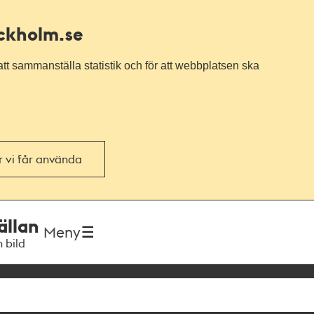
ockholm.se
tt sammanställa statistik och för att webbplatsen ska
or vi får använda
ällan
Meny
h bild