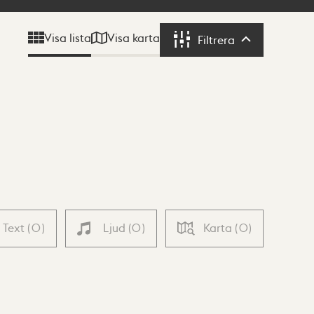
Visa karta
Visa lista
Filtrera
Filtrera
Text
(
0
)
Ljud
(
0
)
Karta
(
0
)