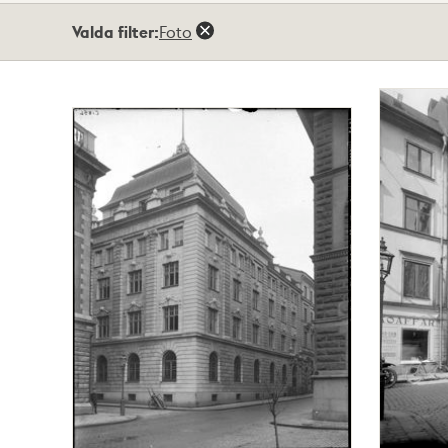
Totalt
Valda filter:
Foto
2
träffar