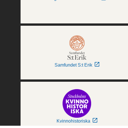
Samfundet S:t Erik
Kvinnohistoriska