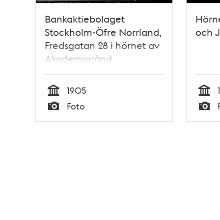
Bankaktiebolaget
Hörn
Stockholm-Öfre Norrland,
och 
Fredsgatan 28 i hörnet av
Akademigränd
1905
Tid
Tid
Foto
Typ
Typ