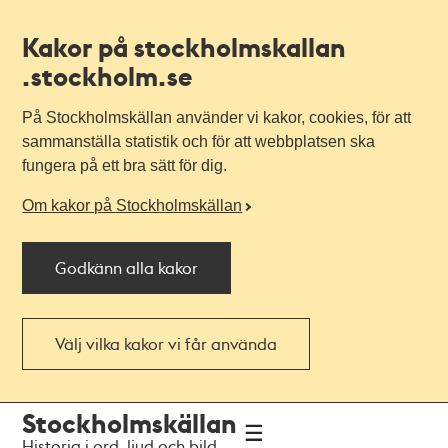
Kakor på stockholmskallan
.stockholm.se
På Stockholmskällan använder vi kakor, cookies, för att
sammanställa statistik och för att webbplatsen ska
fungera på ett bra sätt för dig.
Om kakor på Stockholmskällan
Godkänn alla kakor
Välj vilka kakor vi får använda
Till
Till
Stockholmskällan
navigationen
huvudinnehållet
Historia i ord, ljud och bild