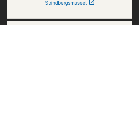
Strindbergsmuseet
Thielska Galleriet
Världskulturmuseerna