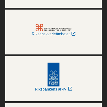
Riksantikvarieämbetet
Riksbankens arkiv