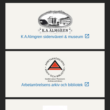
K A Almgren sidenväveri & museum
Arbetarrörelsens arkiv och bibliotek