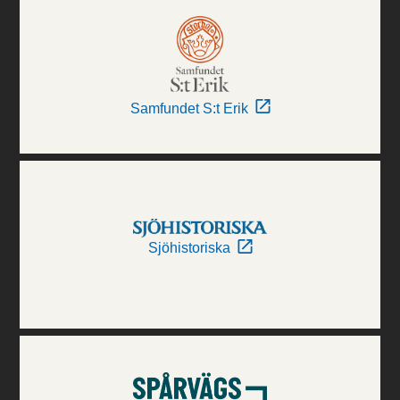
Samfundet S:t Erik
Sjöhistoriska