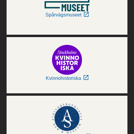
Spårvägsmuseet
Kvinnohistoriska