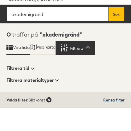
Sök
Fritextsök
Sök
Sökresultat
0
träffar på
akademigränd
Visa karta
Visa lista
Filtrera
Filtrera
Filtrera tid
Filtrera materialtyper
Visningsläge
Totalt
Valda filter:
Bildkonst
Rensa filter
0
träffar
Lista
Karta