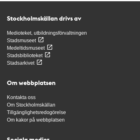
Kontakt
Stockholmskällan
Stockholmskällan drivs av
Medioteket, utbildningsförvaltningen
Stadsmuseet
Medeltidsmuseet
Stadsbiblioteket
Stadsarkivet
Om webbplatsen
Kontakta oss
Om Stockholmskällan
Tillgänglighetsredogörelse
Om kakor på webbplatsen
Sociala medier