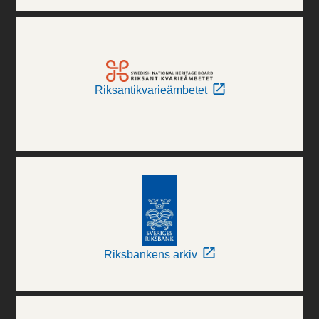
Riksantikvarieämbetet
Riksbankens arkiv