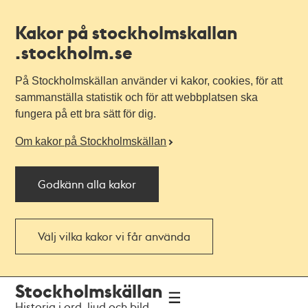
Kakor på stockholmskallan
.stockholm.se
På Stockholmskällan använder vi kakor, cookies, för att
sammanställa statistik och för att webbplatsen ska
fungera på ett bra sätt för dig.
Om kakor på Stockholmskällan
Godkänn alla kakor
Välj vilka kakor vi får använda
Till
Till
Stockholmskällan
navigationen
huvudinnehållet
Historia i ord, ljud och bild