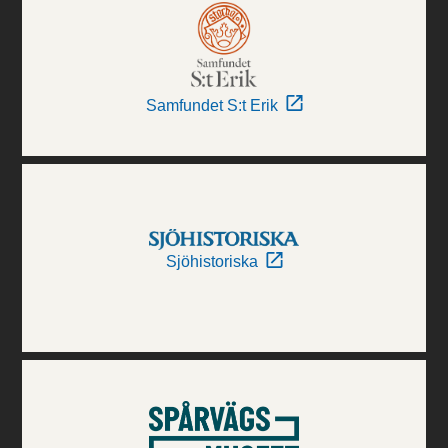
Samfundet S:t Erik
Sjöhistoriska