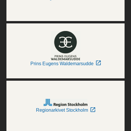
Prins Eugens Waldemarsudde
Regionarkivet Stockholm