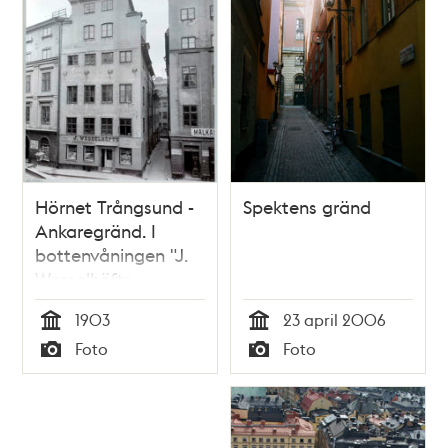
Hörnet Trångsund -
Spektens gränd
Ankaregränd. I
bottenvåningen "J.
Wesselhöfts
frukthandel"
1903
23 april 2006
Tid
Tid
Foto
Foto
Typ
Typ