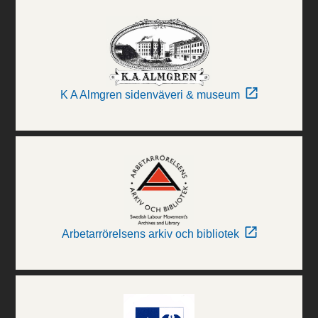
K A Almgren sidenväveri & museum
Arbetarrörelsens arkiv och bibliotek