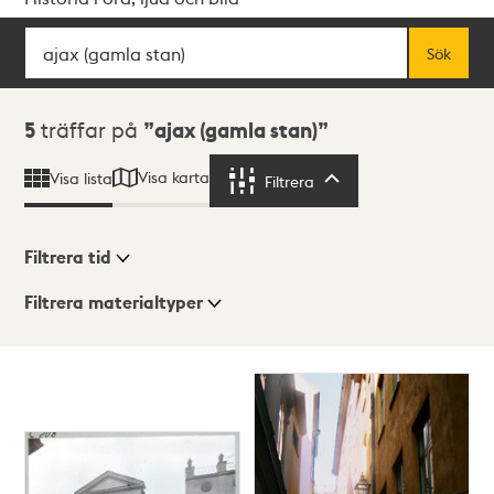
Sök
Fritextsök
Sök
Sökresultat
5
träffar på
ajax (gamla stan)
Visa karta
Visa lista
Filtrera
Filtrera
Filtrera tid
Filtrera materialtyper
Visningsläge
Totalt
5
träffar
Lista
Karta