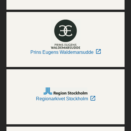
Prins Eugens Waldemarsudde
Regionarkivet Stockholm