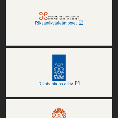
Riksantikvarieämbetet
Riksbankens arkiv