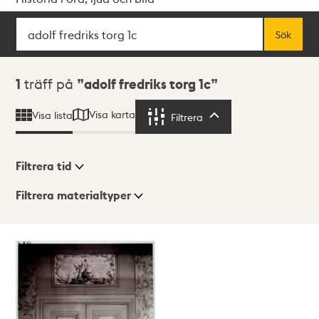
Sök
Fritextsök
Sök
Sökresultat
1
träff på
adolf fredriks torg 1c
Visa karta
Visa lista
Filtrera
Filtrera
Filtrera tid
Filtrera materialtyper
Visningsläge
Totalt
1
träffar
Lista
Karta