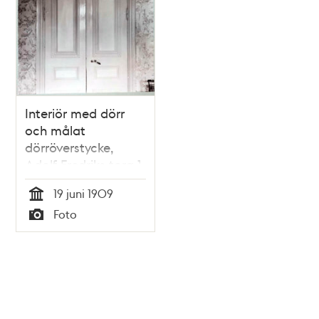
Interiör med dörr
och målat
dörröverstycke,
Adolf Fredriks torg 1
19 juni 1909
Tid
Foto
Typ