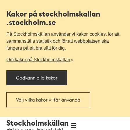
Kakor på stockholmskallan
.stockholm.se
På Stockholmskällan använder vi kakor, cookies, för att
sammanställa statistik och för att webbplatsen ska
fungera på ett bra sätt för dig.
Om kakor på Stockholmskällan
Godkänn alla kakor
Välj vilka kakor vi får använda
Till
Till
Stockholmskällan
navigationen
huvudinnehållet
Historia i ord, ljud och bild