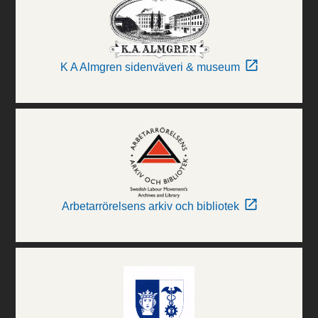
K A Almgren sidenväveri & museum
Arbetarrörelsens arkiv och bibliotek