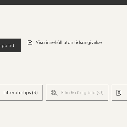
Visa innehåll utan tidsangivelse
a på tid
Litteraturtips
(
8
)
Film & rörlig bild
(
0
)