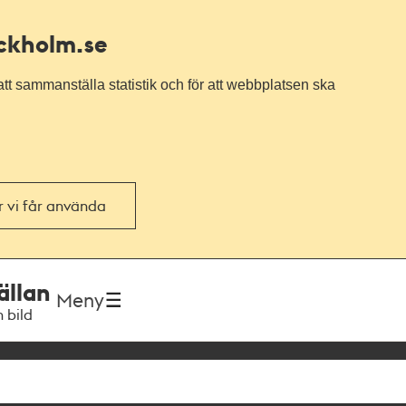
ockholm.se
tt sammanställa statistik och för att webbplatsen ska
or vi får använda
ällan
Meny
h bild