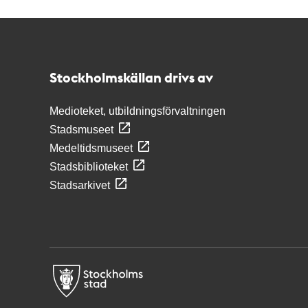
Kontakt
Stockholmskällan
Stockholmskällan drivs av
Medioteket, utbildningsförvaltningen
Stadsmuseet
Medeltidsmuseet
Stadsbiblioteket
Stadsarkivet