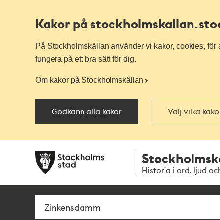
Kakor på stockholmskallan
.st
På Stockholmskällan använder vi kakor, cookies, för a
fungera på ett bra sätt för dig.
Om kakor på Stockholmskällan
Godkänn alla kakor
Välj vilka kak
Till
Till
Stockholmsk
navigationen
huvudinnehållet
Historia i ord, ljud oc
Sök
Fritextsök