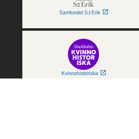
Samfundet S:t Erik
Kvinnohistoriska
Världskulturmuseerna