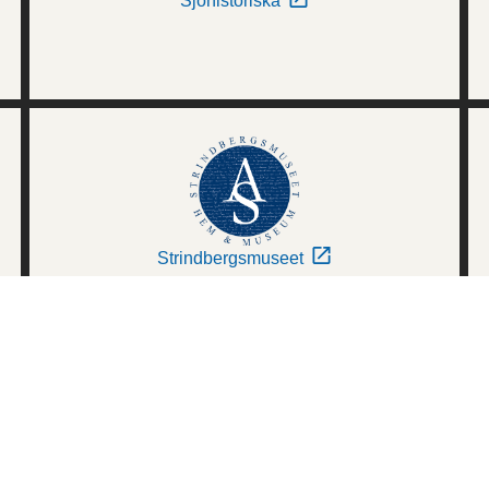
Sjöhistoriska
Strindbergsmuseet