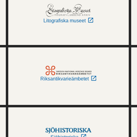
Litografiska museet
Riksantikvarieämbetet