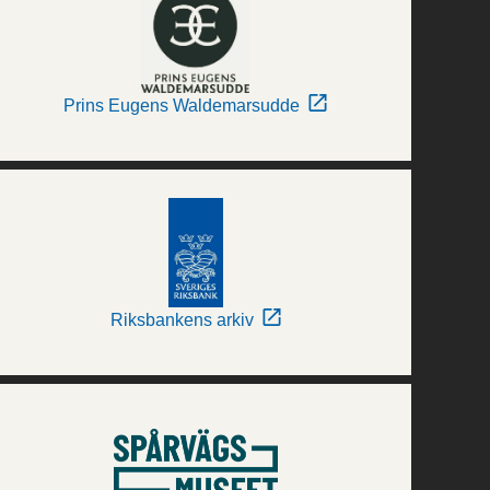
Prins Eugens Waldemarsudde
Riksbankens arkiv