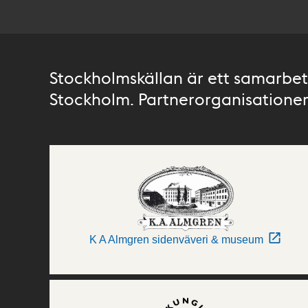
Stockholmskällan är ett samarbete
Stockholm. Partnerorganisationer 
K A Almgren sidenväveri & museum