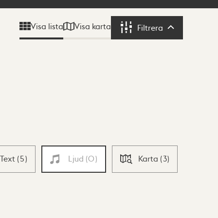
Visa karta
Visa lista
Filtrera
Filtrera
Text
(
5
)
Ljud
(
0
)
Karta
(
3
)