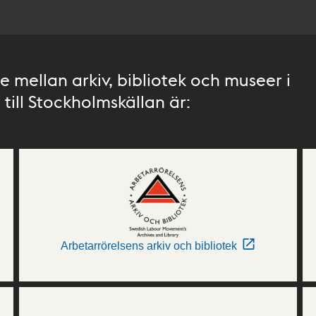
 mellan arkiv, bibliotek och museer i
till Stockholmskällan är:
Arbetarrörelsens arkiv och bibliotek