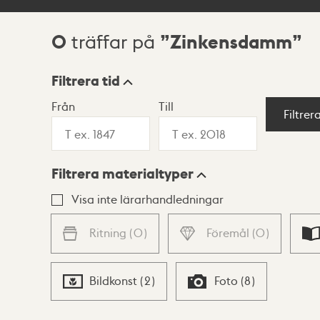
0
Zinkensdamm
träffar på
Sökresultat
Filtrera tid
Från
Till
Visningsläge
Filtrer
Filtrera materialtyper
Lista
Karta
Visa inte lärarhandledningar
Ritning
(
0
)
Föremål
(
0
)
Bildkonst
(
2
)
Foto
(
8
)