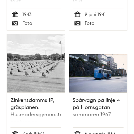
1943
1941
1943
2 juni 1941
Tid
Tid
Foto
Foto
Typ
Typ
Zinkensdamms IP,
Spårvagn på linje 4
gräsplanen.
på Hornsgatan
Husmodersgymnaster
sommaren 1967
har träning
7 juli 1950
6 augusti 1967