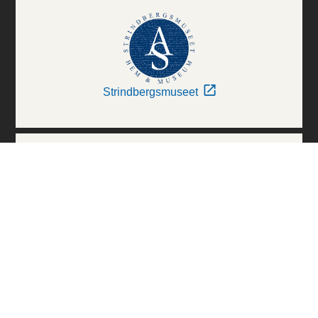
Strindbergsmuseet
Thielska Galleriet