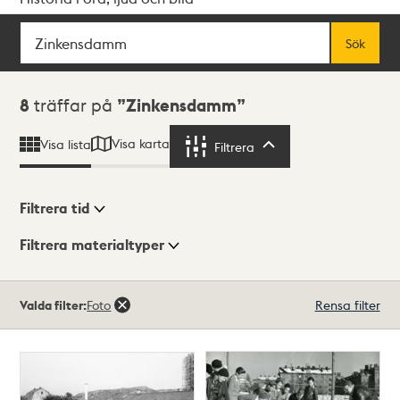
Sök
Fritextsök
Sök
Sökresultat
8
träffar på
Zinkensdamm
Visa karta
Visa lista
Filtrera
Filtrera
Filtrera tid
Filtrera materialtyper
Visningsläge
Totalt
Valda filter:
Foto
Rensa filter
8
träffar
Lista
Karta