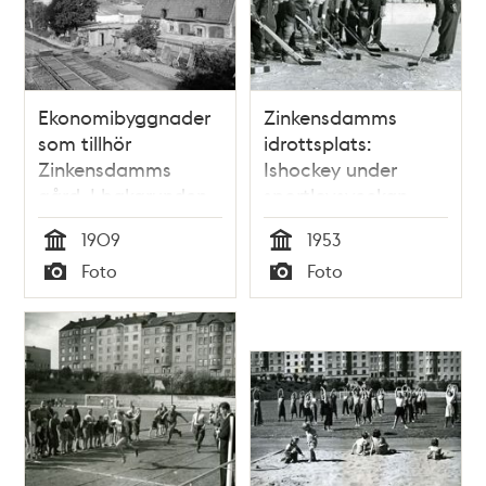
Ekonomibyggnader
Zinkensdamms
som tillhör
idrottsplats:
Zinkensdamms
Ishockey under
gård. I bakgrunden
sportlovsveckan
Tantoberget
1953
1909
1953
Tid
Tid
Foto
Foto
Typ
Typ