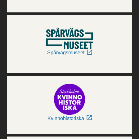
Spårvägsmuseet
Kvinnohistoriska