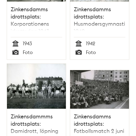
Zinkensdamms
Zinkensdamms
idrottsplats:
idrottsplats:
Korporationens
Husmodersgymnastik
idrottsdag 1943
1942
1943
1942
Tid
Tid
Foto
Foto
Typ
Typ
Zinkensdammms
Zinkensdamms
idrottsplats:
idrottsplats:
Damidrott, löpning
Fotbollsmatch 2 juni