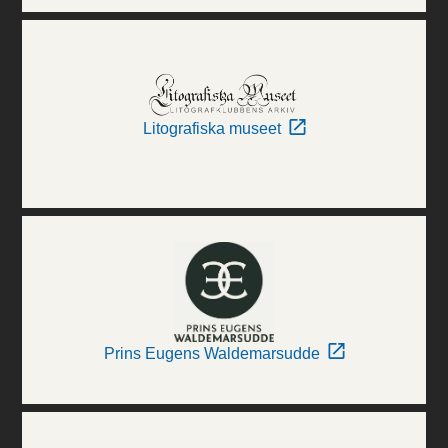
Litografiska museet
Prins Eugens Waldemarsudde