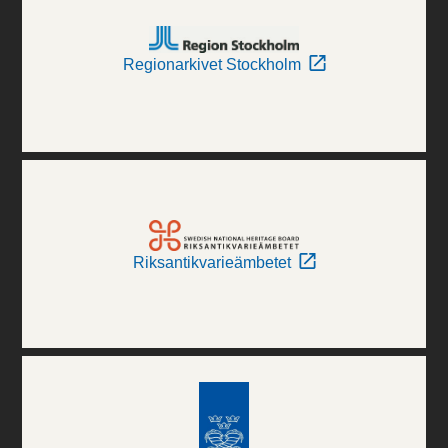
Regionarkivet Stockholm
Riksantikvarieämbetet