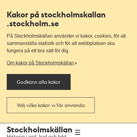
Kakor på stockholmskallan
.stockholm.se
På Stockholmskällan använder vi kakor, cookies, för att
sammanställa statistik och för att webbplatsen ska
fungera på ett bra sätt för dig.
Om kakor på Stockholmskällan
Godkänn alla kakor
Välj vilka kakor vi får använda
Till
Till
Stockholmskällan
navigationen
huvudinnehållet
Historia i ord, ljud och bild