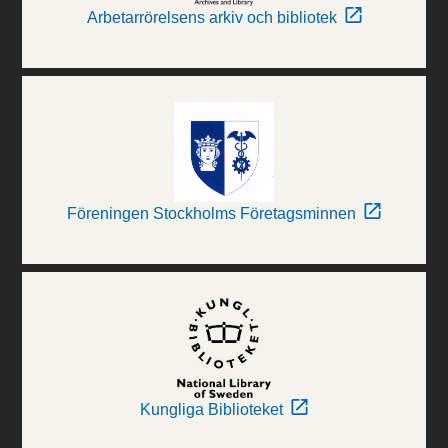
Arbetarrörelsens arkiv och bibliotek
Föreningen Stockholms Företagsminnen
Kungliga Biblioteket