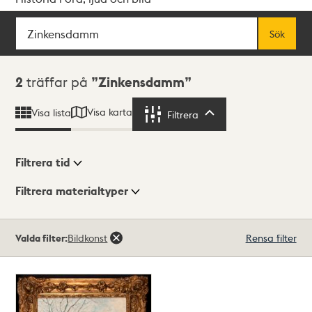
Sök
Fritextsök
Sök
Sökresultat
2
träffar på
Zinkensdamm
Visa karta
Visa lista
Filtrera
Filtrera
Filtrera tid
Filtrera materialtyper
Visningsläge
Totalt
Valda filter:
Bildkonst
Rensa filter
2
träffar
Lista
Karta