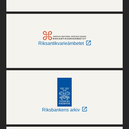
Riksantikvarieämbetet
Riksbankens arkiv