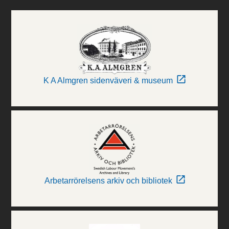
K A Almgren sidenväveri & museum
Arbetarrörelsens arkiv och bibliotek