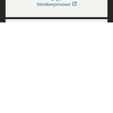
Strindbergsmuseet
Thielska Galleriet
Världskulturmuseerna