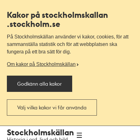
Kakor på stockholmskallan
.stockholm.se
På Stockholmskällan använder vi kakor, cookies, för att
sammanställa statistik och för att webbplatsen ska
fungera på ett bra sätt för dig.
Om kakor på Stockholmskällan
Godkänn alla kakor
Välj vilka kakor vi får använda
Till
Till
Stockholmskällan
navigationen
huvudinnehållet
Historia i ord, ljud och bild