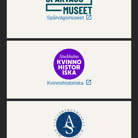
Spårvägsmuseet
Kvinnohistoriska