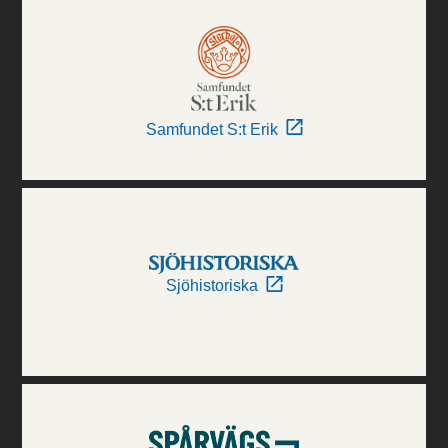
Samfundet S:t Erik
Sjöhistoriska