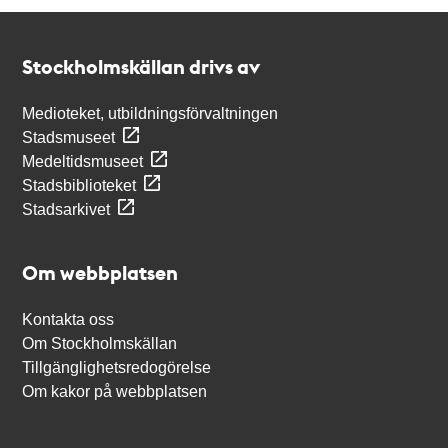
Kontakt
Stockholmskällan
Stockholmskällan drivs av
Medioteket, utbildningsförvaltningen
Stadsmuseet
Medeltidsmuseet
Stadsbiblioteket
Stadsarkivet
Om webbplatsen
Kontakta oss
Om Stockholmskällan
Tillgänglighetsredogörelse
Om kakor på webbplatsen