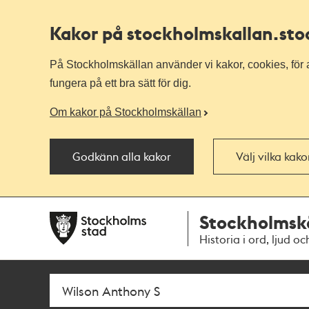
Kakor på stockholmskallan
.st
På Stockholmskällan använder vi kakor, cookies, för a
fungera på ett bra sätt för dig.
Om kakor på Stockholmskällan
Godkänn alla kakor
Välj vilka kak
Till
Till
Stockholmsk
navigationen
huvudinnehållet
Historia i ord, ljud oc
Sök
Fritextsök