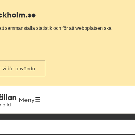
ockholm.se
tt sammanställa statistik och för att webbplatsen ska
or vi får använda
ällan
Meny
h bild