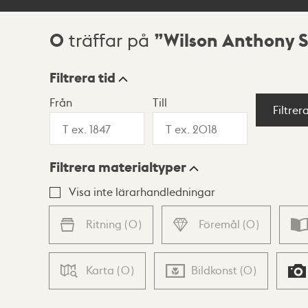
0
Wilson Anthony S
träffar på
Sökresultat
Filtrera tid
Från
Till
Visningsläge
Filtrer
Filtrera materialtyper
Lista
Karta
Visa inte lärarhandledningar
Ritning
(
0
)
Föremål
(
0
)
Karta
(
0
)
Bildkonst
(
0
)