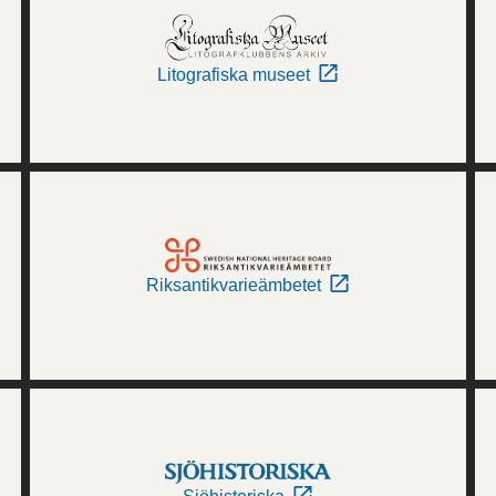
Litografiska museet
Riksantikvarieämbetet