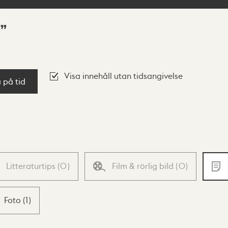
Visa innehåll utan tidsangivelse
a på tid
Litteraturtips
(
0
)
Film & rörlig bild
(
0
)
Foto
(
1
)