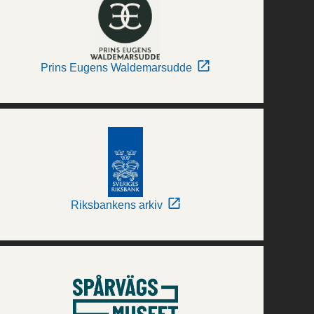
Prins Eugens Waldemarsudde
Riksbankens arkiv