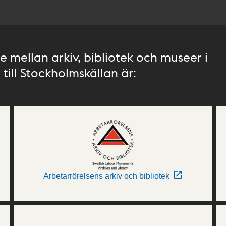
 mellan arkiv, bibliotek och museer i
till Stockholmskällan är:
Arbetarrörelsens arkiv och bibliotek