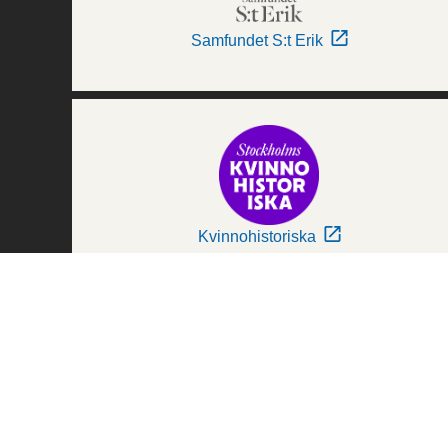
Samfundet S:t Erik
Kvinnohistoriska
Världskulturmuseerna