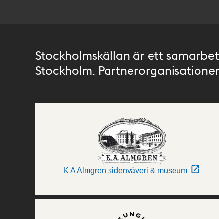
Stockholmskällan är ett samarbete
Stockholm. Partnerorganisationer 
K A Almgren sidenväveri & museum