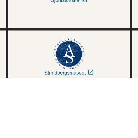
Sjöhistoriska
Strindbergsmuseet