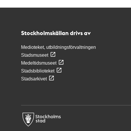
Kontakt
Stockholmskällan
Stockholmskällan drivs av
Medioteket, utbildningsförvaltningen
Stadsmuseet
Medeltidsmuseet
Stadsbiblioteket
Stadsarkivet