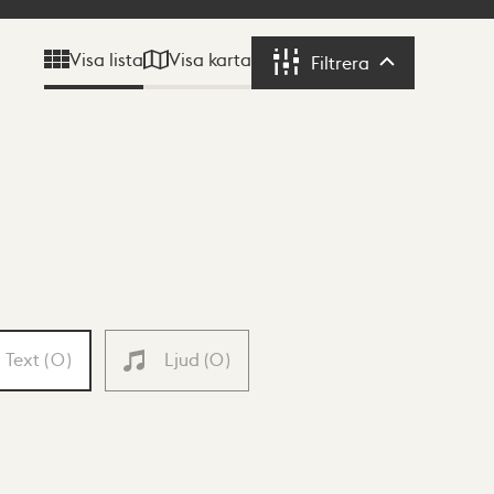
Visa karta
Visa lista
Filtrera
Filtrera
Text
(
0
)
Ljud
(
0
)