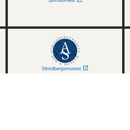
Sjöhistoriska
Strindbergsmuseet