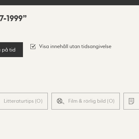
7-1999
Visa innehåll utan tidsangivelse
a på tid
Litteraturtips
(
0
)
Film & rörlig bild
(
0
)