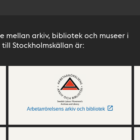
 mellan arkiv, bibliotek och museer i
till Stockholmskällan är:
Arbetarrörelsens arkiv och bibliotek