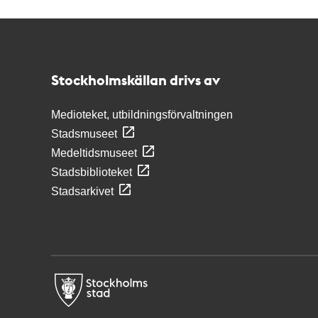
Kontakt
Stockholmskällan
Stockholmskällan drivs av
Medioteket, utbildningsförvaltningen
Stadsmuseet
Medeltidsmuseet
Stadsbiblioteket
Stadsarkivet