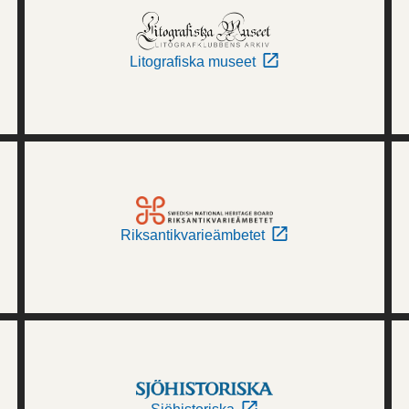
Litografiska museet
Riksantikvarieämbetet