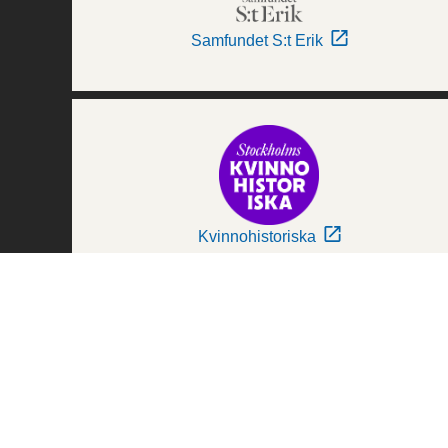
Samfundet S:t Erik
Kvinnohistoriska
Världskulturmuseerna