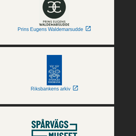
Prins Eugens Waldemarsudde
Riksbankens arkiv