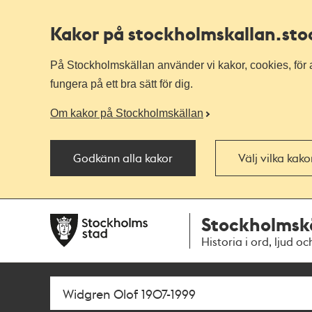
Kakor på stockholmskallan
.st
På Stockholmskällan använder vi kakor, cookies, för a
fungera på ett bra sätt för dig.
Om kakor på Stockholmskällan
Godkänn alla kakor
Välj vilka kak
Till
Till
Stockholmsk
navigationen
huvudinnehållet
Historia i ord, ljud oc
Sök
Fritextsök