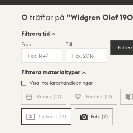
0
Widgren Olof 190
träffar på
Sökresultat
Filtrera tid
Från
Till
Visningsläge
Filtrer
Filtrera materialtyper
Lista
Karta
Visa inte lärarhandledningar
Ritning
(
0
)
Föremål
(
0
)
Bildkonst
(
0
)
Foto
(
2
)