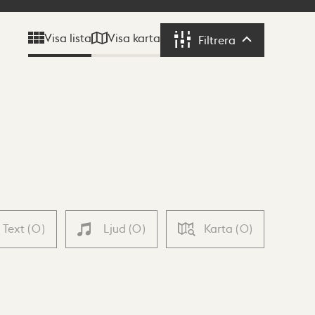
Visa karta
Visa lista
Filtrera
Filtrera
Text
(
0
)
Ljud
(
0
)
Karta
(
0
)