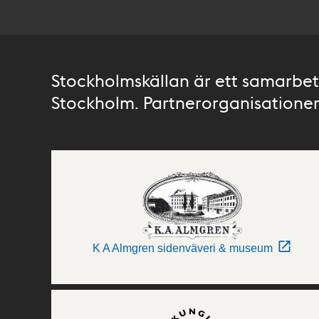
Stockholmskällan är ett samarbete
Stockholm. Partnerorganisationer 
K A Almgren sidenväveri & museum