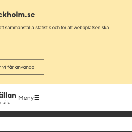
ockholm.se
tt sammanställa statistik och för att webbplatsen ska
or vi får använda
ällan
Meny
h bild