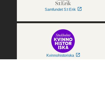
Samfundet S:t Erik
Kvinnohistoriska
Världskulturmuseerna