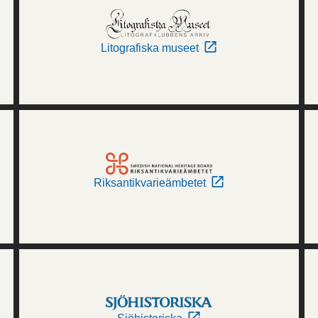
Litografiska museet
Riksantikvarieämbetet