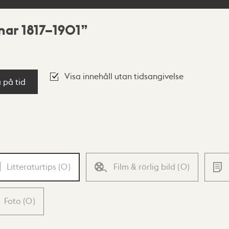
ar 1817–1901
Visa innehåll utan tidsangivelse
a på tid
Litteraturtips
(
0
)
Film & rörlig bild
(
0
)
Foto
(
0
)