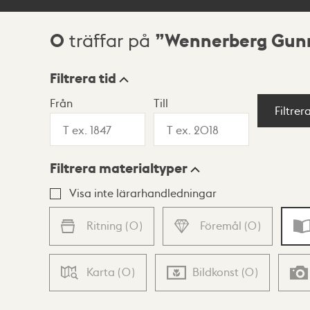
0
Wennerberg Gunn
träffar på
Sökresultat
Filtrera tid
Från
Till
Visningsläge
Filtrer
Filtrera materialtyper
Lista
Karta
Visa inte lärarhandledningar
Ritning
(
0
)
Föremål
(
0
)
Karta
(
0
)
Bildkonst
(
0
)