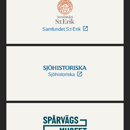
Samfundet S:t Erik
Sjöhistoriska