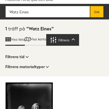
Sök
Fritextsök
Sök
Sökresultat
1
träff på
Watz Eines
Visa karta
Visa lista
Filtrera
Filtrera
Filtrera tid
Filtrera materialtyper
Visningsläge
Totalt
1
träffar
Lista
Karta