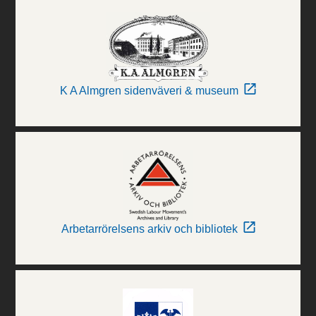
K A Almgren sidenväveri & museum
Arbetarrörelsens arkiv och bibliotek