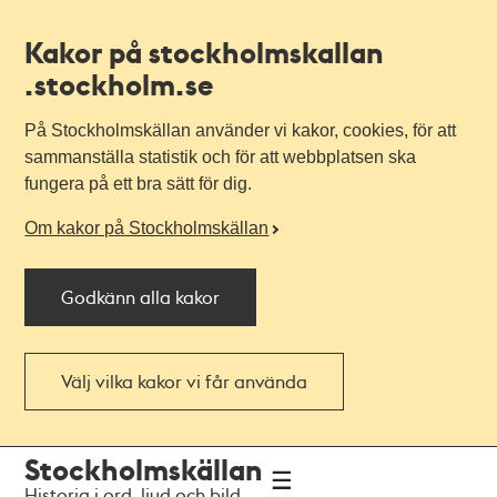
Kakor på stockholmskallan
.stockholm.se
På Stockholmskällan använder vi kakor, cookies, för att
sammanställa statistik och för att webbplatsen ska
fungera på ett bra sätt för dig.
Om kakor på Stockholmskällan
Godkänn alla kakor
Välj vilka kakor vi får använda
Till
Till
Stockholmskällan
navigationen
huvudinnehållet
Historia i ord, ljud och bild