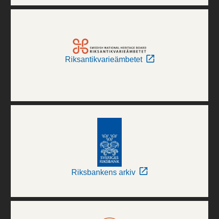
Riksantikvarieämbetet
Riksbankens arkiv