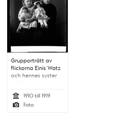
Grupporträtt av
flickorna Einis Watz
och hennes syster
Ingeborg, med
dockor.
1910 till 1919
Tid
Foto
Typ