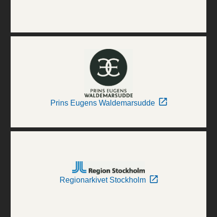
Prins Eugens Waldemarsudde
Regionarkivet Stockholm