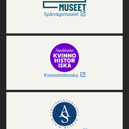
Spårvägsmuseet
Kvinnohistoriska