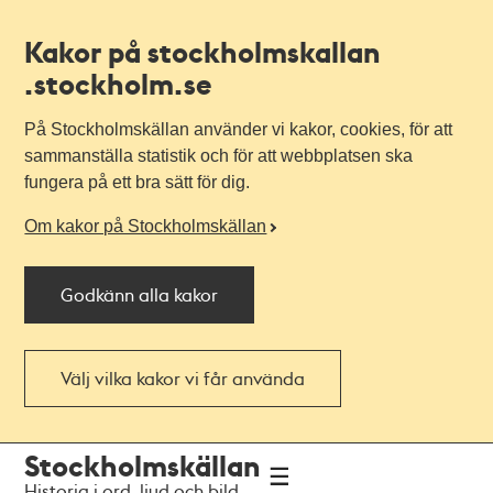
Kakor på stockholmskallan
.stockholm.se
På Stockholmskällan använder vi kakor, cookies, för att
sammanställa statistik och för att webbplatsen ska
fungera på ett bra sätt för dig.
Om kakor på Stockholmskällan
Godkänn alla kakor
Välj vilka kakor vi får använda
Till
Till
Stockholmskällan
navigationen
huvudinnehållet
Historia i ord, ljud och bild