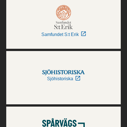
Samfundet S:t Erik
Sjöhistoriska