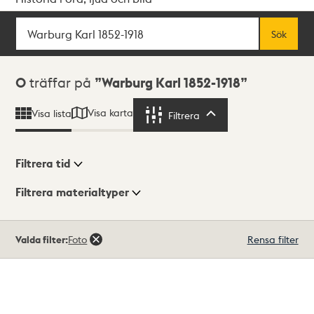
Sök
Fritextsök
Sök
Sökresultat
0
träffar på
Warburg Karl 1852-1918
Visa karta
Visa lista
Filtrera
Filtrera
Filtrera tid
Filtrera materialtyper
Visningsläge
Totalt
Valda filter:
Foto
Rensa filter
0
träffar
Lista
Karta