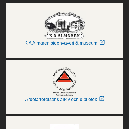
K A Almgren sidenväveri & museum
Arbetarrörelsens arkiv och bibliotek