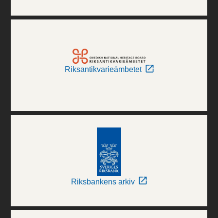
Riksantikvarieämbetet
Riksbankens arkiv