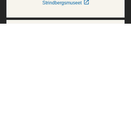
Strindbergsmuseet
Thielska Galleriet
Världskulturmuseerna