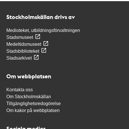
Kontakt
Stockholmskällan
Stockholmskällan drivs av
Medioteket, utbildningsförvaltningen
Stadsmuseet
Medeltidsmuseet
Stadsbiblioteket
Stadsarkivet
Om webbplatsen
Kontakta oss
Om Stockholmskällan
Tillgänglighetsredogörelse
Om kakor på webbplatsen
Sociala medier