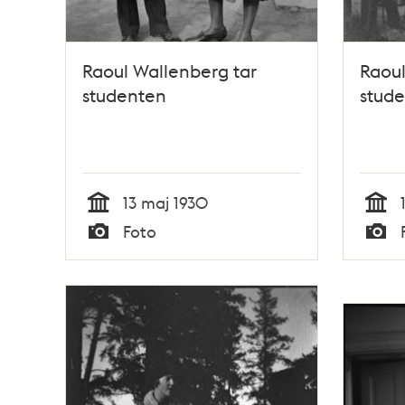
Raoul Wallenberg tar
Raoul
studenten
stud
13 maj 1930
Tid
Tid
Foto
Typ
Typ