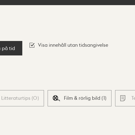
Visa innehåll utan tidsangivelse
a på tid
Litteraturtips
(
0
)
Film & rörlig bild
(
1
)
T