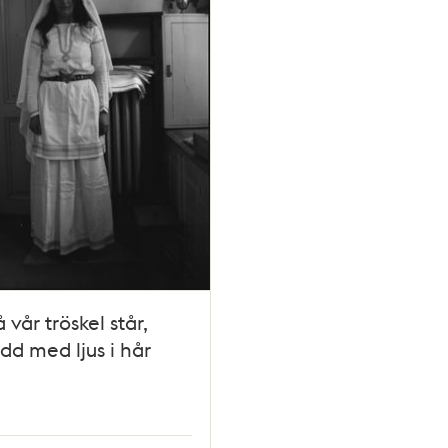
 vår tröskel står,
ädd med ljus i hår