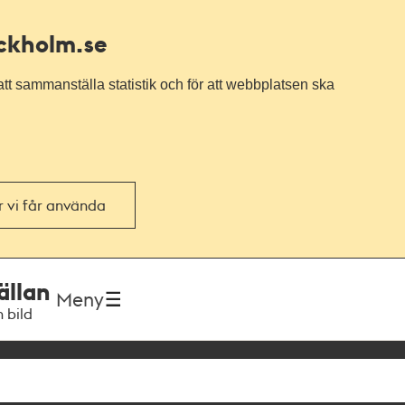
ockholm.se
tt sammanställa statistik och för att webbplatsen ska
or vi får använda
ällan
Meny
h bild