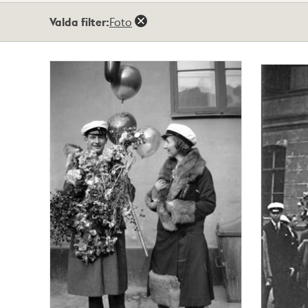
Totalt
Valda filter:
Foto
6
träffar