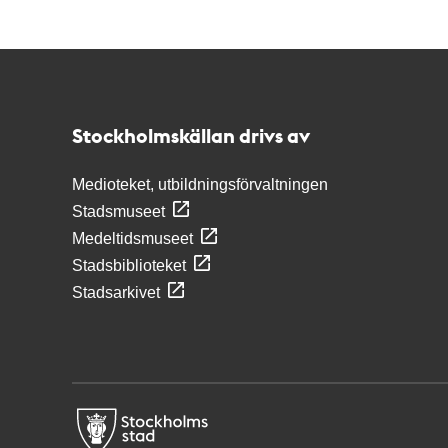
Kontakt
Stockholmskällan
Stockholmskällan drivs av
Medioteket, utbildningsförvaltningen
Stadsmuseet
Medeltidsmuseet
Stadsbiblioteket
Stadsarkivet