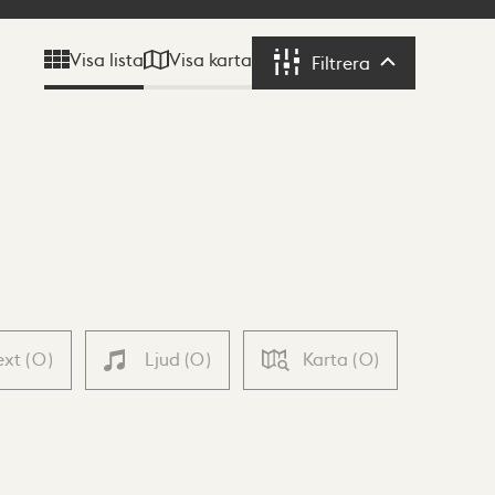
Visa karta
Visa lista
Filtrera
Filtrera
ext
(
0
)
Ljud
(
0
)
Karta
(
0
)