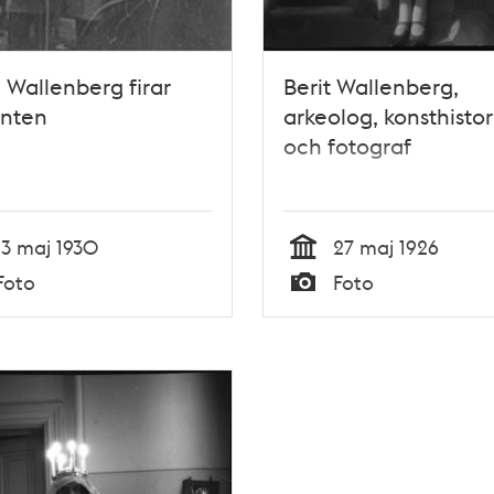
 Wallenberg firar
Berit Wallenberg,
enten
arkeolog, konsthistor
och fotograf
13 maj 1930
27 maj 1926
Tid
Foto
Foto
Typ