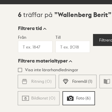
6
Wallenberg Berit
träffar på
Sökresultat
Filtrera tid
Från
Till
Visningsläge
Filtrer
Filtrera materialtyper
Lista
Karta
Visa inte lärarhandledningar
Ritning
(
0
)
Föremål
(
1
)
Bildkonst
(
0
)
Foto
(
6
)