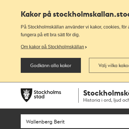
Kakor på stockholmskallan
.st
På Stockholmskällan använder vi kakor, cookies, för a
fungera på ett bra sätt för dig.
Om kakor på Stockholmskällan
Godkänn alla kakor
Välj vilka kak
Till
Till
Stockholmsk
navigationen
huvudinnehållet
Historia i ord, ljud oc
Sök
Fritextsök