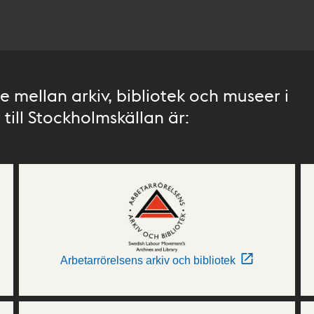
 mellan arkiv, bibliotek och museer i
till Stockholmskällan är:
Arbetarrörelsens arkiv och bibliotek