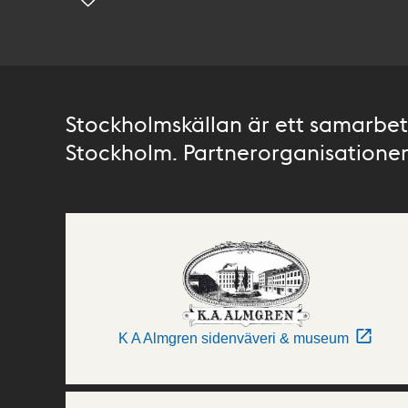
Stockholmskällan är ett samarbete
Stockholm. Partnerorganisationer 
K A Almgren sidenväveri & museum