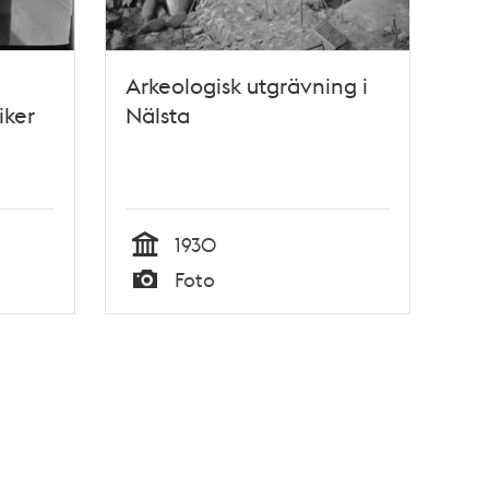
Arkeologisk utgrävning i
iker
Nälsta
1930
Tid
Foto
Typ