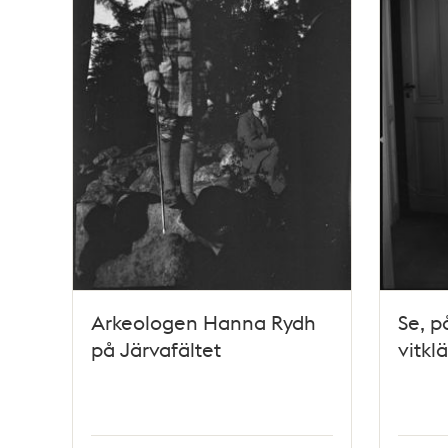
Arkeologen Hanna Rydh
Se, på
på Järvafältet
vitkl