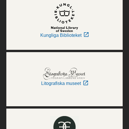
Kungliga Biblioteket
Litografiska museet