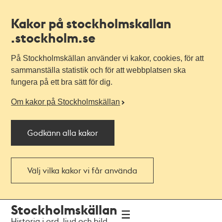
Kakor på stockholmskallan
.stockholm.se
På Stockholmskällan använder vi kakor, cookies, för att
sammanställa statistik och för att webbplatsen ska
fungera på ett bra sätt för dig.
Om kakor på Stockholmskällan
Godkänn alla kakor
Välj vilka kakor vi får använda
Till
Till
Stockholmskällan
navigationen
huvudinnehållet
Historia i ord, ljud och bild