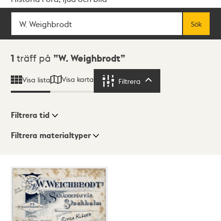
Sök
Fritextsök
Sök
Sökresultat
1
träff på
W. Weighbrodt
Visa karta
Visa lista
Filtrera
Filtrera
Filtrera tid
Filtrera materialtyper
Visningsläge
Totalt
1
träffar
Lista
Karta