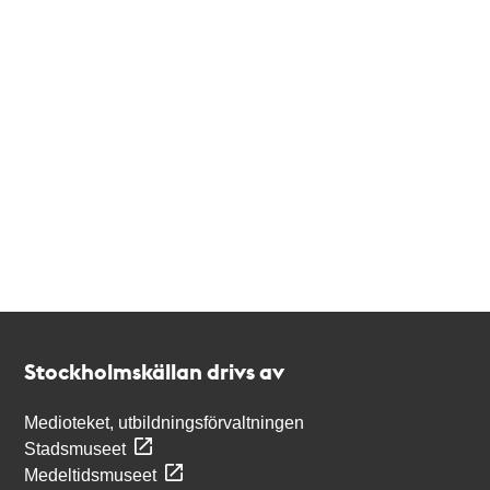
Kontakt
Stockholmskällan
Stockholmskällan drivs av
Medioteket, utbildningsförvaltningen
Stadsmuseet
Medeltidsmuseet