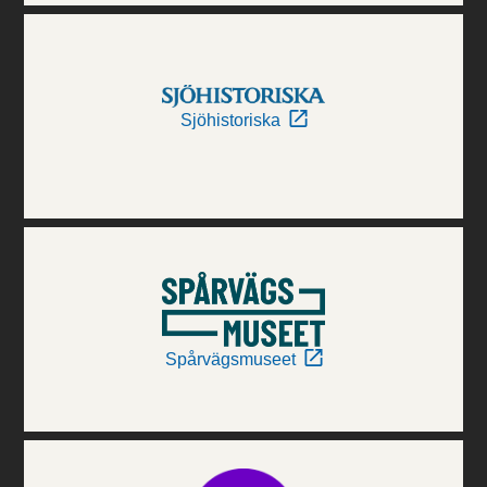
Sjöhistoriska
Spårvägsmuseet