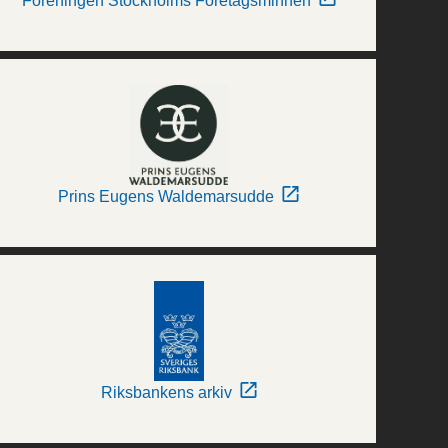
Föreningen Stockholms Företagsminnen
Prins Eugens Waldemarsudde
Riksbankens arkiv