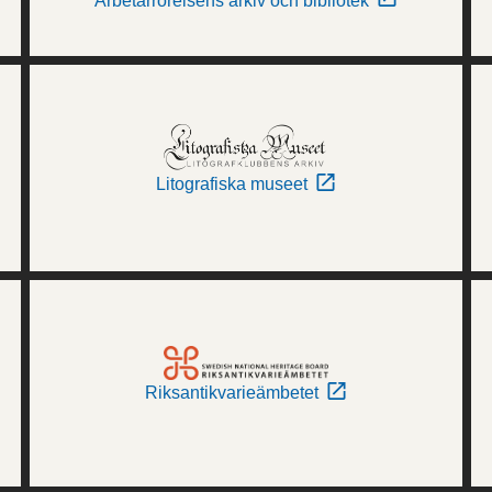
Arbetarrörelsens arkiv och bibliotek
Litografiska museet
Riksantikvarieämbetet