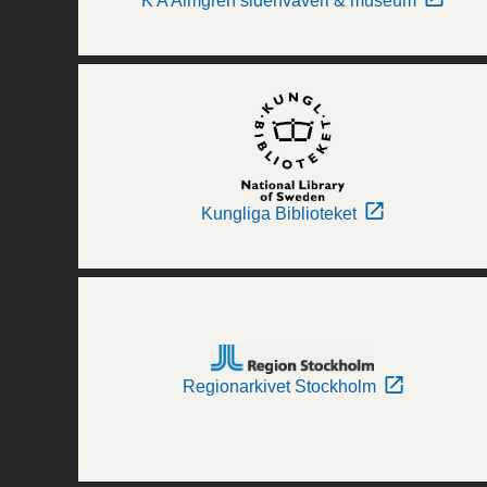
K A Almgren sidenväveri & museum
Kungliga Biblioteket
Regionarkivet Stockholm