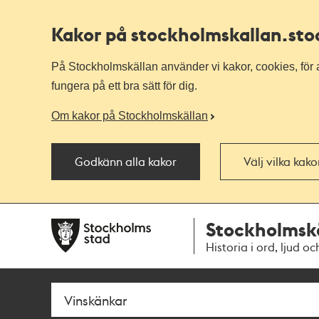
Kakor på stockholmskallan
.st
På Stockholmskällan använder vi kakor, cookies, för a
fungera på ett bra sätt för dig.
Om kakor på Stockholmskällan
Godkänn alla kakor
Välj vilka kak
Till
Till
Stockholmsk
navigationen
huvudinnehållet
Historia i ord, ljud oc
Sök
Fritextsök