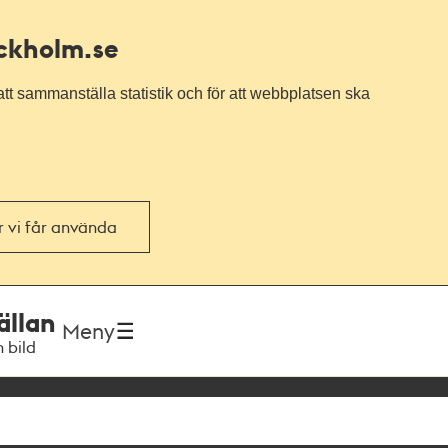
ockholm.se
tt sammanställa statistik och för att webbplatsen ska
or vi får använda
ällan
Meny
h bild