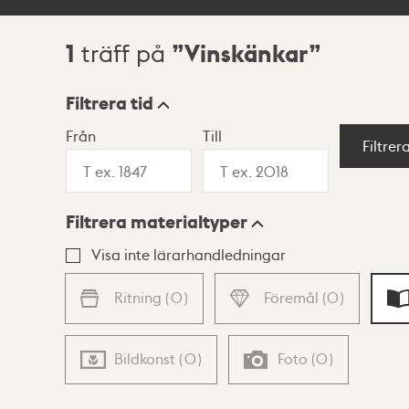
1
Vinskänkar
träff på
Sökresultat
Filtrera tid
Från
Till
Visningsläge
Filtrer
Filtrera materialtyper
Lista
Karta
Visa inte lärarhandledningar
Ritning
(
0
)
Föremål
(
0
)
Bildkonst
(
0
)
Foto
(
0
)