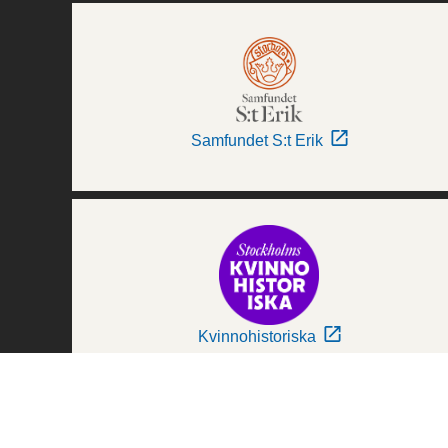
Samfundet S:t Erik
Kvinnohistoriska