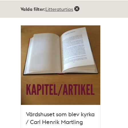
Totalt
Valda filter:
Litteraturtips
1
träffar
Värdshuset som blev kyrka
/ Carl Henrik Martling