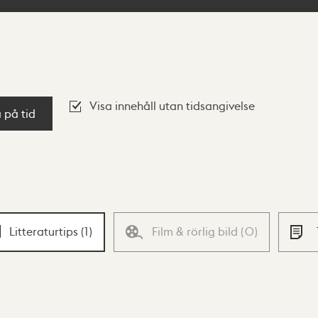
Visa innehåll utan tidsangivelse
a på tid
Litteraturtips
(
1
)
Film & rörlig bild
(
0
)