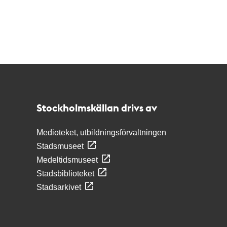
Kontakt
Stockholmskällan
Stockholmskällan drivs av
Medioteket, utbildningsförvaltningen
Stadsmuseet
Medeltidsmuseet
Stadsbiblioteket
Stadsarkivet