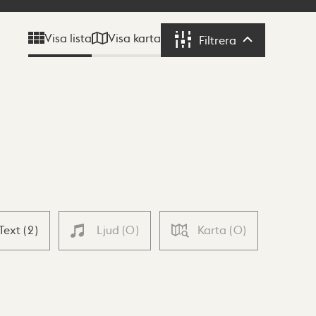
Visa karta
Visa lista
Filtrera
Filtrera
Text
(
2
)
Ljud
(
0
)
Karta
(
0
)