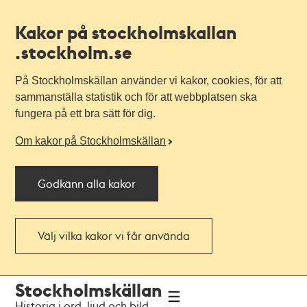
Kakor på stockholmskallan
.stockholm.se
På Stockholmskällan använder vi kakor, cookies, för att
sammanställa statistik och för att webbplatsen ska
fungera på ett bra sätt för dig.
Om kakor på Stockholmskällan
Godkänn alla kakor
Välj vilka kakor vi får använda
Till
Till
Stockholmskällan
navigationen
huvudinnehållet
Historia i ord, ljud och bild