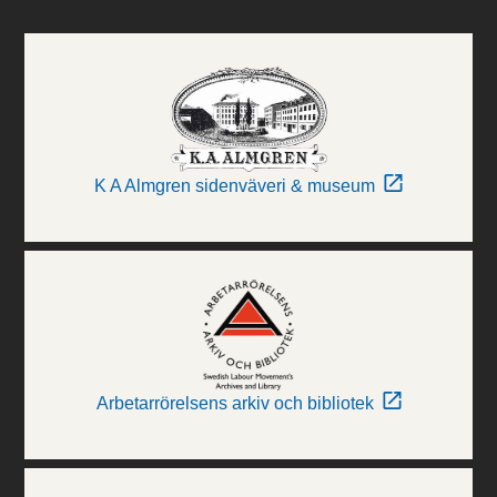
K A Almgren sidenväveri & museum
Arbetarrörelsens arkiv och bibliotek