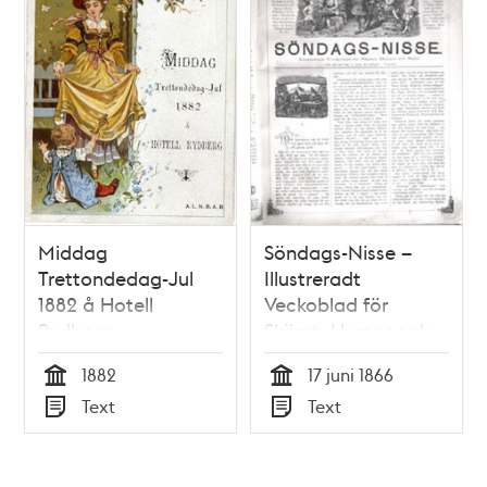
Middag
Söndags-Nisse –
Trettondedag-Jul
Illustreradt
1882 å Hotell
Veckoblad för
Rydberg
Skämt, Humor och
Satir, nr 24, den 17
1882
17 juni 1866
juni 1866 om
Tid
Tid
Text
Text
Stockholmsutställningen
Typ
Typ
1866