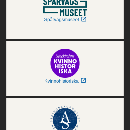
Spårvägsmuseet
Kvinnohistoriska