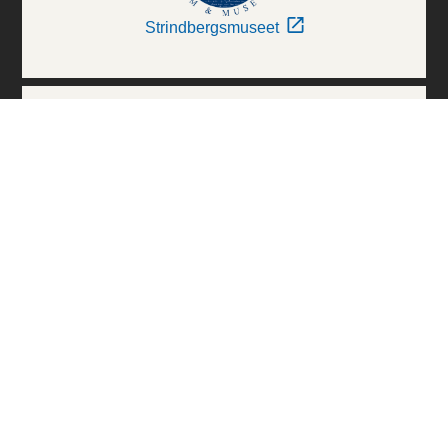
Strindbergsmuseet
Thielska Galleriet
Världskulturmuseerna