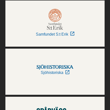
Samfundet S:t Erik
Sjöhistoriska