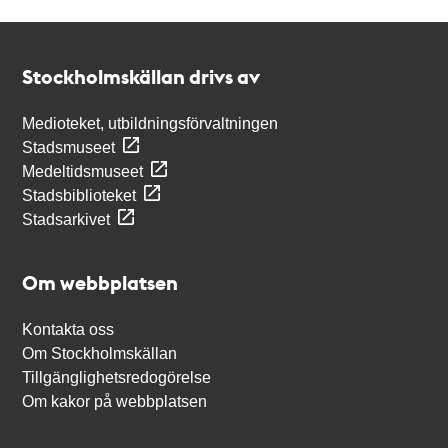
Kontakt
Stockholmskällan
Stockholmskällan drivs av
Medioteket, utbildningsförvaltningen
Stadsmuseet
Medeltidsmuseet
Stadsbiblioteket
Stadsarkivet
Om webbplatsen
Kontakta oss
Om Stockholmskällan
Tillgänglighetsredogörelse
Om kakor på webbplatsen