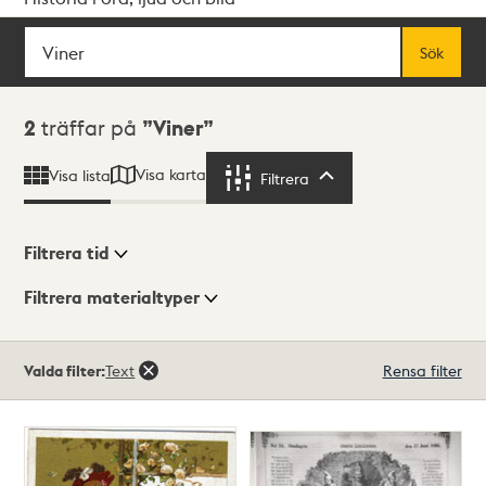
Sök
Fritextsök
Sök
Sökresultat
2
träffar på
Viner
Visa karta
Visa lista
Filtrera
Filtrera
Filtrera tid
Filtrera materialtyper
Visningsläge
Totalt
Valda filter:
Text
Rensa filter
2
träffar
Lista
Karta