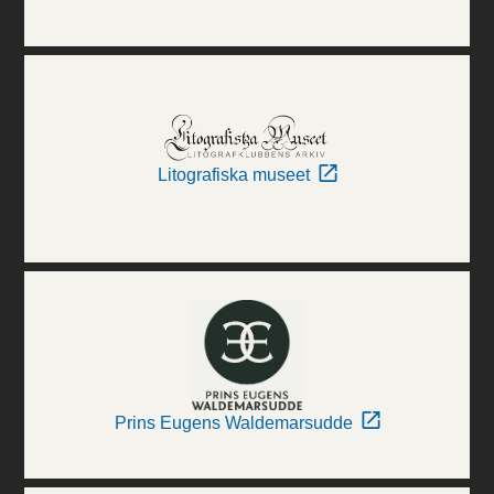
Litografiska museet
Prins Eugens Waldemarsudde