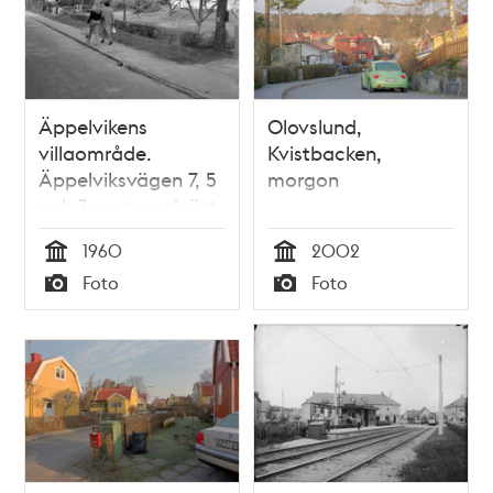
Äppelvikens
Olovslund,
villaområde.
Kvistbacken,
Äppelviksvägen 7, 5
morgon
och 3 mot nordväst.
1960
2002
Tid
Tid
Foto
Foto
Typ
Typ