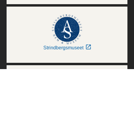
Strindbergsmuseet
Thielska Galleriet