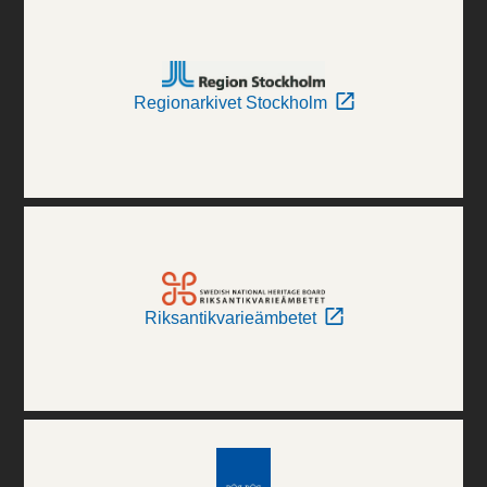
Regionarkivet Stockholm
Riksantikvarieämbetet