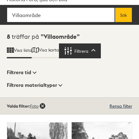
Sök
Fritextsök
Sök
Sökresultat
8
träffar på
Villaområde
Visa karta
Visa lista
Filtrera
Filtrera
Filtrera tid
Filtrera materialtyper
Visningsläge
Totalt
Valda filter:
Foto
Rensa filter
8
träffar
Lista
Karta