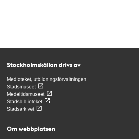
Kontakt
Stockholmskällan
Stockholmskällan drivs av
Medioteket, utbildningsförvaltningen
Stadsmuseet
Medeltidsmuseet
Stadsbiblioteket
Stadsarkivet
Om webbplatsen