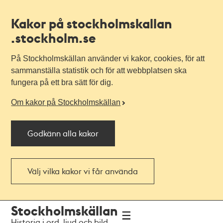
Kakor på stockholmskallan
.stockholm.se
På Stockholmskällan använder vi kakor, cookies, för att
sammanställa statistik och för att webbplatsen ska
fungera på ett bra sätt för dig.
Om kakor på Stockholmskällan
Godkänn alla kakor
Välj vilka kakor vi får använda
Till
Till
Stockholmskällan
navigationen
huvudinnehållet
Historia i ord, ljud och bild