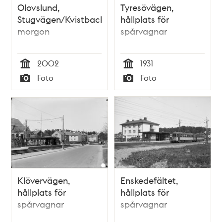
Olovslund,
Tyresövägen,
Stugvägen/Kvistbacken,
hållplats för
morgon
spårvagnar
2002
1931
Tid
Tid
Foto
Foto
Typ
Typ
Klövervägen,
Enskedefältet,
hållplats för
hållplats för
spårvagnar
spårvagnar