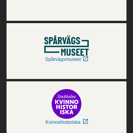
Spårvägsmuseet
Kvinnohistoriska