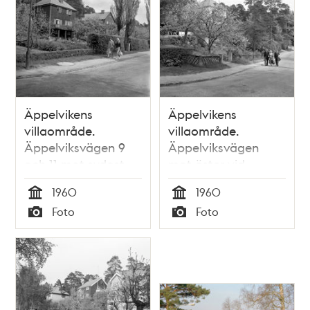
Äppelvikens
Äppelvikens
villaområde.
villaområde.
Äppelviksvägen 9
Äppelviksvägen
och 11 mot sydost.
mot öster vid
korsningen med
1960
1960
Runda vägen.
Tid
Tid
Foto
Foto
Typ
Typ