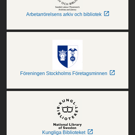
Arbetarrörelsens arkiv och bibliotek
Föreningen Stockholms Företagsminnen
Kungliga Biblioteket