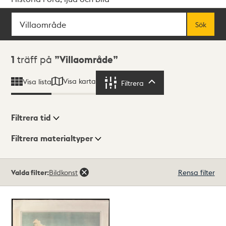
Sök
Fritextsök
Sök
Sökresultat
1
träff på
Villaområde
Visa karta
Visa lista
Filtrera
Filtrera
Filtrera tid
Filtrera materialtyper
Visningsläge
Totalt
Valda filter:
Bildkonst
Rensa filter
1
träffar
Lista
Karta