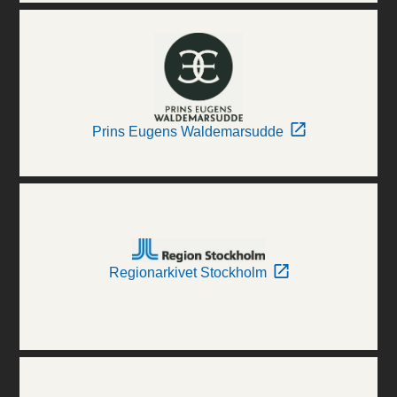
Prins Eugens Waldemarsudde
Regionarkivet Stockholm