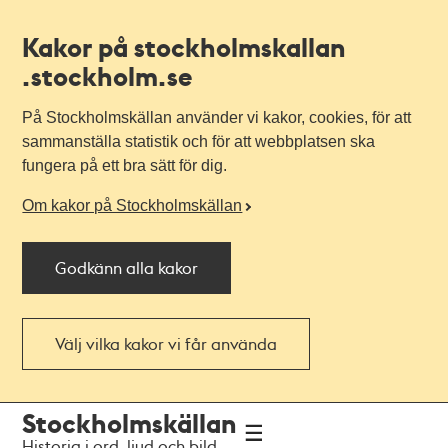
Kakor på stockholmskallan
.stockholm.se
På Stockholmskällan använder vi kakor, cookies, för att
sammanställa statistik och för att webbplatsen ska
fungera på ett bra sätt för dig.
Om kakor på Stockholmskällan
Godkänn alla kakor
Välj vilka kakor vi får använda
Till
Till
Stockholmskällan
navigationen
huvudinnehållet
Historia i ord, ljud och bild