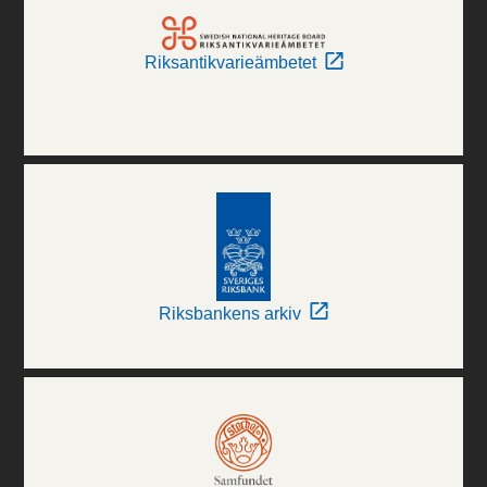
Riksantikvarieämbetet
Riksbankens arkiv