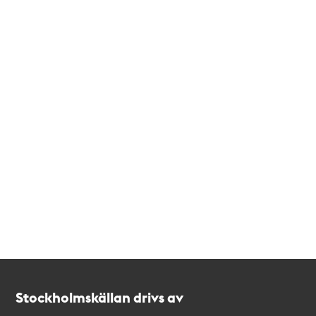
Kontakt
Stockholmskällan
Stockholmskällan drivs av