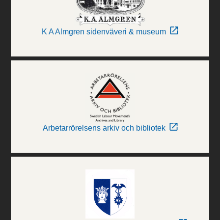
K A Almgren sidenväveri & museum
Arbetarrörelsens arkiv och bibliotek