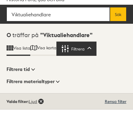
Sök
Fritextsök
Sök
Sökresultat
0
träffar på
Viktualiehandlare
Visa karta
Visa lista
Filtrera
Filtrera
Filtrera tid
Filtrera materialtyper
Visningsläge
Totalt
Valda filter:
Ljud
Rensa filter
0
träffar
Lista
Karta