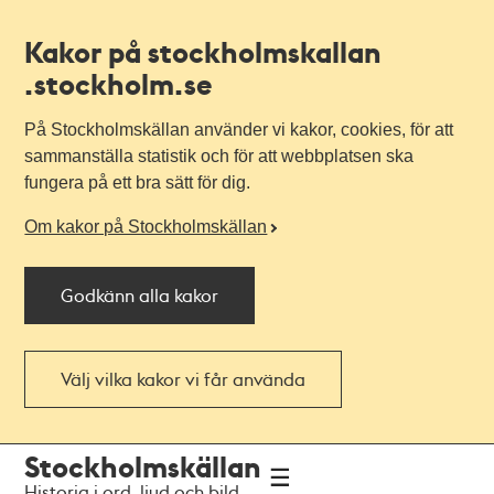
Kakor på stockholmskallan
.stockholm.se
På Stockholmskällan använder vi kakor, cookies, för att
sammanställa statistik och för att webbplatsen ska
fungera på ett bra sätt för dig.
Om kakor på Stockholmskällan
Godkänn alla kakor
Välj vilka kakor vi får använda
Till
Till
Stockholmskällan
navigationen
huvudinnehållet
Historia i ord, ljud och bild