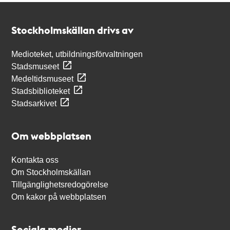
Kontakt
Stockholmskällan
Stockholmskällan drivs av
Medioteket, utbildningsförvaltningen
Stadsmuseet
Medeltidsmuseet
Stadsbiblioteket
Stadsarkivet
Om webbplatsen
Kontakta oss
Om Stockholmskällan
Tillgänglighetsredogörelse
Om kakor på webbplatsen
Sociala medier