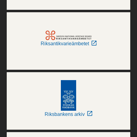
Riksantikvarieämbetet
Riksbankens arkiv