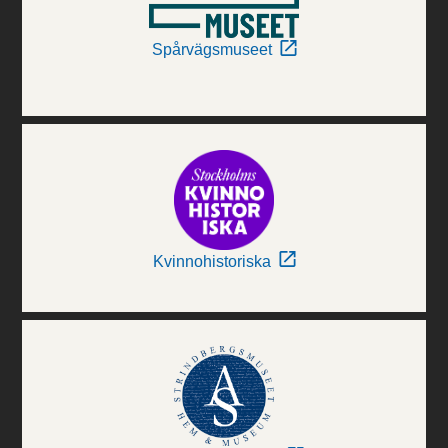
Spårvägsmuseet
Kvinnohistoriska