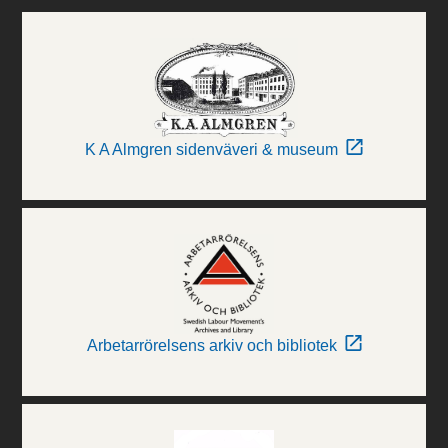
K A Almgren sidenväveri & museum
Arbetarrörelsens arkiv och bibliotek