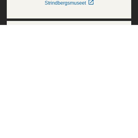
Strindbergsmuseet
Thielska Galleriet
Världskulturmuseerna