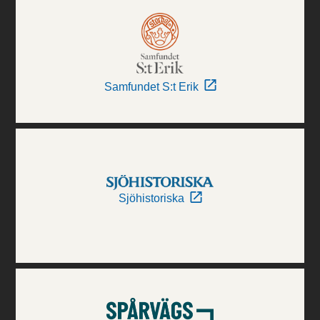
Samfundet S:t Erik
Sjöhistoriska