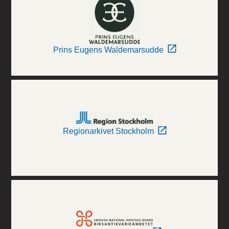
Prins Eugens Waldemarsudde
Regionarkivet Stockholm