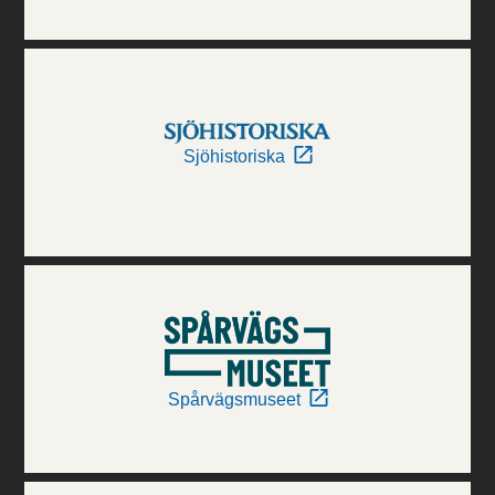
Sjöhistoriska
Spårvägsmuseet