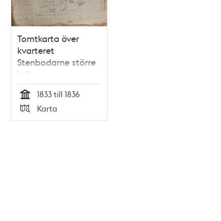
Tomtkarta över
kvarteret
Stenbodarne större
1–8
1833 till 1836
Tid
Karta
Typ