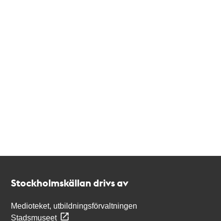
Kontakt
Stockholmskällan
Stockholmskällan drivs av
Medioteket, utbildningsförvaltningen
Stadsmuseet