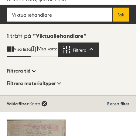
Sök
Fritextsök
Sök
Sökresultat
1
träff på
Viktualiehandlare
Visa karta
Visa lista
Filtrera
Filtrera
Filtrera tid
Filtrera materialtyper
Visningsläge
Totalt
Valda filter:
Karta
Rensa filter
1
träffar
Lista
Karta