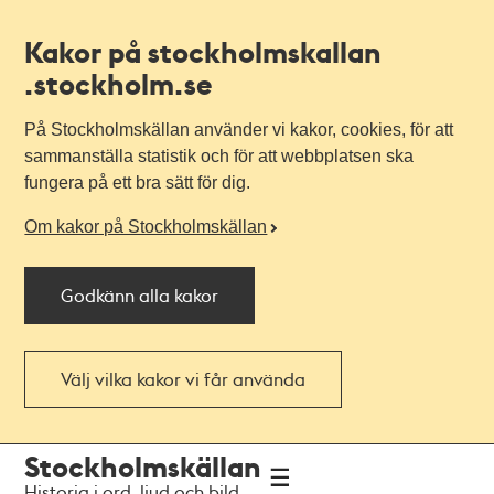
Kakor på stockholmskallan
.stockholm.se
På Stockholmskällan använder vi kakor, cookies, för att
sammanställa statistik och för att webbplatsen ska
fungera på ett bra sätt för dig.
Om kakor på Stockholmskällan
Godkänn alla kakor
Välj vilka kakor vi får använda
Till
Till
Stockholmskällan
navigationen
huvudinnehållet
Historia i ord, ljud och bild