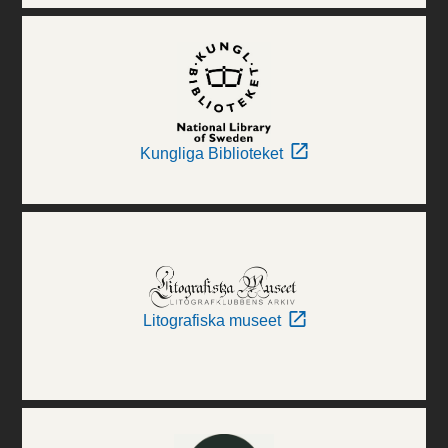
Kungliga Biblioteket
Litografiska museet