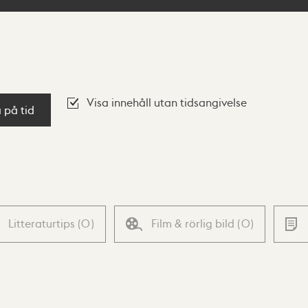
Visa innehåll utan tidsangivelse
a på tid
Litteraturtips
(
0
)
Film & rörlig bild
(
0
)