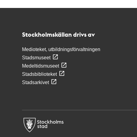
Kontakt
Stockholmskällan
Stockholmskällan drivs av
Medioteket, utbildningsförvaltningen
Stadsmuseet
Medeltidsmuseet
Stadsbiblioteket
Stadsarkivet