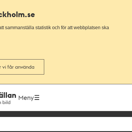
ockholm.se
tt sammanställa statistik och för att webbplatsen ska
or vi får använda
ällan
Meny
h bild