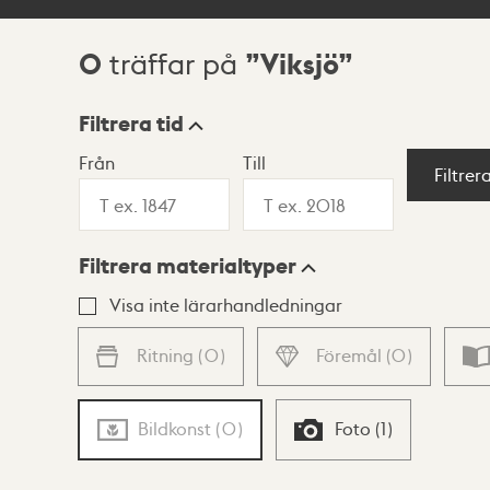
0
Viksjö
träffar på
Sökresultat
Filtrera tid
Från
Till
Visningsläge
Filtrer
Filtrera materialtyper
Lista
Karta
Visa inte lärarhandledningar
Ritning
(
0
)
Föremål
(
0
)
Bildkonst
(
0
)
Foto
(
1
)