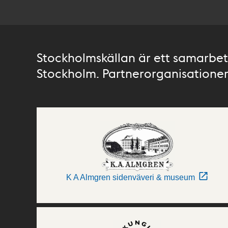
Stockholmskällan är ett samarbete
Stockholm. Partnerorganisationer 
K A Almgren sidenväveri & museum