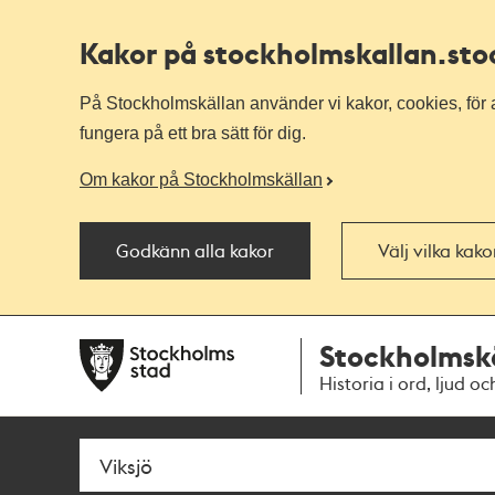
Kakor på stockholmskallan
.st
På Stockholmskällan använder vi kakor, cookies, för a
fungera på ett bra sätt för dig.
Om kakor på Stockholmskällan
Godkänn alla kakor
Välj vilka kak
Till
Till
Stockholmsk
navigationen
huvudinnehållet
Historia i ord, ljud oc
Sök
Fritextsök