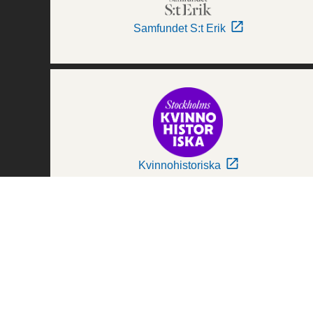
Samfundet S:t Erik
Kvinnohistoriska
Världskulturmuseerna