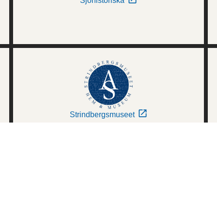
Sjöhistoriska
Strindbergsmuseet