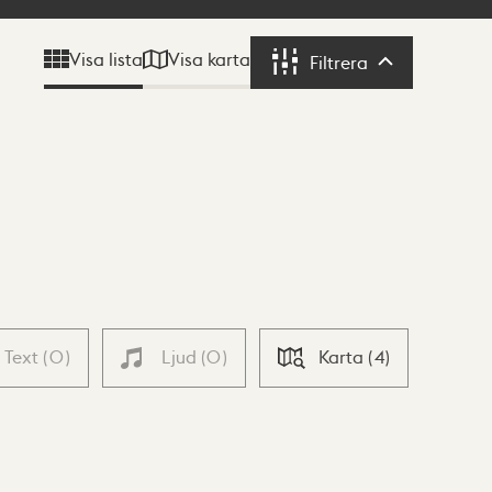
Visa karta
Visa lista
Filtrera
Filtrera
Text
(
0
)
Ljud
(
0
)
Karta
(
4
)