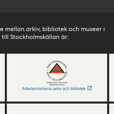
 mellan arkiv, bibliotek och museer i
till Stockholmskällan är:
Arbetarrörelsens arkiv och bibliotek