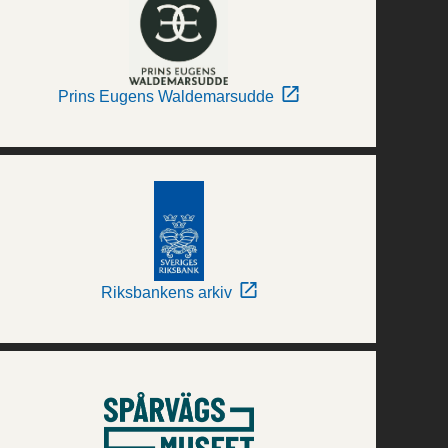
Prins Eugens Waldemarsudde
Riksbankens arkiv