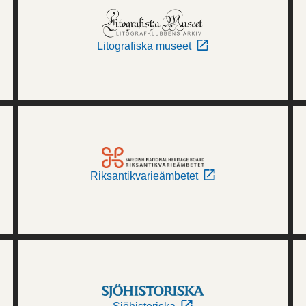
Litografiska museet
Riksantikvarieämbetet