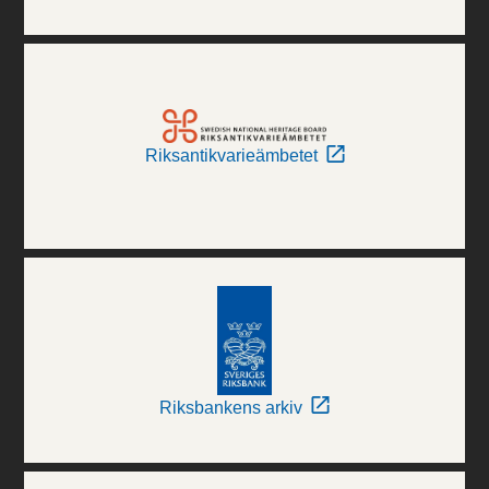
Riksantikvarieämbetet
Riksbankens arkiv