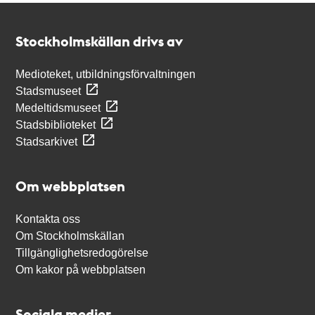
Kontakt
Stockholmskällan
Stockholmskällan drivs av
Medioteket, utbildningsförvaltningen
Stadsmuseet
Medeltidsmuseet
Stadsbiblioteket
Stadsarkivet
Om webbplatsen
Kontakta oss
Om Stockholmskällan
Tillgänglighetsredogörelse
Om kakor på webbplatsen
Sociala medier