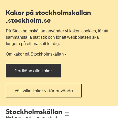
Kakor på stockholmskallan
.stockholm.se
På Stockholmskällan använder vi kakor, cookies, för att
sammanställa statistik och för att webbplatsen ska
fungera på ett bra sätt för dig.
Om kakor på Stockholmskällan
Godkänn alla kakor
Välj vilka kakor vi får använda
Till
Till
Stockholmskällan
navigationen
huvudinnehållet
Historia i ord, ljud och bild