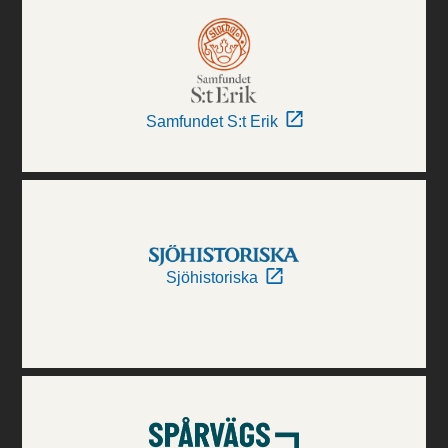
Samfundet S:t Erik
Sjöhistoriska