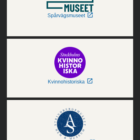
Spårvägsmuseet
Kvinnohistoriska