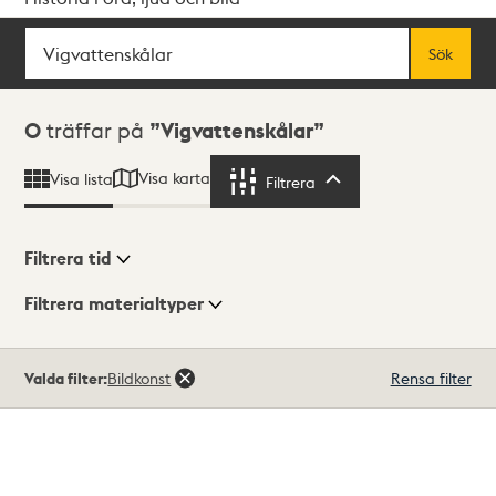
Sök
Fritextsök
Sök
Sökresultat
0
träffar på
Vigvattenskålar
Visa karta
Visa lista
Filtrera
Filtrera
Filtrera tid
Filtrera materialtyper
Visningsläge
Totalt
Valda filter:
Bildkonst
Rensa filter
0
träffar
Lista
Karta