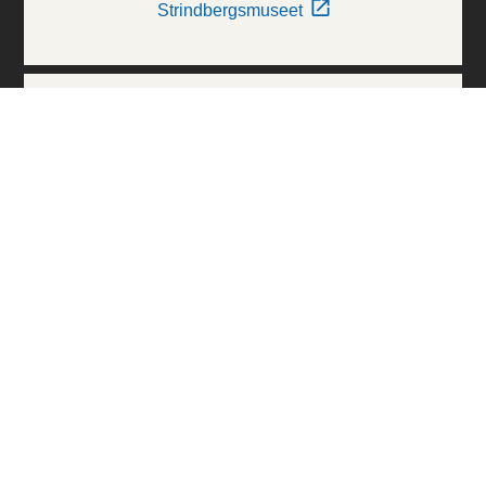
Strindbergsmuseet
Thielska Galleriet
Världskulturmuseerna