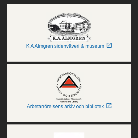
K A Almgren sidenväveri & museum
Arbetarrörelsens arkiv och bibliotek