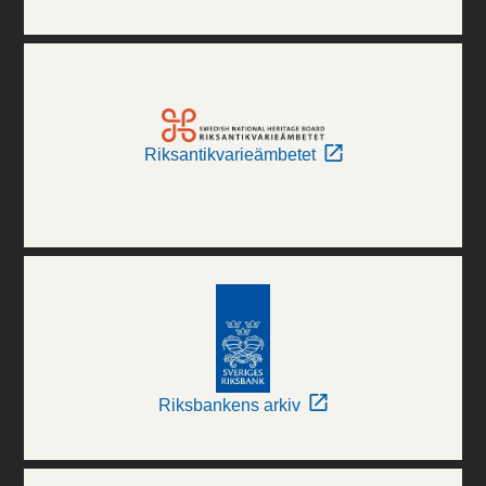
Riksantikvarieämbetet
Riksbankens arkiv