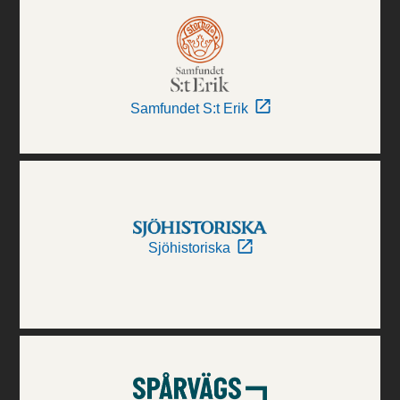
Samfundet S:t Erik
Sjöhistoriska