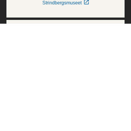
Strindbergsmuseet
Thielska Galleriet
Världskulturmuseerna