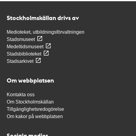
Kontakt
Stockholmskällan
Stockholmskällan drivs av
Medioteket, utbildningsförvaltningen
Stadsmuseet
Medeltidsmuseet
Stadsbiblioteket
Stadsarkivet
Om webbplatsen
Kontakta oss
Om Stockholmskällan
Tillgänglighetsredogörelse
Om kakor på webbplatsen
Sociala medier