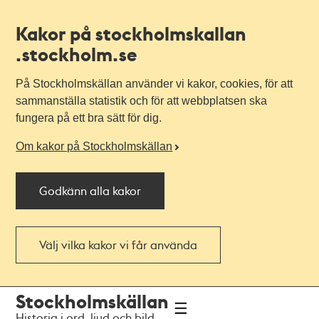
Kakor på stockholmskallan
.stockholm.se
På Stockholmskällan använder vi kakor, cookies, för att
sammanställa statistik och för att webbplatsen ska
fungera på ett bra sätt för dig.
Om kakor på Stockholmskällan
Godkänn alla kakor
Välj vilka kakor vi får använda
Till
Till
Stockholmskällan
navigationen
huvudinnehållet
Historia i ord, ljud och bild