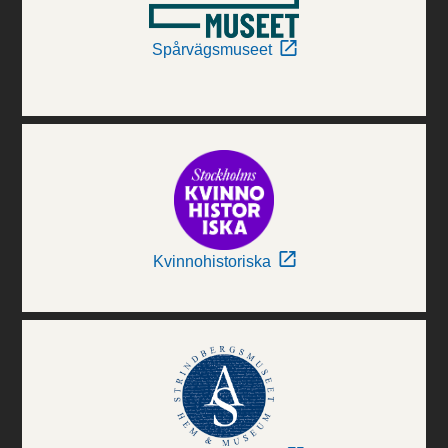
Spårvägsmuseet
Kvinnohistoriska