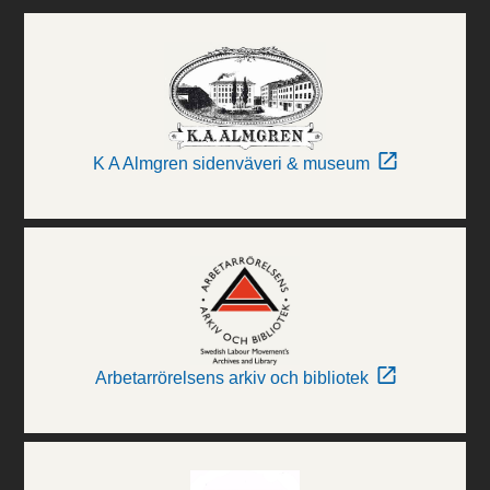
K A Almgren sidenväveri & museum
Arbetarrörelsens arkiv och bibliotek