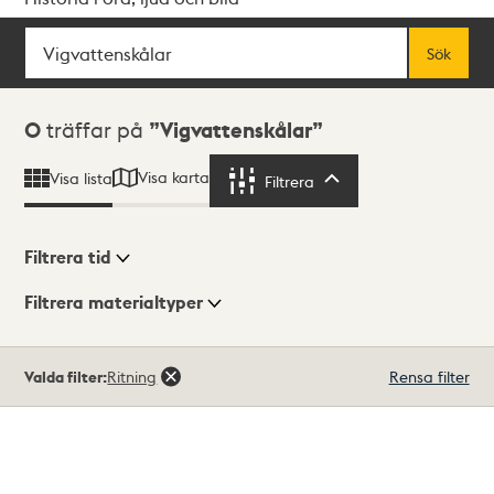
Sök
Fritextsök
Sök
Sökresultat
0
träffar på
Vigvattenskålar
Visa karta
Visa lista
Filtrera
Filtrera
Filtrera tid
Filtrera materialtyper
Visningsläge
Totalt
Valda filter:
Ritning
Rensa filter
0
träffar
Lista
Karta