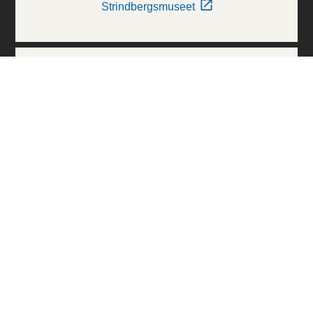
Strindbergsmuseet
Thielska Galleriet
Världskulturmuseerna