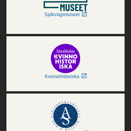
Spårvägsmuseet
Kvinnohistoriska