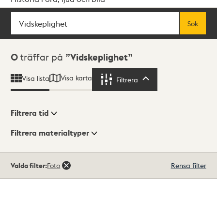
Sök
Fritextsök
Sök
Sökresultat
0
träffar på
Vidskeplighet
Visa karta
Visa lista
Filtrera
Filtrera
Filtrera tid
Filtrera materialtyper
Visningsläge
Totalt
Valda filter:
Foto
Rensa filter
0
träffar
Lista
Karta