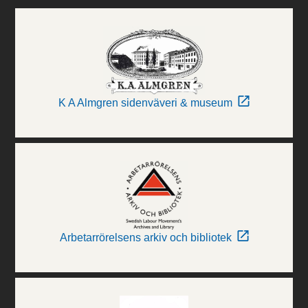
K A Almgren sidenväveri & museum
Arbetarrörelsens arkiv och bibliotek