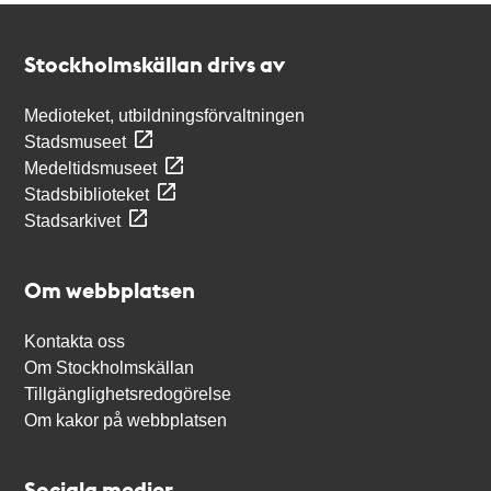
Kontakt
Stockholmskällan
Stockholmskällan drivs av
Medioteket, utbildningsförvaltningen
Stadsmuseet
Medeltidsmuseet
Stadsbiblioteket
Stadsarkivet
Om webbplatsen
Kontakta oss
Om Stockholmskällan
Tillgänglighetsredogörelse
Om kakor på webbplatsen
Sociala medier