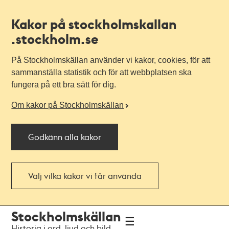
Kakor på stockholmskallan
.stockholm.se
På Stockholmskällan använder vi kakor, cookies, för att
sammanställa statistik och för att webbplatsen ska
fungera på ett bra sätt för dig.
Om kakor på Stockholmskällan
Godkänn alla kakor
Välj vilka kakor vi får använda
Till
Till
Stockholmskällan
navigationen
huvudinnehållet
Historia i ord, ljud och bild