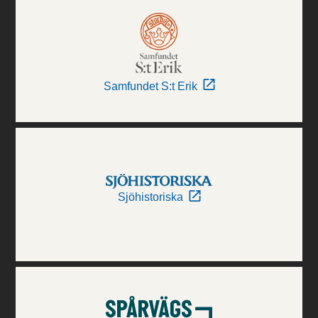
Samfundet S:t Erik
Sjöhistoriska