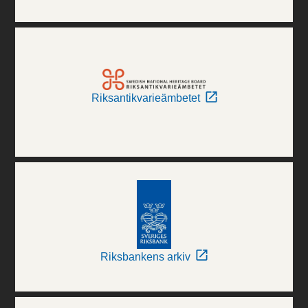
Riksantikvarieämbetet
Riksbankens arkiv