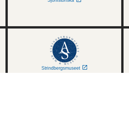
Sjöhistoriska
Strindbergsmuseet