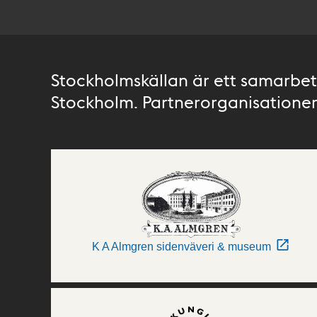
Stockholmskällan är ett samarbete
Stockholm. Partnerorganisationer 
K A Almgren sidenväveri & museum