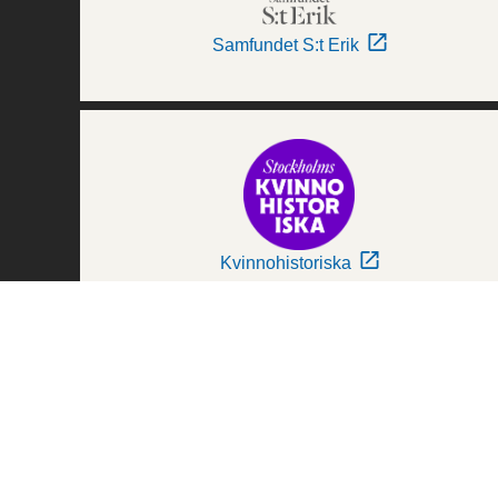
Samfundet S:t Erik
Kvinnohistoriska
Världskulturmuseerna