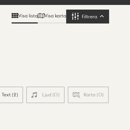
Visa karta
Visa lista
Filtrera
Filtrera
Text
(
2
)
Ljud
(
0
)
Karta
(
0
)