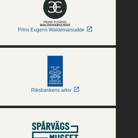
Prins Eugens Waldemarsudde
Riksbankens arkiv