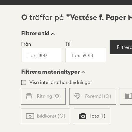
0
Vettése f. Paper 
träffar på
Sökresultat
Filtrera tid
Från
Till
Visningsläge
Filtrer
Filtrera materialtyper
Lista
Karta
Visa inte lärarhandledningar
Ritning
(
0
)
Föremål
(
0
)
Bildkonst
(
0
)
Foto
(
1
)