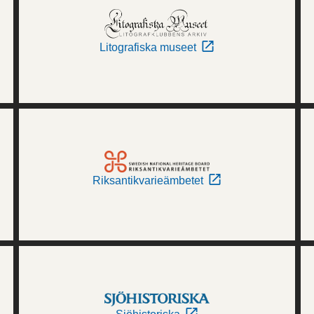
Litografiska museet
Riksantikvarieämbetet