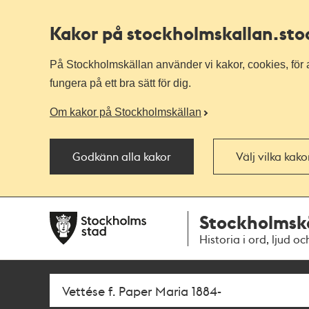
Kakor på stockholmskallan
.st
På Stockholmskällan använder vi kakor, cookies, för a
fungera på ett bra sätt för dig.
Om kakor på Stockholmskällan
Godkänn alla kakor
Välj vilka kak
Till
Till
Stockholmsk
navigationen
huvudinnehållet
Historia i ord, ljud oc
Sök
Fritextsök