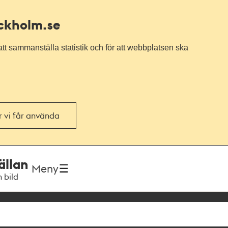
ockholm.se
tt sammanställa statistik och för att webbplatsen ska
or vi får använda
ällan
Meny
h bild