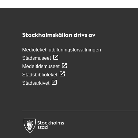
Kontakt
Stockholmskällan
Stockholmskällan drivs av
Medioteket, utbildningsförvaltningen
Stadsmuseet
Medeltidsmuseet
Stadsbiblioteket
Stadsarkivet