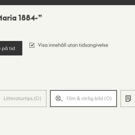
Maria 1884-
Visa innehåll utan tidsangivelse
a på tid
Litteraturtips
(
0
)
Film & rörlig bild
(
0
)