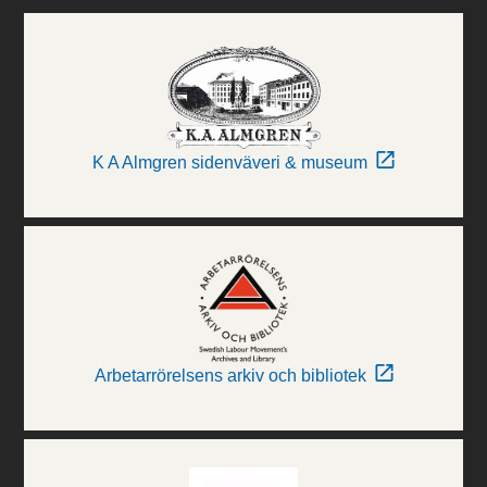
K A Almgren sidenväveri & museum
Arbetarrörelsens arkiv och bibliotek