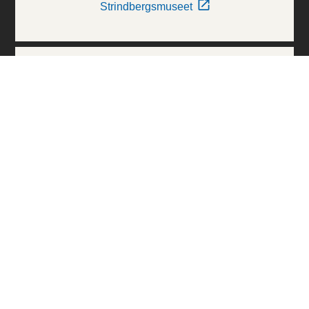
Strindbergsmuseet
Thielska Galleriet
Världskulturmuseerna