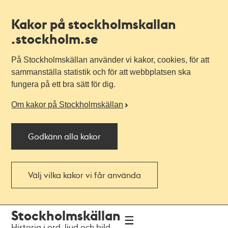
Kakor på stockholmskallan
.stockholm.se
På Stockholmskällan använder vi kakor, cookies, för att
sammanställa statistik och för att webbplatsen ska
fungera på ett bra sätt för dig.
Om kakor på Stockholmskällan
Godkänn alla kakor
Välj vilka kakor vi får använda
Till
Till
Stockholmskällan
navigationen
huvudinnehållet
Historia i ord, ljud och bild