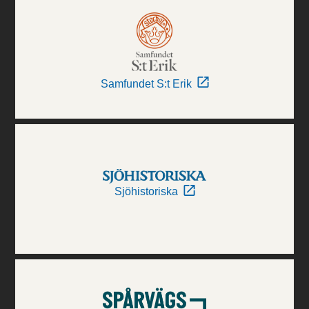
Samfundet S:t Erik
Sjöhistoriska