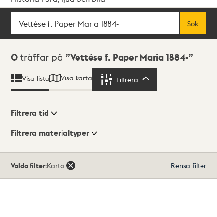
Sök
Fritextsök
Sök
Sökresultat
0
träffar på
Vettése f. Paper Maria 1884-
Visa karta
Visa lista
Filtrera
Filtrera
Filtrera tid
Filtrera materialtyper
Visningsläge
Totalt
Valda filter:
Karta
Rensa filter
0
träffar
Lista
Karta