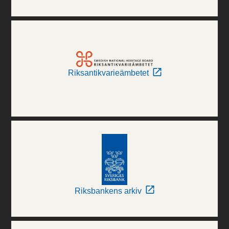
Riksantikvarieämbetet
Riksbankens arkiv