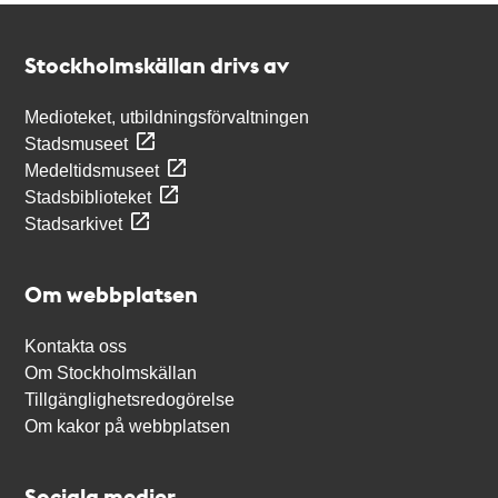
Kontakt
Stockholmskällan
Stockholmskällan drivs av
Medioteket, utbildningsförvaltningen
Stadsmuseet
Medeltidsmuseet
Stadsbiblioteket
Stadsarkivet
Om webbplatsen
Kontakta oss
Om Stockholmskällan
Tillgänglighetsredogörelse
Om kakor på webbplatsen
Sociala medier