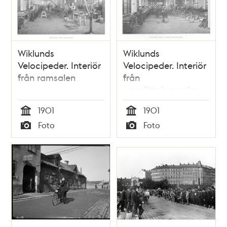
Wiklunds
Wiklunds
Velocipeder. Interiör
Velocipeder. Interiör
från ramsalen
från
uppsättningssalen
1901
1901
Tid
Tid
Foto
Foto
Typ
Typ