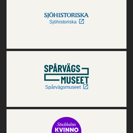
Sjöhistoriska
Spårvägsmuseet