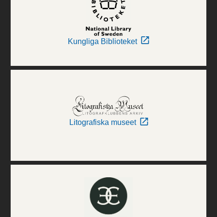
Kungliga Biblioteket
Litografiska museet