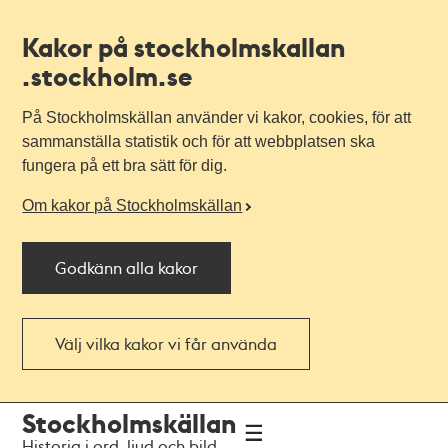
Kakor på stockholmskallan
.stockholm.se
På Stockholmskällan använder vi kakor, cookies, för att
sammanställa statistik och för att webbplatsen ska
fungera på ett bra sätt för dig.
Om kakor på Stockholmskällan
Godkänn alla kakor
Välj vilka kakor vi får använda
Till
Till
Stockholmskällan
navigationen
huvudinnehållet
Historia i ord, ljud och bild