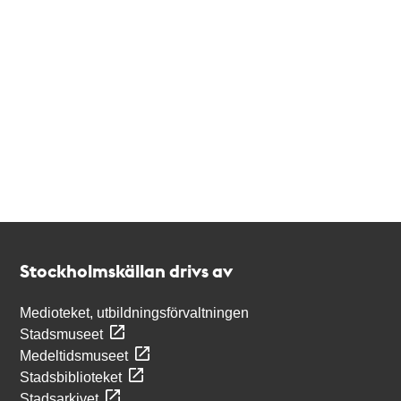
Kontakt
Stockholmskällan
Stockholmskällan drivs av
Medioteket, utbildningsförvaltningen
Stadsmuseet
Medeltidsmuseet
Stadsbiblioteket
Stadsarkivet