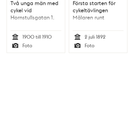
Två unga män med
Första starten för
cykel vid
cykeltävlingen
Hornstullsgatan 1.
Mälaren runt
1900 till 1910
2 juli 1892
Tid
Tid
Foto
Foto
Typ
Typ