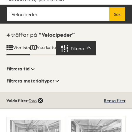
Sök
Fritextsök
Sök
Sökresultat
4
träffar på
Velocipeder
Visa karta
Visa lista
Filtrera
Filtrera
Filtrera tid
Filtrera materialtyper
Visningsläge
Totalt
Valda filter:
Foto
Rensa filter
4
träffar
Lista
Karta