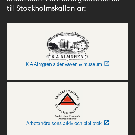
till Stockholmskällan är:
K A Almgren sidenväveri & museum
Arbetarrörelsens arkiv och bibliotek