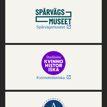
Spårvägsmuseet
Kvinnohistoriska