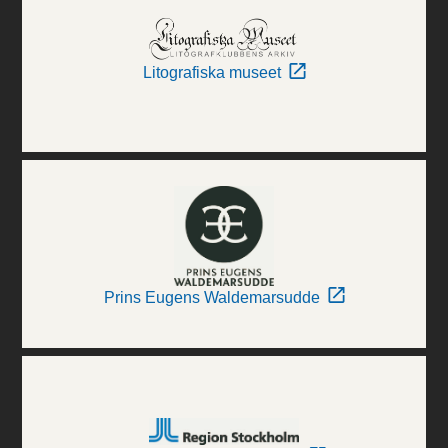
Litografiska museet
Prins Eugens Waldemarsudde