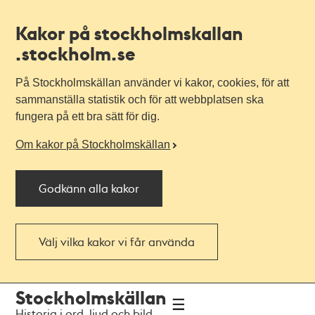
Kakor på stockholmskallan
.stockholm.se
På Stockholmskällan använder vi kakor, cookies, för att
sammanställa statistik och för att webbplatsen ska
fungera på ett bra sätt för dig.
Om kakor på Stockholmskällan
Godkänn alla kakor
Välj vilka kakor vi får använda
Till
Till
Stockholmskällan
navigationen
huvudinnehållet
Historia i ord, ljud och bild