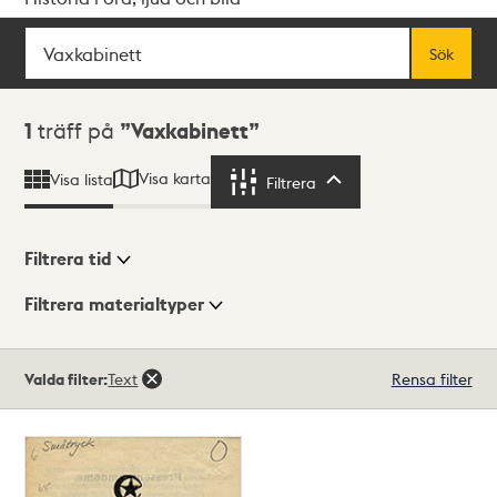
Sök
Fritextsök
Sök
Sökresultat
1
träff på
Vaxkabinett
Visa karta
Visa lista
Filtrera
Filtrera
Filtrera tid
Filtrera materialtyper
Visningsläge
Totalt
Valda filter:
Text
Rensa filter
1
träffar
Lista
Karta