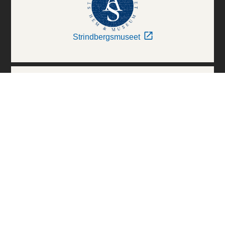
Strindbergsmuseet
Thielska Galleriet
Världskulturmuseerna