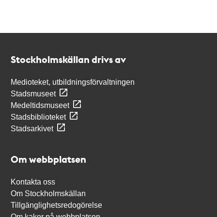
Kontakt
Stockholmskällan
Stockholmskällan drivs av
Medioteket, utbildningsförvaltningen
Stadsmuseet
Medeltidsmuseet
Stadsbiblioteket
Stadsarkivet
Om webbplatsen
Kontakta oss
Om Stockholmskällan
Tillgänglighetsredogörelse
Om kakor på webbplatsen