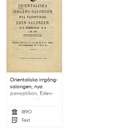
Orientaliska irrgång-
salongen, nya
panoptikon, Eden-
salongen. 18B
Hamngatan 18B 1 Tr.
1890
upp Stockholm
Tid
Text
Typ