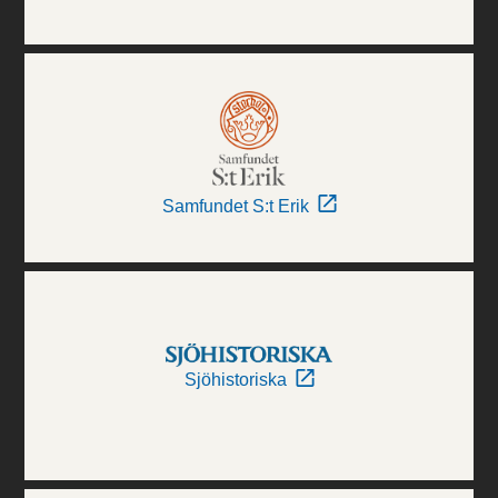
Samfundet S:t Erik
Sjöhistoriska