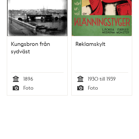
Kungsbron från
Reklamskylt
sydväst
1896
1930 till 1939
Tid
Tid
Foto
Foto
Typ
Typ
Tidigare