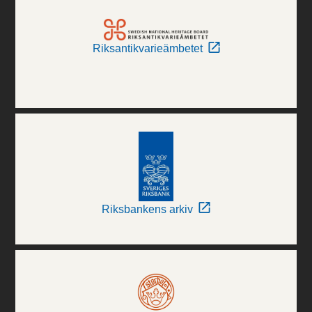
Riksantikvarieämbetet
Riksbankens arkiv