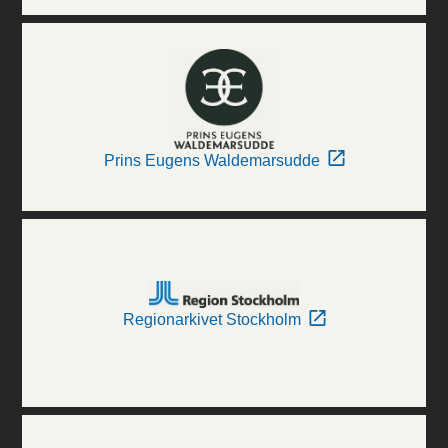
Prins Eugens Waldemarsudde
Regionarkivet Stockholm