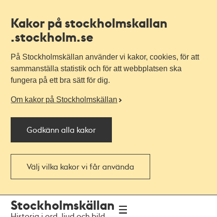
Kakor på stockholmskallan
.stockholm.se
På Stockholmskällan använder vi kakor, cookies, för att
sammanställa statistik och för att webbplatsen ska
fungera på ett bra sätt för dig.
Om kakor på Stockholmskällan
Godkänn alla kakor
Välj vilka kakor vi får använda
Till
Till
Stockholmskällan
navigationen
huvudinnehållet
Historia i ord, ljud och bild