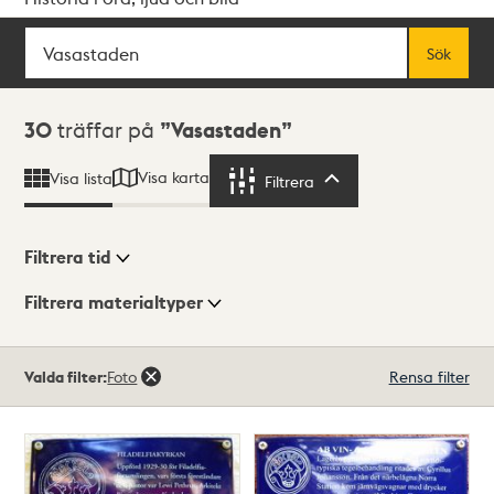
Sök
Fritextsök
Sök
Sökresultat
30
träffar på
Vasastaden
Visa karta
Visa lista
Filtrera
Filtrera
Filtrera tid
Filtrera materialtyper
Visningsläge
Totalt
Valda filter:
Foto
Rensa filter
30
träffar
Lista
Karta