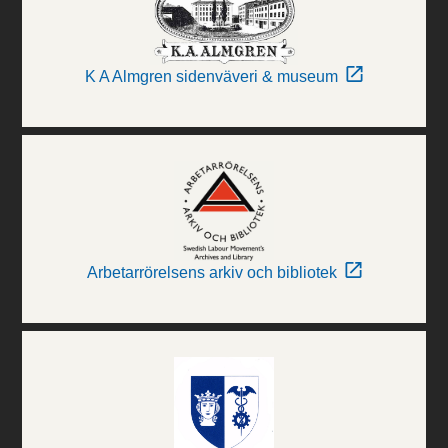
K A Almgren sidenväveri & museum
Arbetarrörelsens arkiv och bibliotek